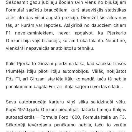
Sešdesmit gadu jubileju šodien svin viens no bijušajiem
Formula1 sacīkšu braucējiem, kurš atsevišķās statistikas
ailēs atrodas visai augstā pozīcijā. Diemžēl šīs ailes nav
tās, ar kurām var lepoties. Atšķirībā no daudziem citiem
F1 neveiksminiekiem, nevar apgalvot, ka Pjerkarlo
Ginzani bija vājš braucējs, kuram trūka talanta. Nebūt nē,
vienkārši nepaveicās ar atbilstošu tehniku.
Itālis Pjerkarlo Ginzani piedzima laikā, kad sacīkšu trasēs
triumfēja itāļu piloti itāļu automobiļos. Vēlāk, nokļūstot
līdz F1, arī Ginzani startēja itāļu komandā, taču tā nebija
panākumiem bagātā Ferrari, itāļa karjera izvērtās citādi…
Savu autobraucēja karjeru viņš sāka salīdzinoši vēlu.
Kopš 1970.gada Ginzani piedalījās dažāda līmeņa Itālijas
autosacīkstēs – Formula Ford 1600, Formula Italia un F3.
Sākotnēji ievērojamu panākumu nebija, taču to varēja