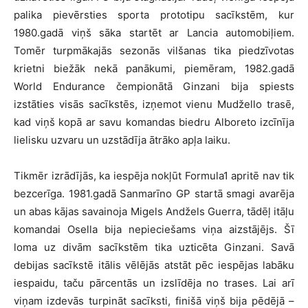
palika pievērsties sporta prototipu sacīkstēm, kur
1980.gadā viņš sāka startēt ar Lancia automobiļiem.
Tomēr turpmākajās sezonās vilšanas tika piedzīvotas
krietni biežāk nekā panākumi, piemēram, 1982.gadā
World Endurance čempionātā Ginzani bija spiests
izstāties visās sacīkstēs, izņemot vienu Mudžello trasē,
kad viņš kopā ar savu komandas biedru Alboreto izcīnīja
lielisku uzvaru un uzstādīja ātrāko apļa laiku.
Tikmēr izrādījās, ka iespēja nokļūt Formula1 apritē nav tik
bezcerīga. 1981.gadā Sanmarīno GP startā smagi avarēja
un abas kājas savainoja Migels Andžels Guerra, tādēļ itāļu
komandai Osella bija nepieciešams viņa aizstājējs. Šī
loma uz divām sacīkstēm tika uzticēta Ginzani. Savā
debijas sacīkstē itālis vēlējās atstāt pēc iespējas labāku
iespaidu, taču pārcentās un izslīdēja no trases. Lai arī
viņam izdevās turpināt sacīksti, finišā viņš bija pēdējā –