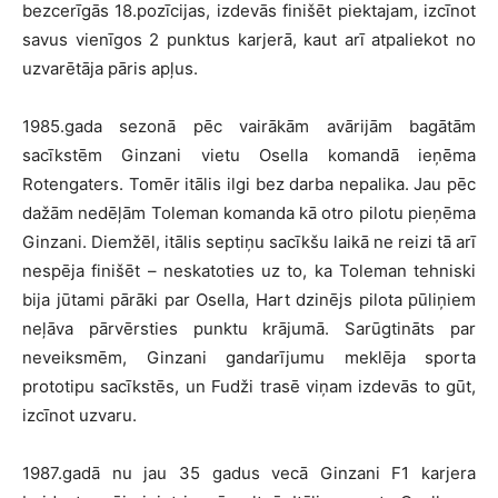
bezcerīgās 18.pozīcijas, izdevās finišēt piektajam, izcīnot
savus vienīgos 2 punktus karjerā, kaut arī atpaliekot no
uzvarētāja pāris apļus.
1985.gada sezonā pēc vairākām avārijām bagātām
sacīkstēm Ginzani vietu Osella komandā ieņēma
Rotengaters. Tomēr itālis ilgi bez darba nepalika. Jau pēc
dažām nedēļām Toleman komanda kā otro pilotu pieņēma
Ginzani. Diemžēl, itālis septiņu sacīkšu laikā ne reizi tā arī
nespēja finišēt – neskatoties uz to, ka Toleman tehniski
bija jūtami pārāki par Osella, Hart dzinējs pilota pūliņiem
neļāva pārvērsties punktu krājumā. Sarūgtināts par
neveiksmēm, Ginzani gandarījumu meklēja sporta
prototipu sacīkstēs, un Fudži trasē viņam izdevās to gūt,
izcīnot uzvaru.
1987.gadā nu jau 35 gadus vecā Ginzani F1 karjera