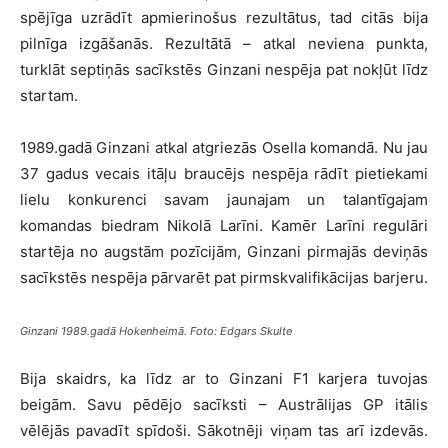
spējīga uzrādīt apmierinošus rezultātus, tad citās bija
pilnīga izgāšanās. Rezultātā – atkal neviena punkta,
turklāt septiņās sacīkstēs Ginzani nespēja pat nokļūt līdz
startam.
1989.gadā Ginzani atkal atgriezās Osella komandā. Nu jau
37 gadus vecais itāļu braucējs nespēja rādīt pietiekami
lielu konkurenci savam jaunajam un talantīgajam
komandas biedram Nikolā Larīni. Kamēr Larīni regulāri
startēja no augstām pozīcijām, Ginzani pirmajās deviņās
sacīkstēs nespēja pārvarēt pat pirmskvalifikācijas barjeru.
Ginzani 1989.gadā Hokenheimā. Foto: Edgars Skulte
Bija skaidrs, ka līdz ar to Ginzani F1 karjera tuvojas
beigām. Savu pēdējo sacīksti – Austrālijas GP itālis
vēlējās pavadīt spīdoši. Sākotnēji viņam tas arī izdevās.