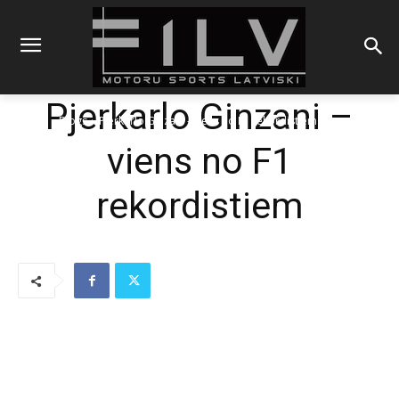
Pjerkarlo Ginzani –
Sākums
Blogs
Pjerkarlo Ginzani - viens no F1 rekordistiem
viens no F1
rekordistiem