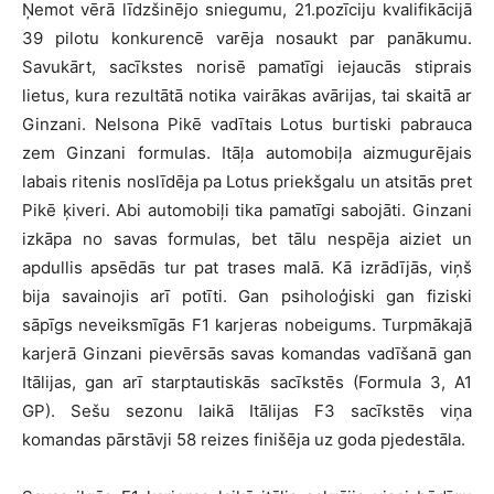
Ņemot vērā līdzšinējo sniegumu, 21.pozīciju kvalifikācijā
39 pilotu konkurencē varēja nosaukt par panākumu.
Savukārt, sacīkstes norisē pamatīgi iejaucās stiprais
lietus, kura rezultātā notika vairākas avārijas, tai skaitā ar
Ginzani. Nelsona Pikē vadītais Lotus burtiski pabrauca
zem Ginzani formulas. Itāļa automobiļa aizmugurējais
labais ritenis noslīdēja pa Lotus priekšgalu un atsitās pret
Pikē ķiveri. Abi automobiļi tika pamatīgi sabojāti. Ginzani
izkāpa no savas formulas, bet tālu nespēja aiziet un
apdullis apsēdās tur pat trases malā. Kā izrādījās, viņš
bija savainojis arī potīti. Gan psiholoģiski gan fiziski
sāpīgs neveiksmīgās F1 karjeras nobeigums. Turpmākajā
karjerā Ginzani pievērsās savas komandas vadīšanā gan
Itālijas, gan arī starptautiskās sacīkstēs (Formula 3, A1
GP). Sešu sezonu laikā Itālijas F3 sacīkstēs viņa
komandas pārstāvji 58 reizes finišēja uz goda pjedestāla.