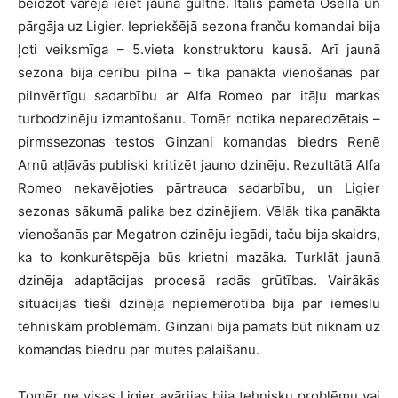
beidzot varēja ieiet jaunā gultnē. Itālis pameta Osella un
pārgāja uz Ligier. Iepriekšējā sezona franču komandai bija
ļoti veiksmīga – 5.vieta konstruktoru kausā. Arī jaunā
sezona bija cerību pilna – tika panākta vienošanās par
pilnvērtīgu sadarbību ar Alfa Romeo par itāļu markas
turbodzinēju izmantošanu. Tomēr notika neparedzētais –
pirmssezonas testos Ginzani komandas biedrs Renē
Arnū atļāvās publiski kritizēt jauno dzinēju. Rezultātā Alfa
Romeo nekavējoties pārtrauca sadarbību, un Ligier
sezonas sākumā palika bez dzinējiem. Vēlāk tika panākta
vienošanās par Megatron dzinēju iegādi, taču bija skaidrs,
ka to konkurētspēja būs krietni mazāka. Turklāt jaunā
dzinēja adaptācijas procesā radās grūtības. Vairākās
situācijās tieši dzinēja nepiemērotība bija par iemeslu
tehniskām problēmām. Ginzani bija pamats būt niknam uz
komandas biedru par mutes palaišanu.
Tomēr ne visas Ligier avārijas bija tehnisku problēmu vai