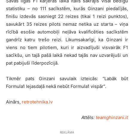
Savas ilgās F1 karjeras laikā itālis sakrājis visai bēdīgu
statistiku – no 111 sacīkstēm, kurās Ginzani piedalījās,
finišu izdevās sasniegt 22 reizes (tikai 1 reizi punktos),
savukārt 35 reizes pilots nemaz netika uz starta – viņa
rīcībā esošie automobiļi neļāva kvalificēties sacīkstēm
gandrīz katru trešo reizi. Likumsakarīgi, ka Ginzani ir
viens no tiem pilotiem, kuri ir aizvadījuši visvairāk F1
sacīkšu, un tajā pašā laikā nekad tajās nav uzvarējuši un
pat pabijuši līderpozīcijā.
Tikmēr pats Ginzani savulaik izteicās: “Labāk būt
Formula1 lejasdaļā nekā nebūt Formula1 vispār”.
Ainārs,
retrotehnika.lv
Attēls:
teamghinzani.it
REKLĀMA