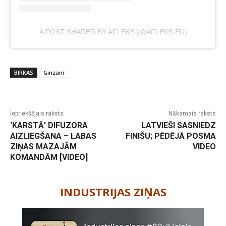
A POST SHARED BY AFLEKS (@AFLEKS.EU)
BIRKAS
Ginzani
Iepriekšējais raksts
Nākamais raksts
‘KARSTĀ’ DIFUZORA
LATVIEŠI SASNIEDZ
AIZLIEGŠANA – LABAS
FINIŠU; PĒDĒJĀ POSMA
ZIŅAS MAZAJĀM
VIDEO
KOMANDĀM [VIDEO]
-
INDUSTRIJAS ZIŅAS