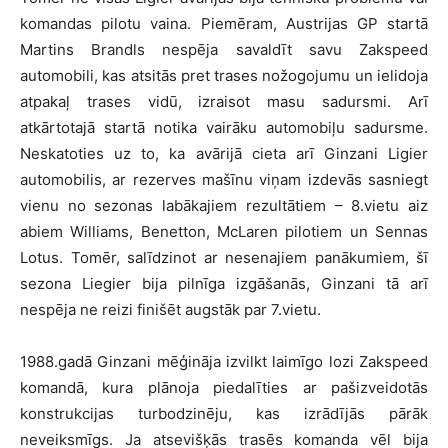
komandas pilotu vaina. Piemēram, Austrijas GP startā
Martins Brandls nespēja savaldīt savu Zakspeed
automobili, kas atsitās pret trases nožogojumu un ielidoja
atpakaļ trases vidū, izraisot masu sadursmi. Arī
atkārtotajā startā notika vairāku automobiļu sadursme.
Neskatoties uz to, ka avārijā cieta arī Ginzani Ligier
automobilis, ar rezerves mašīnu viņam izdevās sasniegt
vienu no sezonas labākajiem rezultātiem – 8.vietu aiz
abiem Williams, Benetton, McLaren pilotiem un Sennas
Lotus. Tomēr, salīdzinot ar nesenajiem panākumiem, šī
sezona Liegier bija pilnīga izgāšanās, Ginzani tā arī
nespēja ne reizi finišēt augstāk par 7.vietu.
1988.gadā Ginzani mēģināja izvilkt laimīgo lozi Zakspeed
komandā, kura plānoja piedalīties ar pašizveidotās
konstrukcijas turbodzinēju, kas izrādījās pārāk
neveiksmīgs. Ja atsevišķās trasēs komanda vēl bija