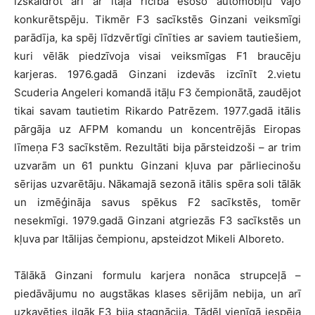
izskaidrot arī ar itāļa rīcībā esošo automobiļu vājo
konkurētspēju. Tikmēr F3 sacīkstēs Ginzani veiksmīgi
parādīja, ka spēj līdzvērtīgi cīnīties ar saviem tautiešiem,
kuri vēlāk piedzīvoja visai veiksmīgas F1 braucēju
karjeras. 1976.gadā Ginzani izdevās izcīnīt 2.vietu
Scuderia Angeleri komandā itāļu F3 čempionātā, zaudējot
tikai savam tautietim Rikardo Patrēzem. 1977.gadā itālis
pārgāja uz AFPM komandu un koncentrējās Eiropas
līmeņa F3 sacīkstēm. Rezultāti bija pārsteidzoši – ar trim
uzvarām un 61 punktu Ginzani kļuva par pārliecinošu
sērijas uzvarētāju. Nākamajā sezonā itālis spēra soli tālāk
un izmēģināja savus spēkus F2 sacīkstēs, tomēr
nesekmīgi. 1979.gadā Ginzani atgriezās F3 sacīkstēs un
kļuva par Itālijas čempionu, apsteidzot Mikeli Alboreto.
Tālākā Ginzani formulu karjera nonāca strupceļā –
piedāvājumu no augstākas klases sērijām nebija, un arī
uzkavēties ilgāk F3 bija stagnācija. Tādēļ vienīgā iespēja