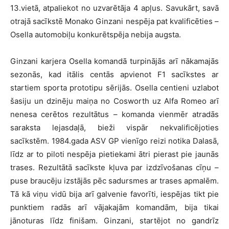
13.vietā, atpaliekot no uzvarētāja 4 apļus. Savukārt, savā
otrajā sacīkstē Monako Ginzani nespēja pat kvalificēties –
Osella automobiļu konkurētspēja nebija augsta.
Ginzani karjera Osella komandā turpinājās arī nākamajās
sezonās, kad itālis centās apvienot F1 sacīkstes ar
startiem sporta prototipu sērijās. Osella centieni uzlabot
šasiju un dzinēju maiņa no Cosworth uz Alfa Romeo arī
nenesa cerētos rezultātus – komanda vienmēr atradās
saraksta lejasdaļā, bieži vispār nekvalificējoties
sacīkstēm. 1984.gada ASV GP vienīgo reizi notika Dalasā,
līdz ar to piloti nespēja pietiekami ātri pierast pie jaunās
trases. Rezultātā sacīkste kļuva par izdzīvošanas cīņu –
puse braucēju izstājās pēc sadursmes ar trases apmalēm.
Tā kā viņu vidū bija arī galvenie favorīti, iespējas tikt pie
punktiem radās arī vājakajām komandām, bija tikai
jānoturas līdz finišam. Ginzani, startējot no gandrīz