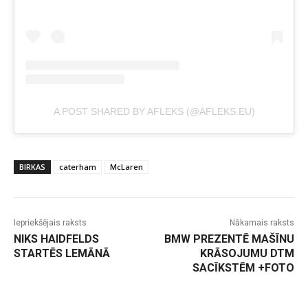
A POST SHARED BY AFLEKS (@AFLEKS.EU)
BIRKAS
caterham
McLaren
Iepriekšējais raksts
Nākamais raksts
NIKS HAIDFELDS
BMW PREZENTĒ MAŠĪNU
STARTĒS LEMĀNĀ
KRĀSOJUMU DTM
SACĪKSTĒM +FOTO
-