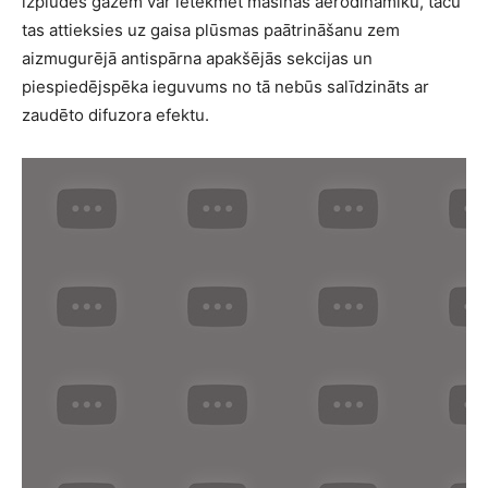
izplūdes gāzēm var ietekmēt mašīnas aerodinamiku, taču
tas attieksies uz gaisa plūsmas paātrināšanu zem
aizmugurējā antispārna apakšējās sekcijas un
piespiedējspēka ieguvums no tā nebūs salīdzināts ar
zaudēto difuzora efektu.