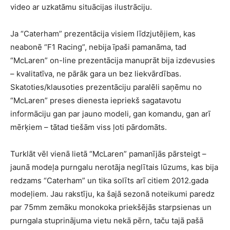
video ar uzkatāmu situācijas ilustrāciju.
Ja “Caterham” prezentācija visiem līdzjutējiem, kas
neabonē “F1 Racing”, nebija īpaši pamanāma, tad
“McLaren” on-line prezentācija manuprāt bija izdevusies
– kvalitatīva, ne pārāk gara un bez liekvārdības.
Skatoties/klausoties prezentāciju paralēli saņēmu no
“McLaren” preses dienesta iepriekš sagatavotu
informāciju gan par jauno modeli, gan komandu, gan arī
mērķiem – tātad tiešām viss ļoti pārdomāts.
Turklāt vēl vienā lietā “McLaren” pamanījās pārsteigt –
jaunā modeļa purngalu nerotāja neglītais lūzums, kas bija
redzams “Caterham” un tika solīts arī citiem 2012.gada
modeļiem. Jau rakstīju, ka šajā sezonā noteikumi paredz
par 75mm zemāku monokoka priekšējās starpsienas un
purngala stuprinājuma vietu nekā pērn, taču tajā pašā