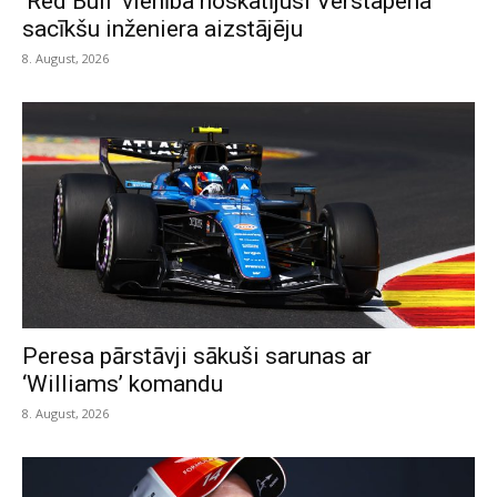
‘Red Bull’ vienība noskatījusi Verstapena
sacīkšu inženiera aizstājēju
8. August, 2026
Peresa pārstāvji sākuši sarunas ar
‘Williams’ komandu
8. August, 2026