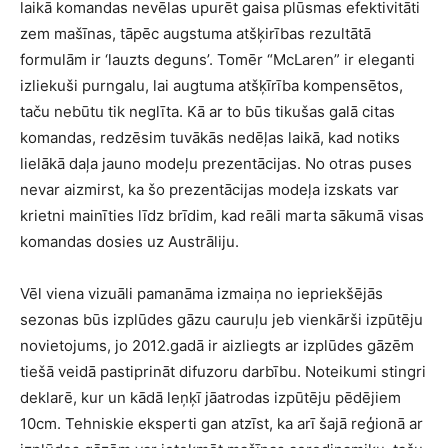
laikā komandas nevēlas upurēt gaisa plūsmas efektivitāti
zem mašīnas, tāpēc augstuma atšķirības rezultātā
formulām ir ‘lauzts deguns’. Tomēr “McLaren” ir eleganti
izliekuši purngalu, lai augtuma atšķīrība kompensētos,
taču nebūtu tik neglīta. Kā ar to būs tikušas galā citas
komandas, redzēsim tuvākās nedēļas laikā, kad notiks
lielākā daļa jauno modeļu prezentācijas. No otras puses
nevar aizmirst, ka šo prezentācijas modeļa izskats var
krietni mainīties līdz brīdim, kad reāli marta sākumā visas
komandas dosies uz Austrāliju.
Vēl viena vizuāli pamanāma izmaiņa no iepriekšējās
sezonas būs izplūdes gāzu cauruļu jeb vienkārši izpūtēju
novietojums, jo 2012.gadā ir aizliegts ar izplūdes gāzēm
tiešā veidā pastiprināt difuzoru darbību. Noteikumi stingri
deklarē, kur un kādā leņķī jāatrodas izpūtēju pēdējiem
10cm. Tehniskie eksperti gan atzīst, ka arī šajā reģionā ar