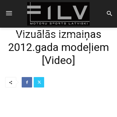
Vizuālās izmaiņas
Sākums
Blogs
Vizuālās izmaiņas 2012.gada modeļiem
2012.gada modeļiem
[Video]