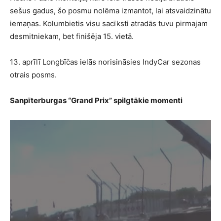
sešus gadus, šo posmu nolēma izmantot, lai atsvaidzinātu
iemaņas. Kolumbietis visu sacīksti atradās tuvu pirmajam
desmitniekam, bet finišēja 15. vietā.
13. aprīlī Longbīčas ielās norisināsies IndyCar sezonas
otrais posms.
Sanpīterburgas “Grand Prix” spilgtākie momenti