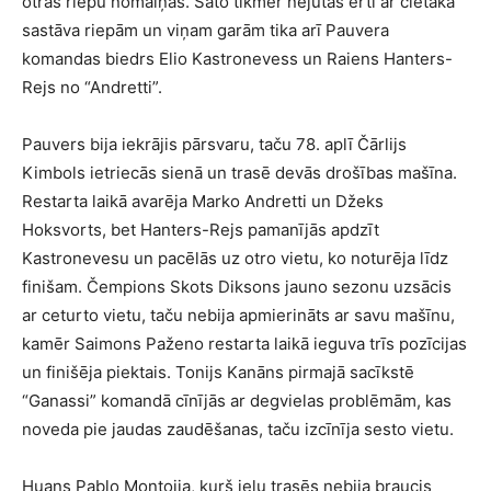
otrās riepu nomaiņas. Sato tikmēr nejutās ērti ar cietākā
sastāva riepām un viņam garām tika arī Pauvera
komandas biedrs Elio Kastronevess un Raiens Hanters-
Rejs no “Andretti”.
Pauvers bija iekrājis pārsvaru, taču 78. aplī Čārlijs
Kimbols ietriecās sienā un trasē devās drošības mašīna.
Restarta laikā avarēja Marko Andretti un Džeks
Hoksvorts, bet Hanters-Rejs pamanījās apdzīt
Kastronevesu un pacēlās uz otro vietu, ko noturēja līdz
finišam. Čempions Skots Diksons jauno sezonu uzsācis
ar ceturto vietu, taču nebija apmierināts ar savu mašīnu,
kamēr Saimons Paženo restarta laikā ieguva trīs pozīcijas
un finišēja piektais. Tonijs Kanāns pirmajā sacīkstē
“Ganassi” komandā cīnījās ar degvielas problēmām, kas
noveda pie jaudas zaudēšanas, taču izcīnīja sesto vietu.
Huans Pablo Montoija, kurš ielu trasēs nebija braucis