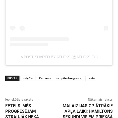
A POST SHARED BY AFLEKS (@AFLEKS.EU)
BIRKAS
IndyCar
Pauvers
sanpīterburgas gp
sato
Iepriekšējais raksts
Nākamais raksts
FETELS: MĒS
MALAIZIJAS GP ĀTRĀKIE
PROGRESĒJAM
APĻA LAIKI: HAMILTONS
STRAUJĀK NEKĀ
SEKUNDI VISIEM PRIEKŠĀ