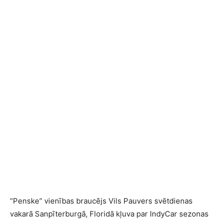
“Penske” vienības braucējs Vils Pauvers svētdienas
vakarā Sanpīterburgā, Floridā kļuva par IndyCar sezonas