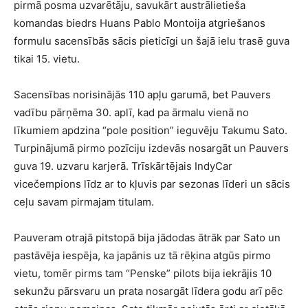
pirmā posma uzvarētāju, savukārt austrālietieša
komandas biedrs Huans Pablo Montoija atgriešanos
formulu sacensībās sācis pieticīgi un šajā ielu trasē guva
tikai 15. vietu.
Sacensības norisinājās 110 apļu garumā, bet Pauvers
vadību pārņēma 30. aplī, kad pa ārmalu vienā no
līkumiem apdzina “pole position” ieguvēju Takumu Sato.
Turpinājumā pirmo pozīciju izdevās nosargāt un Pauvers
guva 19. uzvaru karjerā. Trīskārtējais IndyCar
vicečempions līdz ar to kļuvis par sezonas līderi un sācis
ceļu savam pirmajam titulam.
Pauveram otrajā pitstopā bija jādodas ātrāk par Sato un
pastāvēja iespēja, ka japānis uz tā rēķina atgūs pirmo
vietu, tomēr pirms tam “Penske” pilots bija iekrājis 10
sekunžu pārsvaru un prata nosargāt līdera godu arī pēc