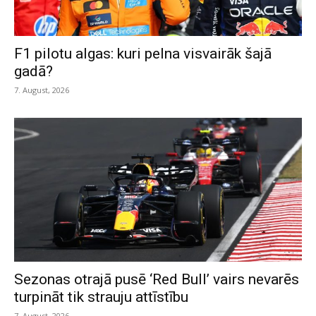
F1 pilotu algas: kuri pelna visvairāk šajā
gadā?
7. August, 2026
Sezonas otrajā pusē ‘Red Bull’ vairs nevarēs
turpināt tik strauju attīstību
7. August, 2026