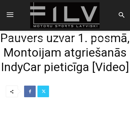
Pauvers uzvar 1. posmā,
Sākums
Formulas
IndyCar
Pauvers uzvar 1. posmā, Montoijam
atgriešanās IndyCar pieticīga
Montoijam atgriešanās
IndyCar pieticīga [Video]