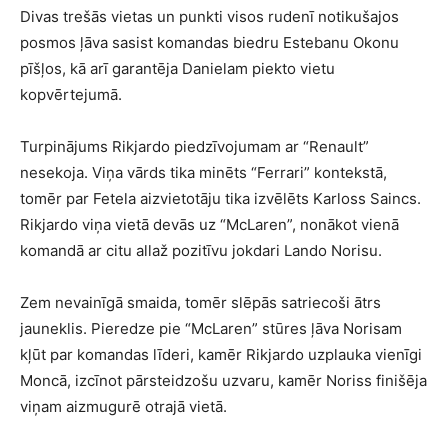
Divas trešās vietas un punkti visos rudenī notikušajos
posmos ļāva sasist komandas biedru Estebanu Okonu
pīšļos, kā arī garantēja Danielam piekto vietu
kopvērtejumā.
Turpinājums Rikjardo piedzīvojumam ar “Renault”
nesekoja. Viņa vārds tika minēts “Ferrari” kontekstā,
tomēr par Fetela aizvietotāju tika izvēlēts Karloss Saincs.
Rikjardo viņa vietā devās uz “McLaren”, nonākot vienā
komandā ar citu allaž pozitīvu jokdari Lando Norisu.
Zem nevainīgā smaida, tomēr slēpās satriecoši ātrs
jauneklis. Pieredze pie “McLaren” stūres ļāva Norisam
kļūt par komandas līderi, kamēr Rikjardo uzplauka vienīgi
Moncā, izcīnot pārsteidzošu uzvaru, kamēr Noriss finišēja
viņam aizmugurē otrajā vietā.