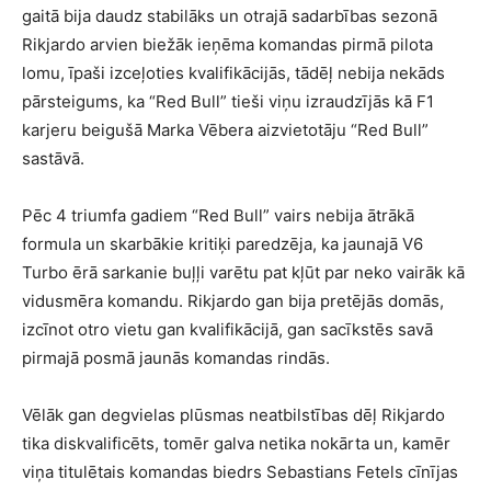
gaitā bija daudz stabilāks un otrajā sadarbības sezonā
Rikjardo arvien biežāk ieņēma komandas pirmā pilota
lomu, īpaši izceļoties kvalifikācijās, tādēļ nebija nekāds
pārsteigums, ka “Red Bull” tieši viņu izraudzījās kā F1
karjeru beigušā Marka Vēbera aizvietotāju “Red Bull”
sastāvā.
Pēc 4 triumfa gadiem “Red Bull” vairs nebija ātrākā
formula un skarbākie kritiķi paredzēja, ka jaunajā V6
Turbo ērā sarkanie buļļi varētu pat kļūt par neko vairāk kā
vidusmēra komandu. Rikjardo gan bija pretējās domās,
izcīnot otro vietu gan kvalifikācijā, gan sacīkstēs savā
pirmajā posmā jaunās komandas rindās.
Vēlāk gan degvielas plūsmas neatbilstības dēļ Rikjardo
tika diskvalificēts, tomēr galva netika nokārta un, kamēr
viņa titulētais komandas biedrs Sebastians Fetels cīnījas