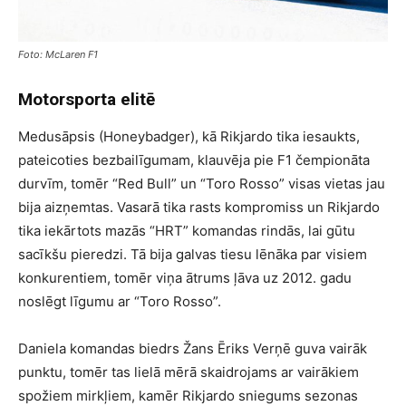
Foto: McLaren F1
Motorsporta elitē
Medusāpsis (Honeybadger), kā Rikjardo tika iesaukts,
pateicoties bezbailīgumam, klauvēja pie F1 čempionāta
durvīm, tomēr “Red Bull” un “Toro Rosso” visas vietas jau
bija aizņemtas. Vasarā tika rasts kompromiss un Rikjardo
tika iekārtots mazās “HRT” komandas rindās, lai gūtu
sacīkšu pieredzi. Tā bija galvas tiesu lēnāka par visiem
konkurentiem, tomēr viņa ātrums ļāva uz 2012. gadu
noslēgt līgumu ar “Toro Rosso”.
Daniela komandas biedrs Žans Ēriks Verņē guva vairāk
punktu, tomēr tas lielā mērā skaidrojams ar vairākiem
spožiem mirkļiem, kamēr Rikjardo sniegums sezonas