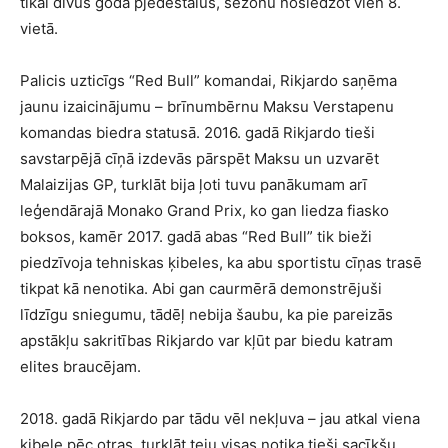
tikai divus goda pjedestālus, sezonu noslēdzot vien 8.
vietā.
Palicis uzticīgs “Red Bull” komandai, Rikjardo saņēma
jaunu izaicinājumu – brīnumbērnu Maksu Verstapenu
komandas biedra statusā. 2016. gadā Rikjardo tieši
savstarpējā cīņā izdevās pārspēt Maksu un uzvarēt
Malaizijas GP, turklāt bija ļoti tuvu panākumam arī
leģendārajā Monako Grand Prix, ko gan liedza fiasko
boksos, kamēr 2017. gadā abas “Red Bull” tik bieži
piedzīvoja tehniskas ķibeles, ka abu sportistu cīņas trasē
tikpat kā nenotika. Abi gan caurmērā demonstrējuši
līdzīgu sniegumu, tādēļ nebija šaubu, ka pie pareizās
apstākļu sakritības Rikjardo var kļūt par biedu katram
elites braucējam.
2018. gadā Rikjardo par tādu vēl nekļuva – jau atkal viena
ķibele pēc otras, turklāt teju visas notika tieši sacīkšu