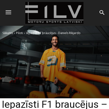
Sākums
Piloti
Iepazīsti F1 braucējus - Daniels Rikjardo
Iepazīsti F1 braucējus –