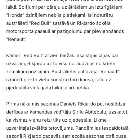
laikā. Solījumi par pāreju uz ātrākiem un izturīgākiem
“Honda” dzinējiem nebija pietiekami, lai noturētu
austrālieti “Red Bull” sastāvā un Rikjardo šokēja
motorsporta pasauli ar paziņojumu par pievienošanos
“Renault”.
Kamēr “Red Bull” arvien biežāk iesaistījās cīņās par
uzvarām, Rikjardo uz to visu noraudzījās no krietni
zemākām pozīcijām. Austrālietis palīdzēja “Renault”
izmocīt piekto vietu konstruktoru kausā, taču uz
pjedestāla viņš gada laikā tā arī netika.
Pirms nākamās sezonas Daniels Rikjardo pat noslēdza
derības ar komandas vadītāju Sirilu Abitebulu, uzskatot,
ka vismaz vienu reizi tiks uz pjedestāla. Likme –
uzvarētaja izvēlēts tetovējums. Pandēmijas iespaidotajā
sezonā Rikjardo padevās satriecoša sezonas otrā puse.