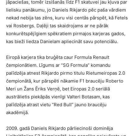
jāpaciešas, tomēr izsišanās līdz F1 skatuvei jau kļuva par
lielisku panākumu, jo Daniels Rikjardo pēc paša vārdiem
nekad nebija tas zēns, kuru visi centās pārspēt, kā Fetels
vai Rosbergs. Daļēji tas skaidrojams ar ne pārāk
konkurētspējīgiem spēkratiem pirmajos karjeras gados,
kas bieži liedza Danielam apliecināt savu potenciālu.
Eiropā karjera tika bruģēta caur Formula Renault
čempionātiem. Līgums ar “SG Formula” komandu
palīdzēja atnest Rikjardo pirmo titulu Rietumeiropas 2.0
čempionātā, kur pārspēti nākamie F1 braucēju Roberto
Meri un Žans Ēriks Verņē, bet Eiropas 2.0 seriālā
austrālietis piekāpās vienīgi Valteri Botasam, kas
palīdzēja atrast vietu “Red Bull” jauno braucēju
akadēmijā.
2009. gadā Daniels Rikjardo pārliecinoši dominēja