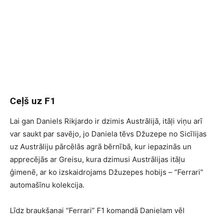
Ceļš uz F1
Lai gan Daniels Rikjardo ir dzimis Austrālijā, itāļi viņu arī
var saukt par savējo, jo Daniela tēvs Džuzepe no Sicīlijas
uz Austrāliju pārcēlās agrā bērnībā, kur iepazinās un
apprecējās ar Greisu, kura dzimusi Austrālijas itāļu
ģimenē, ar ko izskaidrojams Džuzepes hobijs – “Ferrari”
automašīnu kolekcija.
Līdz braukšanai “Ferrari” F1 komandā Danielam vēl