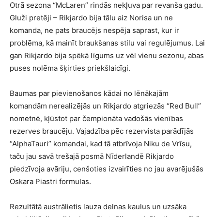
Otrā sezona “McLaren” rindās nekļuva par revanša gadu.
Gluži pretēji – Rikjardo bija tālu aiz Norisa un ne
komanda, ne pats braucējs nespēja saprast, kur ir
problēma, kā mainīt braukšanas stilu vai regulējumus. Lai
gan Rikjardo bija spēkā līgums uz vēl vienu sezonu, abas
puses nolēma šķirties priekšlaicīgi.
Baumas par pievienošanos kādai no lēnākajām
komandām nerealizējās un Rikjardo atgriezās “Red Bull”
nometnē, kļūstot par čempionāta vadošās vienības
rezerves braucēju. Vajadzība pēc rezervista parādījās
“AlphaTauri” komandai, kad tā atbrīvoja Niku de Vrīsu,
taču jau savā trešajā posmā Nīderlandē Rikjardo
piedzīvoja avāriju, cenšoties izvairīties no jau avarējušās
Oskara Piastri formulas.
Rezultātā austrālietis lauza delnas kaulus un uzsāka