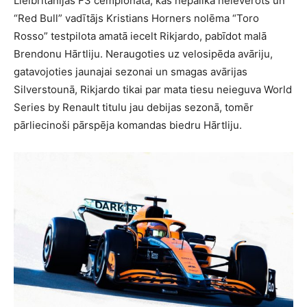
Lielbritānijas F3 čempionātā, kas nepalika neievērots un
“Red Bull” vadītājs Kristians Horners nolēma “Toro
Rosso” testpilota amatā iecelt Rikjardo, pabīdot malā
Brendonu Hārtliju. Neraugoties uz velosipēda avāriju,
gatavojoties jaunajai sezonai un smagas avārijas
Silverstounā, Rikjardo tikai par mata tiesu neieguva World
Series by Renault titulu jau debijas sezonā, tomēr
pārliecinoši pārspēja komandas biedru Hārtliju.