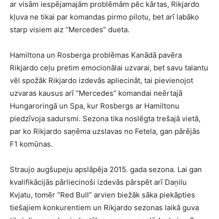
ar visām iespējamajām problēmām pēc kārtas, Rikjardo
kļuva ne tikai par komandas pirmo pilotu, bet arī labāko
starp visiem aiz “Mercedes” dueta.
Hamiltona un Rosberga problēmas Kanādā pavēra
Rikjardo ceļu pretim emocionālai uzvarai, bet savu talantu
vēl spožāk Rikjardo izdevās apliecināt, tai pievienojot
uzvaras kausus arī “Mercedes” komandai neērtajā
Hungaroringā un Spa, kur Rosbergs ar Hamiltonu
piedzīvoja sadursmi. Sezona tika noslēgta trešajā vietā,
par ko Rikjardo saņēma uzslavas no Fetela, gan pārējās
F1 komūnas.
Straujo augšupeju apslāpēja 2015. gada sezona. Lai gan
kvalifikācijās pārliecinoši izdevās pārspēt arī Daņilu
Kvjatu, tomēr “Red Bull” arvien biežāk sāka piekāpties
tiešajiem konkurentiem un Rikjardo sezonas laikā guva