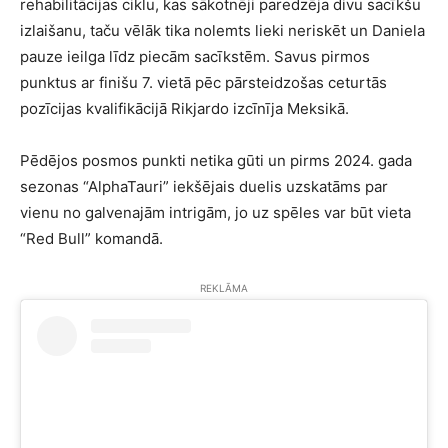
rehabilitācijas ciklu, kas sākotnēji paredzēja divu sacīkšu
izlaišanu, taču vēlāk tika nolemts lieki neriskēt un Daniela
pauze ieilga līdz piecām sacīkstēm. Savus pirmos
punktus ar finišu 7. vietā pēc pārsteidzošas ceturtās
pozīcijas kvalifikācijā Rikjardo izcīnīja Meksikā.
Pēdējos posmos punkti netika gūti un pirms 2024. gada
sezonas “AlphaTauri” iekšējais duelis uzskatāms par
vienu no galvenajām intrigām, jo uz spēles var būt vieta
“Red Bull” komandā.
REKLĀMA