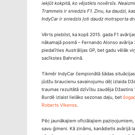
iekļūt kokpitā, ko vējstikls novērsīs. Neaizm
Trammels ir sniedzis F1. Zinu, ka daudzi, k
IndyCar ir sniedzis ļoti daudz motrsporta dro
Vērts piebilst, ka kopš 2015. gada F1 avārija
nākamajā posmā – Fernando Alonso avārija 
piedalīties Austrālijas GP, bet gadu vēlāk v
sacīkstes Bahreinā.
Tikmēr IndyCar čempionātā šādas situācijas 
jūdžu braucienu savainojumu dēļ izlaida Dže
traumas rezultātā dzīvību zaudēja Džastins
Burdē izlaist lielāko sezonas daļu, bet
šogad
Roberts Vikenss
.
Pēc jaunākajiem oficiālajiem paziņojumiem, 
savu ģimeni. Kā zināms, kanādietis avārijā l