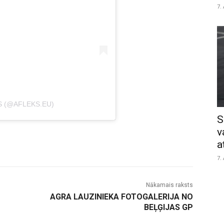
7.
S (@AFLEKS.EU)
S
v
a
7.
Nākamais raksts
AGRA LAUZINIEKA FOTOGALERIJA NO
BEĻĢIJAS GP