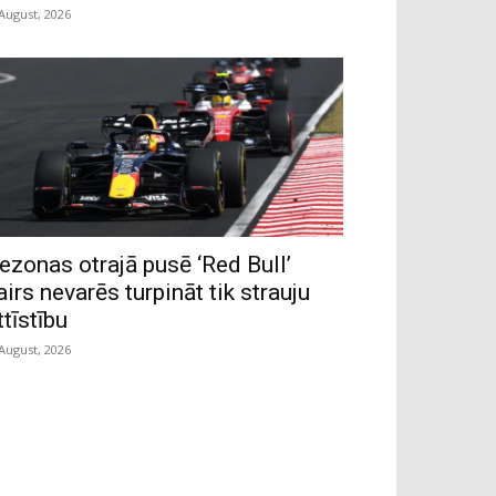
 August, 2026
ezonas otrajā pusē ‘Red Bull’
airs nevarēs turpināt tik strauju
ttīstību
 August, 2026