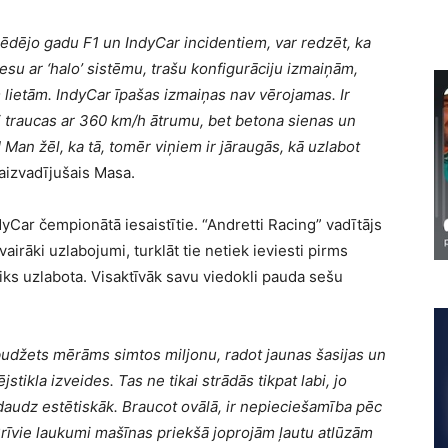
ēdējo gadu F1 un IndyCar incidentiem, var redzēt, ka
esu ar ‘halo’ sistēmu, trašu konfigurāciju izmaiņām,
 lietām. IndyCar īpašas izmaiņas nav vērojamas. Ir
i traucas ar 360 km/h ātrumu, bet betona sienas un
! Man žēl, ka tā, tomēr viņiem ir jāraugās, kā uzlabot
aizvadījušais Masa.
yCar čempionātā iesaistītie. “Andretti Racing” vadītājs
vairāki uzlabojumi, turklāt tie netiek ieviesti pirms
iks uzlabota. Visaktīvāk savu viedokli pauda sešu
 budžets mērāms simtos miljonu, radot jaunas šasijas un
jstikla izveides. Tas ne tikai strādās tikpat labi, jo
 daudz estētiskāk. Braucot ovālā, ir nepieciešamība pēc
Brīvie laukumi mašīnas priekšā joprojām ļautu atlūzām