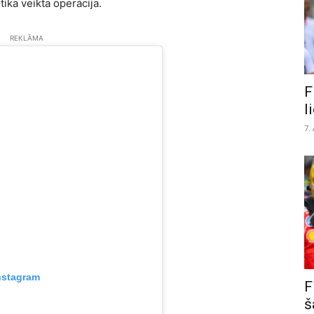
tika veikta operācija.
REKLĀMA
F
l
7.
nstagram
F
š