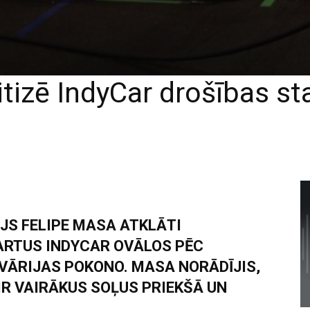
tizē IndyCar drošības s
JS FELIPE MASA ATKLĀTI
ARTUS INDYCAR OVĀLOS PĒC
VĀRIJAS POKONO. MASA NORĀDĪJIS,
IR VAIRĀKUS SOĻUS PRIEKŠĀ UN