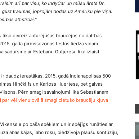
irsīsim arī par visu, ko IndyCar un mūsu ārsts Dr.
as gūst traumas, joprojām dodas uz Ameriku pie viņa.
šības attīstībai.
”
s tikai divreiz apturējušas braucējus no dalības
2015. gada pirmssezonas testos liedza viņam
iņa sadursme ar Estebanu Gutjeresu lika izlaist
ir daudz ierastākas. 2015. gadā Indianapolisas 500
imss Hinčklifs un Karloss Huertess, bet galvas
 Vilsons. Pērn smagi savainojumi lika Sebastianam
 par vēl vienu ovālā smagi cietušo braucēju kļuva
Vikenss elpo paša spēkiem un ir spējīgs runāties ar
auza abas kājas, labo roku, piedzīvoja plaušu kontūziju,