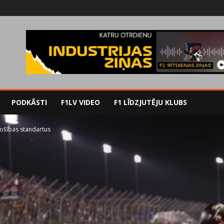
PODKĀSTI
F1LV VIDEO
F1 LĪDZJUTĒJU KLUBS
rošības standartus