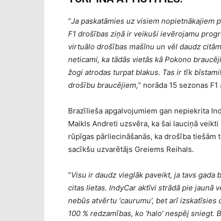
“
Ja paskatāmies uz visiem nopietnākajiem p
F1 drošības ziņā ir veikuši ievērojamu progr
virtuālo drošības mašīnu un vēl daudz citām
neticami, ka tādās vietās kā Pokono braucēj
žogi atrodas turpat blakus. Tas ir tīk bīstami
drošību braucējiem,
” norāda 15 sezonas F1 
Brazīlieša apgalvojumiem gan nepiekrita Ind
Maikls Andreti uzsvēra, ka šai lauciņā veikti 
rūpīgas pārliecināšanās, ka drošība tiešām t
sacīkšu uzvarētājs Greiems Reihals.
“
Visu ir daudz vieglāk paveikt, ja tavs gada
citas lietas. IndyCar aktīvi strādā pie jaunā vē
nebūs atvērtu ‘caurumu’, bet arī izskatīsies
100 % redzamības, ko ‘halo’ nespēj sniegt. 