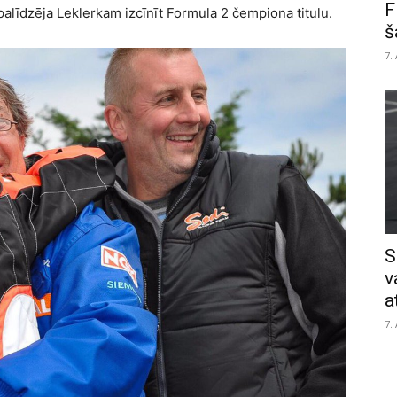
F
palīdzēja Leklerkam izcīnīt Formula 2 čempiona titulu.
š
7.
S
v
a
7.