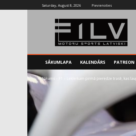
Saturday, August 8, 2026
Pievienoties
SĀKUMLAPA
KALENDĀRS
PATREON
Sākums
F1
Leklerkam pirmā pieredze trasē, kas lau