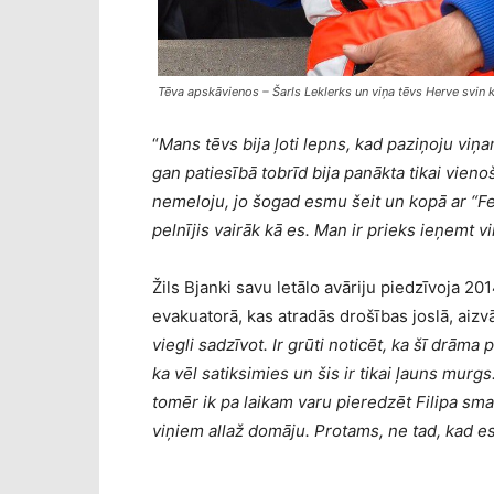
Tēva apskāvienos – Šarls Leklerks un viņa tēvs Herve svin 
“
Mans tēvs bija ļoti lepns, kad paziņoju viņ
gan patiesībā tobrīd bija panākta tikai vieno
nemeloju, jo šogad esmu šeit un kopā ar “Ferra
pelnījis vairāk kā es. Man ir prieks ieņemt vi
Žils Bjanki savu letālo avāriju piedzīvoja 20
evakuatorā, kas atradās drošības joslā, aizv
viegli sadzīvot. Ir grūti noticēt, ka šī drāma p
ka vēl satiksimies un šis ir tikai ļauns murg
tomēr ik pa laikam varu pieredzēt Filipa sma
viņiem allaž domāju. Protams, ne tad, kad 