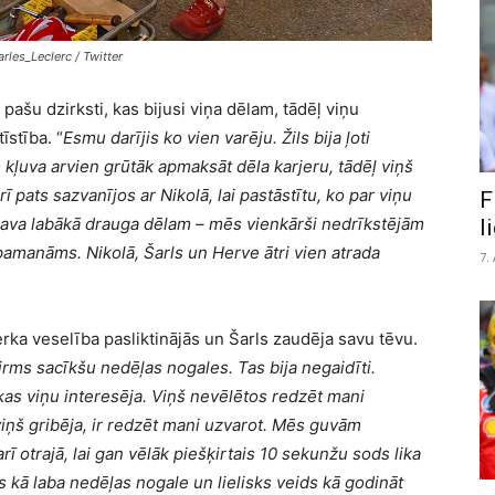
rles_Leclerc / Twitter
o pašu dzirksti, kas bijusi viņa dēlam, tādēļ viņu
īstība. “
Esmu darījis ko vien varēju. Žils bija ļoti
m kļuva arvien grūtāk apmaksāt dēla karjeru, tādēļ viņš
 pats sazvanījos ar Nikolā, lai pastāstītu, ko par viņu
F
sava labākā drauga dēlam – mēs vienkārši nedrīkstējām
l
li pamanāms. Nikolā, Šarls un Herve ātri vien atrada
7.
a veselība pasliktinājās un Šarls zaudēja savu tēvu.
pirms sacīkšu nedēļas nogales. Tas bija negaidīti.
 kas viņu interesēja. Viņš nevēlētos redzēt mani
iņš gribēja, ir redzēt mani uzvarot. Mēs guvām
 otrajā, lai gan vēlāk piešķirtais 10 sekunžu sods lika
s kā laba nedēļas nogale un lielisks veids kā godināt