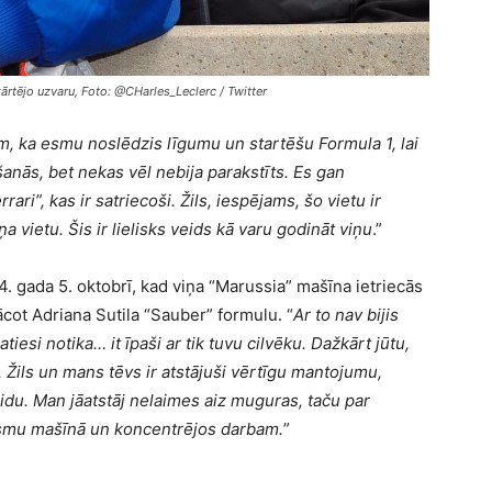
kārtējo uzvaru, Foto: @CHarles_Leclerc / Twitter
am, ka esmu noslēdzis līgumu un startēšu Formula 1, lai
šanās, bet nekas vēl nebija parakstīts. Es gan
ri”, kas ir satriecoši. Žils, iespējams, šo vietu ir
ņa vietu. Šis ir lielisks veids kā varu godināt viņu
.”
14. gada 5. oktobrī, kad viņa “Marussia” mašīna ietriecās
ācot Adriana Sutila “Sauber” formulu. “
Ar to nav bijis
atiesi notika… it īpaši ar tik tuvu cilvēku. Dažkārt jūtu,
s. Žils un mans tēvs ir atstājuši vērtīgu mantojumu,
idu. Man jāatstāj nelaimes aiz muguras, taču par
esmu mašīnā un koncentrējos darbam.
”