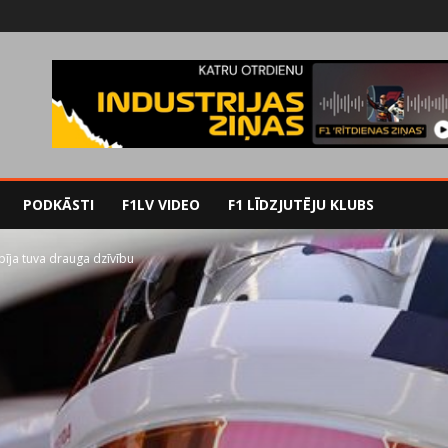
PODKĀSTI
F1LV VIDEO
F1 LĪDZJUTĒJU KLUBS
pīja tuva drauga dzīvību