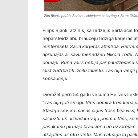
Žils Bjanki palīdz Šarlam Leklerkam ar kartingu, Foto: @Cha
Filips Bjanki atzinis, ka redzējis Šarla acīs t
nepārsteidz abu braucēju līdzīgā karjeras att
ieinteresēts Šarla karjeras attīstībā. Herve
aprunājās ar savu menedžeri Nikolā Todu. Arī
domāju. Runa vairs nebija par palīdzēšanu 
laist zudībā tik izcilu talantu. Tas bija vieg
kopsaucēju.
”
Diemžēl pērn 54 gadu vecumā Herves Leklerk
“
Tas bija ļoti smagi. Viņš nomira trešdienā 
Stāstīju sev, ka manas cīņas trasē bija viss,
salauztu un aizvadām vāju posmu. Viss, ko v
panākumu pirmajā braucienā un uzvarējām arī
atkāpties uz otro vietu. Manā atmiņā tā palik