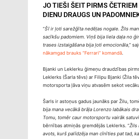
JO TIEŠI ŠEIT PIRMS ČETRIE
DIENU DRAUGS UN PADOMNIEK
“
Šī ir ļoti sarežģīta nedēļas nogale. Žils man i
sacīkšu padomiem. Viņš bija liela daļa no ģi
trases izstaigāšana bija ļoti emocionāla
,” sa
nākamgad brauks “Ferrari” komandā
.
Bjanki un Leklerku ģimeņu draudzības pirms
Leklerks (Šarla tēvs) ar Filipu Bjanki (Žila t
motorsporta ļāva viņu atvasēm sekot vecāk
Šarls ir astoņus gadus jaunāks par Žilu, tom
bija mana vecākā brāļa Lorenzo labākais dra
Tomu, tomēr caur motorsportu vairāk satuvināj
bērnības atmiņās gremdējās Leklerks. “
Žils
avots, kurš palīdzēja man cīnīties pat tad, k