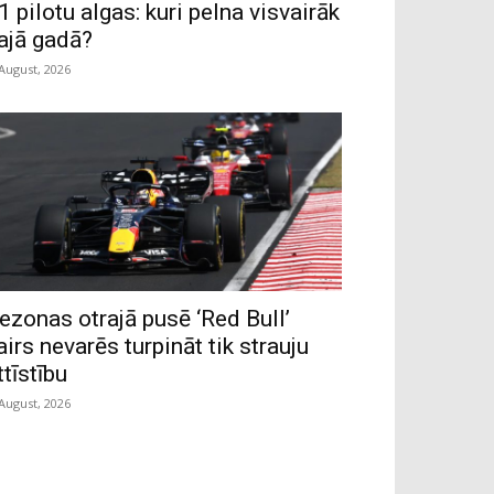
1 pilotu algas: kuri pelna visvairāk
ajā gadā?
 August, 2026
ezonas otrajā pusē ‘Red Bull’
airs nevarēs turpināt tik strauju
ttīstību
 August, 2026