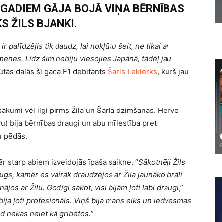
M GADIEM GĀJA BOJĀ VIŅA BĒRNĪBAS
S ŽILS BJANKI.
r palīdzējis tik daudz, lai nokļūtu šeit, ne tikai ar
menes. Līdz šim nebiju viesojies Japānā, tādēļ jau
jūtās dalās šī gada F1 debitants
Šarls Leklerks
, kurš jau
ākumi vēl ilgi pirms Žila un Šarla dzimšanas. Herve
ēvu) bija bērnības draugi un abu mīlestība pret
u pēdās.
ēr starp abiem izveidojās īpaša saikne. “
Sākotnēji Žils
ugs, kamēr es vairāk draudzējos ar Žila jaunāko brāli
os ar Žilu. Godīgi sakot, visi bijām ļoti labi draugi
,”
 bija ļoti profesionāls. Viņš bija mans elks un iedvesmas
ad nekas neiet kā gribētos.
”