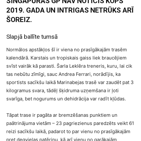
SINGAPŪRAS GP NAV NOTICIS KOPŠ
2019. GADA UN INTRIGAS NETRŪKS ARĪ
ŠOREIZ.
Slapjā ballīte tumsā
Normālos apstākļos šī ir viena no prasīgākajām trasēm
kalendārā. Karstais un tropiskais gaiss liek braucējiem
svīst vairāk kā parasti. Šarla Leklēra treneris, kuru, lai cik
tas nebūtu zīmīgi, sauc Andrea Ferrari, norādījis, ka
sportists sacīkšu laikā Marinabejas trasē var zaudēt pat 3
kilogramus svara, tādēļ šķidruma uzņemšana ir ļoti
svarīga, bet nogurums un dehidrācija var radīt kļūdas.
Tāpat trase ir pagāta ar bremzēšanas punktiem un
paātrinājuma vietām – 23 pagriezienus paredzēts veikt 61
reizi sacīkšu laikā, padarot to par vienu no prasīgākajām
pret degvielas patēriņu, kā arī vienu no garākajām