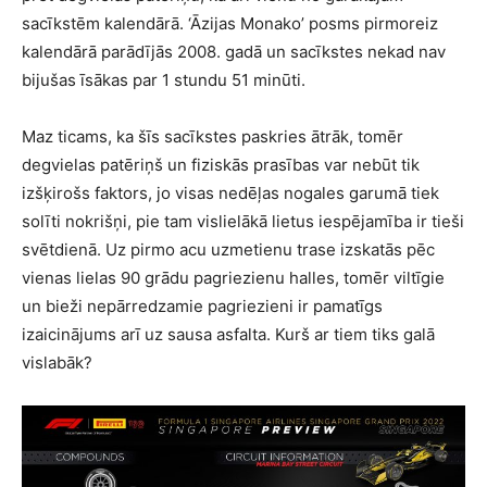
sacīkstēm kalendārā. ‘Āzijas Monako’ posms pirmoreiz
kalendārā parādījās 2008. gadā un sacīkstes nekad nav
bijušas īsākas par 1 stundu 51 minūti.
Maz ticams, ka šīs sacīkstes paskries ātrāk, tomēr
degvielas patēriņš un fiziskās prasības var nebūt tik
izšķirošs faktors, jo visas nedēļas nogales garumā tiek
solīti nokrišņi, pie tam vislielākā lietus iespējamība ir tieši
svētdienā. Uz pirmo acu uzmetienu trase izskatās pēc
vienas lielas 90 grādu pagriezienu halles, tomēr viltīgie
un bieži nepārredzamie pagriezieni ir pamatīgs
izaicinājums arī uz sausa asfalta. Kurš ar tiem tiks galā
vislabāk?