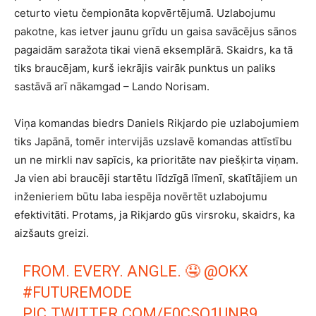
ceturto vietu čempionāta kopvērtējumā. Uzlabojumu
pakotne, kas ietver jaunu grīdu un gaisa savācējus sānos
pagaidām saražota tikai vienā eksemplārā. Skaidrs, ka tā
tiks braucējam, kurš iekrājis vairāk punktus un paliks
sastāvā arī nākamgad – Lando Norisam.
Viņa komandas biedrs Daniels Rikjardo pie uzlabojumiem
tiks Japānā, tomēr intervijās uzslavē komandas attīstību
un ne mirkli nav sapīcis, ka prioritāte nav piešķirta viņam.
Ja vien abi braucēji startētu līdzīgā līmenī, skatītājiem un
inženieriem būtu laba iespēja novērtēt uzlabojumu
efektivitāti. Protams, ja Rikjardo gūs virsroku, skaidrs, ka
aizšauts greizi.
FROM. EVERY. ANGLE. 🤤
@OKX
#FUTUREMODE
PIC.TWITTER.COM/E0CSQ1UNB9