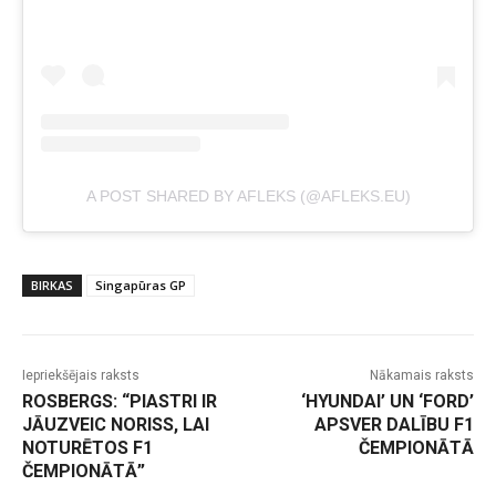
A POST SHARED BY AFLEKS (@AFLEKS.EU)
BIRKAS
Singapūras GP
Iepriekšējais raksts
Nākamais raksts
ROSBERGS: “PIASTRI IR
‘HYUNDAI’ UN ‘FORD’
JĀUZVEIC NORISS, LAI
APSVER DALĪBU F1
NOTURĒTOS F1
ČEMPIONĀTĀ
ČEMPIONĀTĀ”