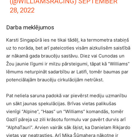
(@WILLIAMSRACING)
SEPTEMBER
28, 2022
Darba meklējumos
Karsti Singapūrā ies ne tikai tādēļ, ka termometra stabiņš
uz to norāda, bet arī pateicoties visām aizkulisēm saistībā
ar nākamā gada braucēju sastāvu. Diez vai Cunodas un
Žou jaunie līgumi ir milzu pārsteigumi, tāpat kā “Williams”
lēmums neturpināt sadarbību ar Latifi, tomēr baumas par
potenciālajām braucēju cirkulācijām netrūkst.
Pat neliela saruna padokā var pievērst mediju uzmanību
un sākt jaunas spekulācijas. Brīvas vietas palikušas
vienīgi “Alpine”, “Haas” un “Williams” komandās, tomēr
Gazlī pāreja uz zili krāsotu formulu var pavērt durvis arī
“AlphaTauri”. Arvien vairāk sāk šķist, ka Danielam Rikjardo
vietas var neatrasties. Arī Mika Šūmahera nākotne ir