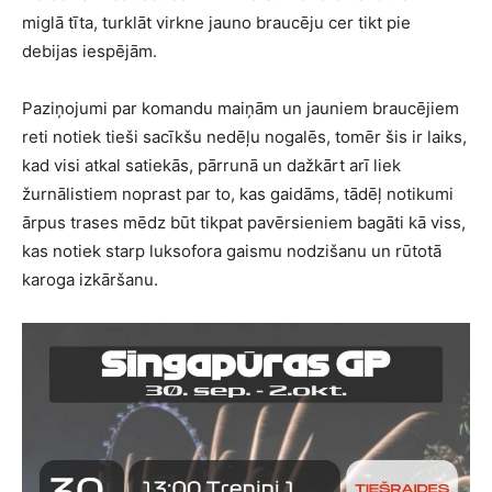
miglā tīta, turklāt virkne jauno braucēju cer tikt pie
debijas iespējām.
Paziņojumi par komandu maiņām un jauniem braucējiem
reti notiek tieši sacīkšu nedēļu nogalēs, tomēr šis ir laiks,
kad visi atkal satiekās, pārrunā un dažkārt arī liek
žurnālistiem noprast par to, kas gaidāms, tādēļ notikumi
ārpus trases mēdz būt tikpat pavērsieniem bagāti kā viss,
kas notiek starp luksofora gaismu nodzišanu un rūtotā
karoga izkāršanu.