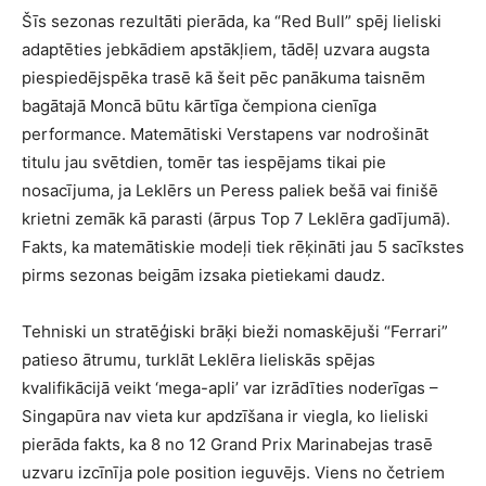
Šīs sezonas rezultāti pierāda, ka “Red Bull” spēj lieliski
adaptēties jebkādiem apstākļiem, tādēļ uzvara augsta
piespiedējspēka trasē kā šeit pēc panākuma taisnēm
bagātajā Moncā būtu kārtīga čempiona cienīga
performance. Matemātiski Verstapens var nodrošināt
titulu jau svētdien, tomēr tas iespējams tikai pie
nosacījuma, ja Leklērs un Peress paliek bešā vai finišē
krietni zemāk kā parasti (ārpus Top 7 Leklēra gadījumā).
Fakts, ka matemātiskie modeļi tiek rēķināti jau 5 sacīkstes
pirms sezonas beigām izsaka pietiekami daudz.
Tehniski un stratēģiski brāķi bieži nomaskējuši “Ferrari”
patieso ātrumu, turklāt Leklēra lieliskās spējas
kvalifikācijā veikt ‘mega-apli’ var izrādīties noderīgas –
Singapūra nav vieta kur apdzīšana ir viegla, ko lieliski
pierāda fakts, ka 8 no 12 Grand Prix Marinabejas trasē
uzvaru izcīnīja pole position ieguvējs. Viens no četriem