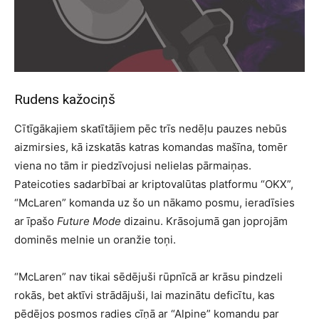
Rudens kažociņš
Cītīgākajiem skatītājiem pēc trīs nedēļu pauzes nebūs
aizmirsies, kā izskatās katras komandas mašīna, tomēr
viena no tām ir piedzīvojusi nelielas pārmaiņas.
Pateicoties sadarbībai ar kriptovalūtas platformu “OKX”,
“McLaren” komanda uz šo un nākamo posmu, ieradīsies
ar īpašo
Future Mode
dizainu. Krāsojumā gan joprojām
dominēs melnie un oranžie toņi.
“McLaren” nav tikai sēdējuši rūpnīcā ar krāsu pindzeli
rokās, bet aktīvi strādājuši, lai mazinātu deficītu, kas
pēdējos posmos radies cīņā ar “Alpine” komandu par