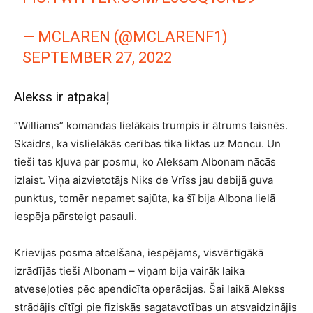
— MCLAREN (@MCLARENF1)
SEPTEMBER 27, 2022
Alekss ir atpakaļ
“Williams” komandas lielākais trumpis ir ātrums taisnēs.
Skaidrs, ka vislielākās cerības tika liktas uz Moncu. Un
tieši tas kļuva par posmu, ko Aleksam Albonam nācās
izlaist. Viņa aizvietotājs Niks de Vrīss jau debijā guva
punktus, tomēr nepamet sajūta, ka šī bija Albona lielā
iespēja pārsteigt pasauli.
Krievijas posma atcelšana, iespējams, visvērtīgākā
izrādījās tieši Albonam – viņam bija vairāk laika
atveseļoties pēc apendicīta operācijas. Šai laikā Alekss
strādājis cītīgi pie fiziskās sagatavotības un atsvaidzinājis