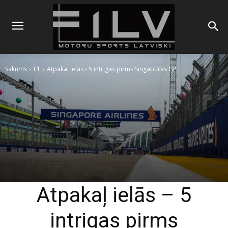
Sākums
F1
Atpakaļ ielās - 5 intrigas pirms Singapūras GP
Atpakaļ ielās – 5
intrigas pirms