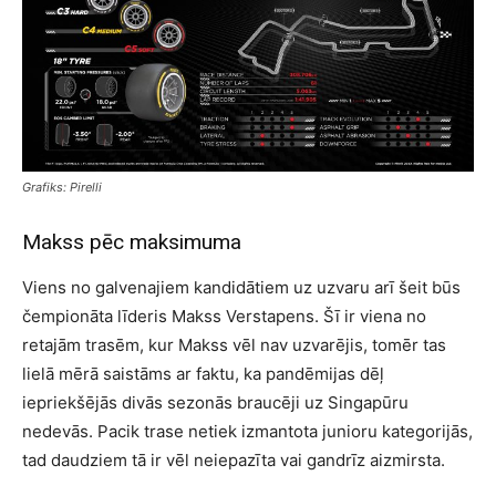
Grafiks: Pirelli
Makss pēc maksimuma
Viens no galvenajiem kandidātiem uz uzvaru arī šeit būs
čempionāta līderis Makss Verstapens. Šī ir viena no
retajām trasēm, kur Makss vēl nav uzvarējis, tomēr tas
lielā mērā saistāms ar faktu, ka pandēmijas dēļ
iepriekšējās divās sezonās braucēji uz Singapūru
nedevās. Pacik trase netiek izmantota junioru kategorijās,
tad daudziem tā ir vēl neiepazīta vai gandrīz aizmirsta.