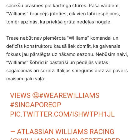
sacīkšu prasmes pie kartinga stūres. Paša vārdiem,
“Williams” braucējs jūtoties, cik vien labi iespējams,
tomēr apzinās, ka priekšā grūta nedēļas nogale.
Trase nebūt nav piemērota “Williams” komandai un
deficīts konstruktoru kausā liek domāt, ka galvenais
fokuss jau pārslēgts uz nākamo sezonu. Nebūsim naivi,
“Williams” šobrīd ir pastarīši un pēdējās vietas
sagaidāmas arī šoreiz. Itālijas sniegums diez vai pavērs
maisam galu vaļā…
VIEWS 🤤
#WEAREWILLIAMS
#SINGAPOREGP
PIC.TWITTER.COM/ISHWTPH1JL
— ATLASSIAN WILLIAMS RACING