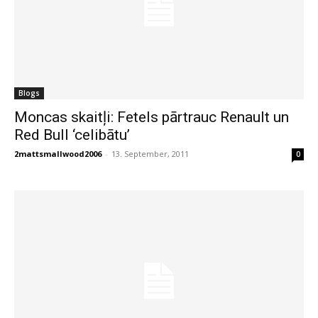
Blogs
Moncas skaitļi: Fetels pārtrauc Renault un
Red Bull ‘celibātu’
2mattsmallwood2006
-
13. September, 2011
0