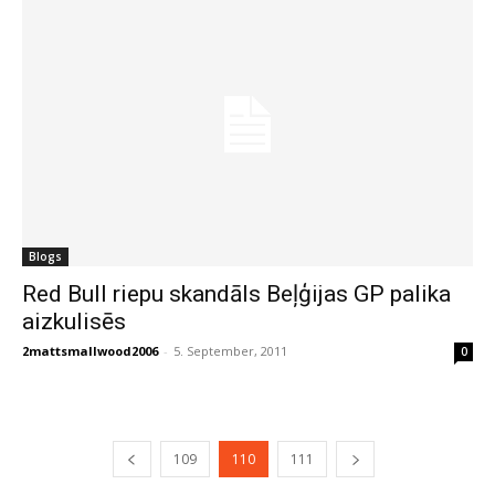
Blogs
Red Bull riepu skandāls Beļģijas GP palika
aizkulisēs
2mattsmallwood2006
-
5. September, 2011
0
109
110
111