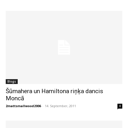
Blogs
Šūmahera un Hamiltona riņķa dancis
Moncā
2mattsmallwood2006
-
14. September, 2011
0