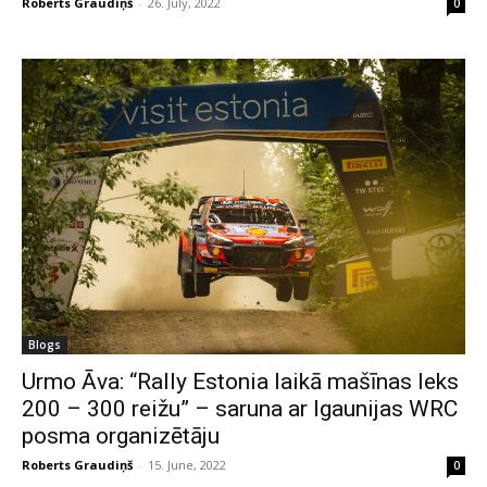
Roberts Graudiņš
-
26. July, 2022
0
Blogs
Urmo Āva: “Rally Estonia laikā mašīnas leks
200 – 300 reižu” – saruna ar Igaunijas WRC
posma organizētāju
Roberts Graudiņš
-
15. June, 2022
0