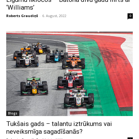
‘Williams’
Roberts Graudiņš
-
6. August, 2022
0
Blogs
Tukšais gads – talantu iztrūkums vai
neveiksmīga sagadīšanās?