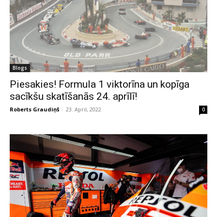
Blogs
Piesakies! Formula 1 viktorīna un kopīga
sacīkšu skatīšanās 24. aprīlī!
Roberts Graudiņš
-
23. April, 2022
0