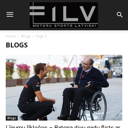
Home
Blogs
Page 3
BLOGS
Blogs
Līgumu līkločos – Batona divu gadu flirts ar