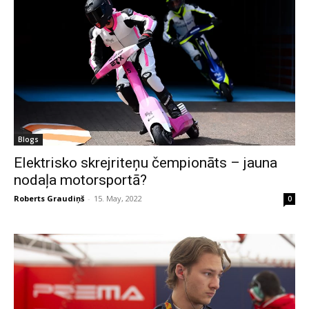
Blogs
Elektrisko skrejriteņu čempionāts – jauna
nodaļa motorsportā?
Roberts Graudiņš
-
15. May, 2022
0