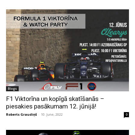
Blogs
F1 Viktorīna un kopīgā skatīšanās –
piesakies pasākumam 12. jūnijā!
Roberts Graudiņš
-
10. June, 2022
0