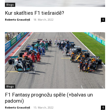
Blogs
Kur skatīties F1 tiešraidē?
Roberts Graudiņš
-
18. March, 2022
0
Blogs
F1 Fantasy prognožu spēle (+balvas un
padomi)
Roberts Graudiņš
-
15. March, 2022
0