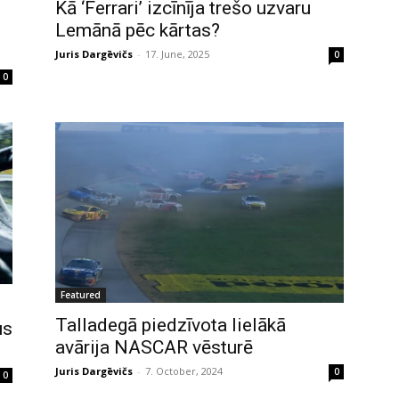
Kā ‘Ferrari’ izcīnīja trešo uzvaru
Lemānā pēc kārtas?
Juris Dargēvičs
-
17. June, 2025
0
0
Featured
Talladegā piedzīvota lielākā
us
avārija NASCAR vēsturē
Juris Dargēvičs
-
7. October, 2024
0
0