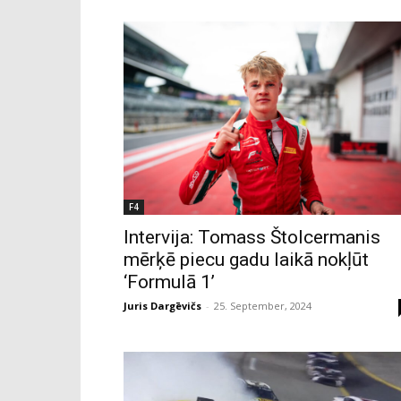
F4
Intervija: Tomass Štolcermanis
mērķē piecu gadu laikā nokļūt
‘Formulā 1’
Juris Dargēvičs
-
25. September, 2024