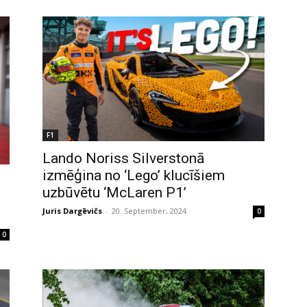
F1
Lando Noriss Silverstonā
izmēģina no ‘Lego’ klucīšiem
uzbūvētu ‘McLaren P1’
Juris Dargēvičs
-
20. September, 2024
0
0