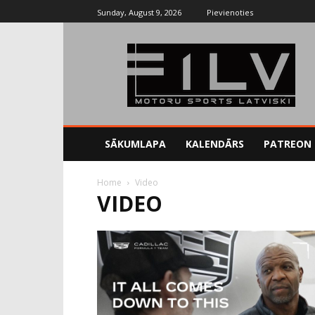
Sunday, August 9, 2026
Pievienoties
SĀKUMLAPA
KALENDĀRS
PATREON
Home
Video
VIDEO