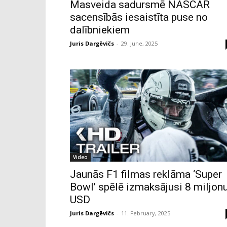
Masveida sadursmē NASCAR
sacensībās iesaistīta puse no
dalībniekiem
Juris Dargēvičs
-
29. June, 2025
Video
Jaunās F1 filmas reklāma ‘Super
Bowl’ spēlē izmaksājusi 8 miljon
USD
Juris Dargēvičs
-
11. February, 2025