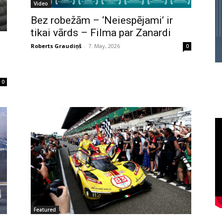
Video
Bez robežām – ‘Neiespējami’ ir
tikai vārds – Filma par Zanardi
Roberts Graudiņš
-
7. May, 2026
0
0
Featured