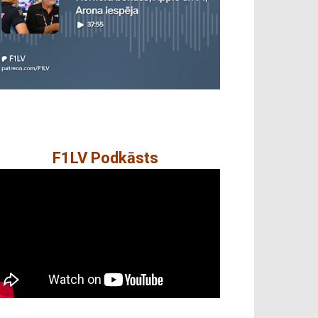
F1LV Podkāsts