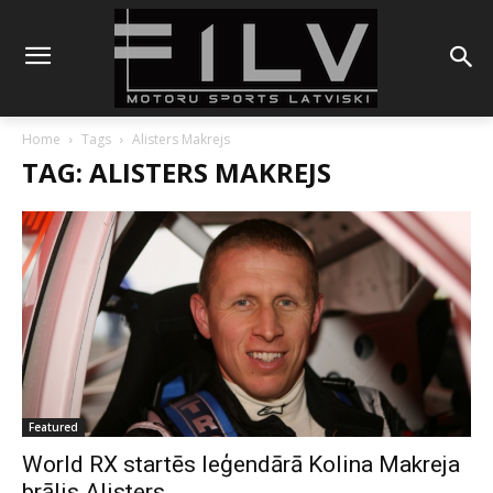
Home
Tags
Alisters Makrejs
TAG: ALISTERS MAKREJS
Featured
World RX startēs leģendārā Kolina Makreja
brālis Alisters