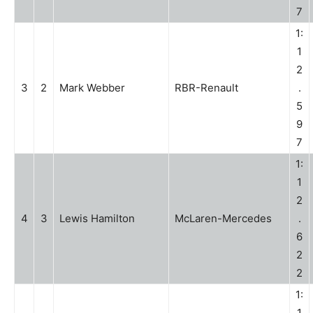
7
1:
1
2
3
2
Mark Webber
RBR-Renault
.
5
9
7
1:
1
2
4
3
Lewis Hamilton
McLaren-Mercedes
.
6
2
2
1:
1