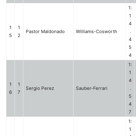
1:
1
4
1
1
Pastor Maldonado
Williams-Cosworth
.
5
2
4
5
4
1:
1
4
1
1
Sergio Perez
Sauber-Ferrari
.
6
7
5
4
7
1:
1