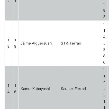
2
1
2
8
3
1:
1
4
1
1
Jaime Alguersuari
STR-Ferrari
.
3
9
2
8
6
1:
1
4
1
1
Kamui Kobayashi
Sauber-Ferrari
.
4
6
3
1
1