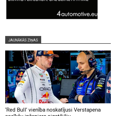
JAUNĀKĀS ZIŅAS
‘Red Bull’ vienība noskatījusi Verstapena