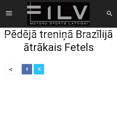
Pēdējā treniņā Brazīlijā
Sākums
Uncategorized
Pēdējā treniņā Brazīlijā ātrākais Fetels
ātrākais Fetels