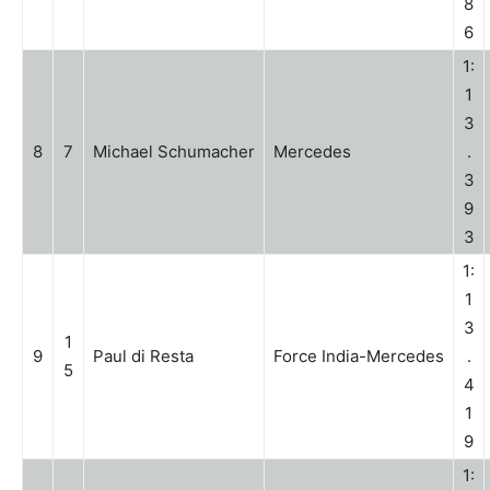
8
6
1:
1
3
8
7
Michael Schumacher
Mercedes
.
3
9
3
1:
1
3
1
9
Paul di Resta
Force India-Mercedes
.
5
4
1
9
1: