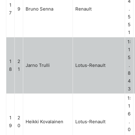
4
1
9
Bruno Senna
Renault
.
7
5
5
1
1:
1
5
1
2
Jarno Trulli
Lotus-Renault
.
8
1
8
4
3
1:
1
6
1
2
Heikki Kovalainen
Lotus-Renault
.
9
0
0