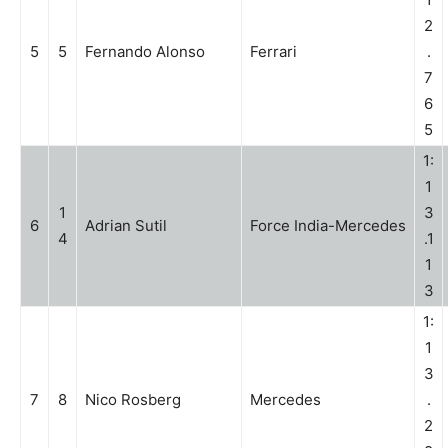
2
5
5
Fernando Alonso
Ferrari
.
7
6
5
1:
1
1
3
6
Adrian Sutil
Force India-Mercedes
4
.1
1
3
1:
1
3
7
8
Nico Rosberg
Mercedes
.
2