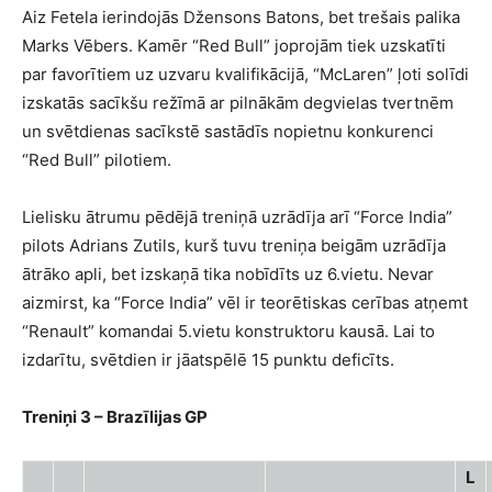
Aiz Fetela ierindojās Džensons Batons, bet trešais palika
Marks Vēbers. Kamēr “Red Bull” joprojām tiek uzskatīti
par favorītiem uz uzvaru kvalifikācijā, “McLaren” ļoti solīdi
izskatās sacīkšu režīmā ar pilnākām degvielas tvertnēm
un svētdienas sacīkstē sastādīs nopietnu konkurenci
“Red Bull” pilotiem.
Lielisku ātrumu pēdējā treniņā uzrādīja arī “Force India”
pilots Adrians Zutils, kurš tuvu treniņa beigām uzrādīja
ātrāko apli, bet izskaņā tika nobīdīts uz 6.vietu. Nevar
aizmirst, ka “Force India” vēl ir teorētiskas cerības atņemt
“Renault” komandai 5.vietu konstruktoru kausā. Lai to
izdarītu, svētdien ir jāatspēlē 15 punktu deficīts.
Treniņi 3 – Brazīlijas GP
L