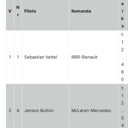
a
N
V
Pilots
Komanda
i
r
k
s
1:
1
2
1
1
Sebastian Vettel
RBR-Renault
.
4
6
0
1:
1
2
2
4
Jenson Button
McLaren-Mercedes
.
5
4