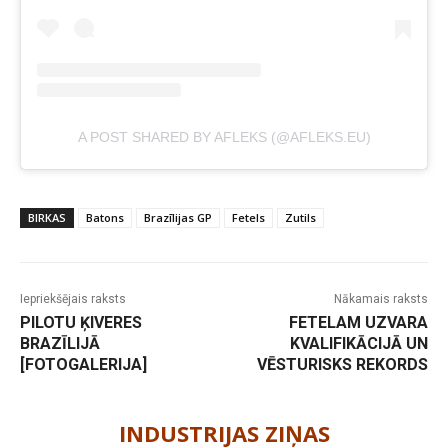
A POST SHARED BY AFLEKS (@AFLEKS.EU)
BIRKAS
Batons
Brazīlijas GP
Fetels
Zutils
Iepriekšējais raksts
Nākamais raksts
PILOTU ĶIVERES
FETELAM UZVARA
BRAZĪLIJĀ
KVALIFIKĀCIJĀ UN
[FOTOGALERIJA]
VĒSTURISKS REKORDS
-
INDUSTRIJAS ZIŅAS