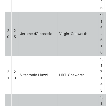
2
6
1:
1
6
2
2
Jerome d’Ambrosio
Virgin-Cosworth
.
0
5
6
1
6
1:
1
2
2
7.
Vitantonio Liuzzi
HRT-Cosworth
1
3
1
4
3
1:
1