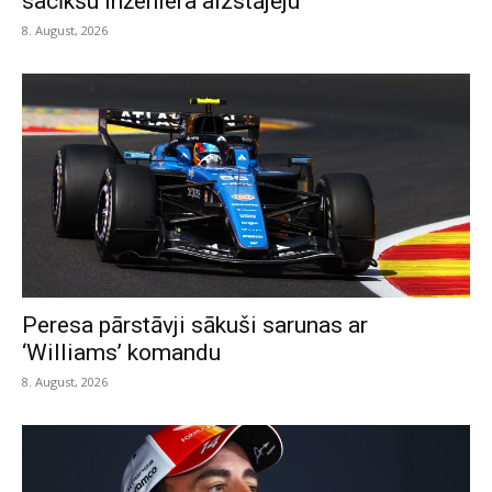
sacīkšu inženiera aizstājēju
8. August, 2026
Peresa pārstāvji sākuši sarunas ar
‘Williams’ komandu
8. August, 2026