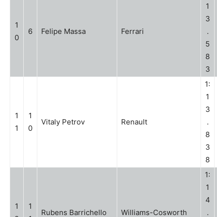
1
3
1
6
Felipe Massa
Ferrari
.
0
5
8
3
1:
1
3
1
1
Vitaly Petrov
Renault
.
1
0
8
3
8
1:
1
4
1
1
Rubens Barrichello
Williams-Cosworth
.