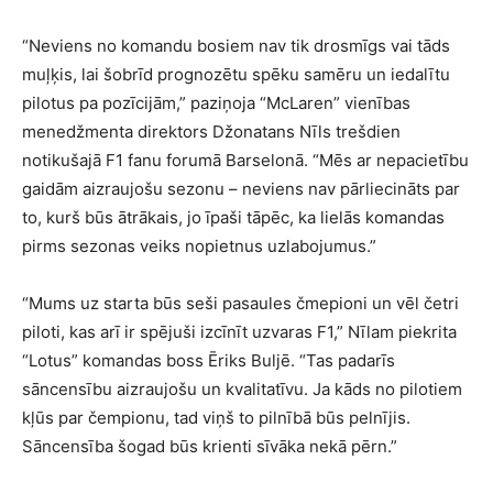
“Neviens no komandu bosiem nav tik drosmīgs vai tāds
muļķis, lai šobrīd prognozētu spēku samēru un iedalītu
pilotus pa pozīcijām,” paziņoja “McLaren” vienības
menedžmenta direktors Džonatans Nīls trešdien
notikušajā F1 fanu forumā Barselonā. “Mēs ar nepacietību
gaidām aizraujošu sezonu – neviens nav pārliecināts par
to, kurš būs ātrākais, jo īpaši tāpēc, ka lielās komandas
pirms sezonas veiks nopietnus uzlabojumus.”
“Mums uz starta būs seši pasaules čmepioni un vēl četri
piloti, kas arī ir spējuši izcīnīt uzvaras F1,” Nīlam piekrita
“Lotus” komandas boss Ēriks Buljē. “Tas padarīs
sāncensību aizraujošu un kvalitatīvu. Ja kāds no pilotiem
kļūs par čempionu, tad viņš to pilnībā būs pelnījis.
Sāncensība šogad būs krienti sīvāka nekā pērn.”