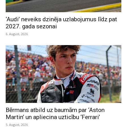
‘Audi’ neveiks dzinēja uzlabojumus līdz pat
2027. gada sezonai
6. August, 2026
Bērmans atbild uz baumām par ‘Aston
Martin’ un apliecina uzticību ‘Ferrari’
5. August, 2026