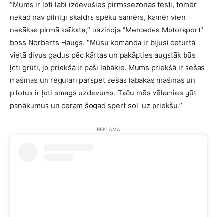
“Mums ir ļoti labi izdevušies pirmssezonas testi, tomēr
nekad nav pilnīgi skaidrs spēku samērs, kamēr vien
nesākas pirmā saīkste,” paziņoja “Mercedes Motorsport”
boss Norberts Haugs. “Mūsu komanda ir bijusi ceturtā
vietā divus gadus pēc kārtas un pakāpties augstāk būs
ļoti grūti, jo priekšā ir paši labākie. Mums priekšā ir sešas
mašīnas un regulāri pārspēt sešas labākās mašīnas un
pilotus ir ļoti smags uzdevums. Taču mēs vēlamies gūt
panākumus un ceram šogad spert soli uz priekšu.”
REKLĀMA