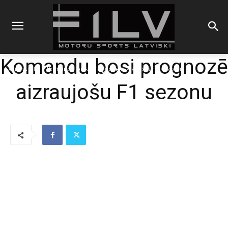
Komandu bosi prognozē
Sākums
F1
Komandu bosi prognozē aizraujošu F1 sezonu
aizraujošu F1 sezonu