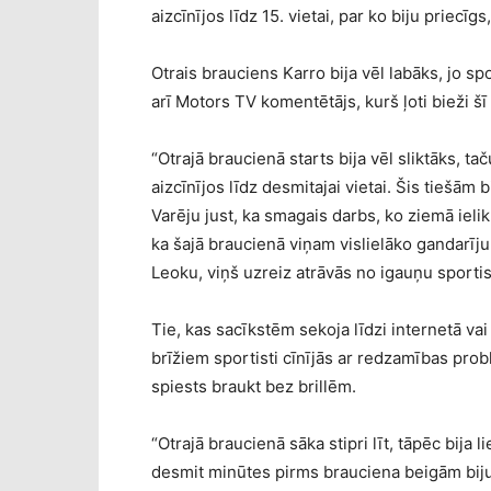
aizcīnījos līdz 15. vietai, par ko biju priecīgs
Otrais brauciens Karro bija vēl labāks, jo sp
arī Motors TV komentētājs, kurš ļoti bieži š
“Otrajā braucienā starts bija vēl sliktāks, t
aizcīnījos līdz desmitajai vietai. Šis tiešām b
Varēju just, ka smagais darbs, ko ziemā ieliku
ka šajā braucienā viņam vislielāko gandarīj
Leoku, viņš uzreiz atrāvās no igauņu sporti
Tie, kas sacīkstēm sekoja līdzi internetā vai t
brīžiem sportisti cīnījās ar redzamības pro
spiests braukt bez brillēm.
“Otrajā braucienā sāka stipri līt, tāpēc bija
desmit minūtes pirms brauciena beigām biju s