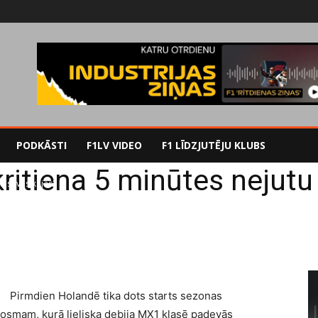
PODKĀSTI
F1LV VIDEO
F1 LĪDZJUTĒJU KLUBS
kritiena 5 minūtes nejutu
tu savas kājas'
Pirmdien Holandē tika dots starts sezonas
smam, kurā lieliska debija MX1 klasē padevās