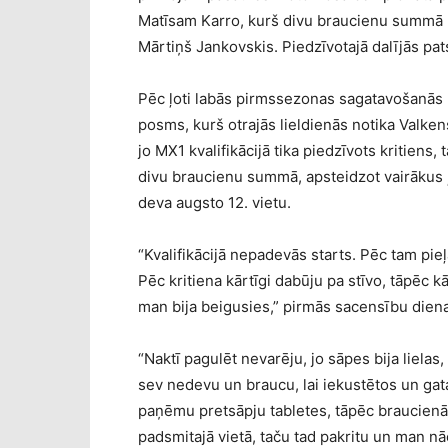
Matīsam Karro, kurš divu braucienu summā uz
Mārtiņš Jankovskis. Piedzīvotajā dalījās pat
Pēc ļoti labās pirmssezonas sagatavošanās 
posms, kurš otrajās lieldienās notika Valke
jo MX1 kvalifikācijā tika piedzīvots kritiens
divu braucienu summā, apsteidzot vairākus
deva augsto 12. vietu.
“Kvalifikācijā nepadevās starts. Pēc tam pie
Pēc kritiena kārtīgi dabūju pa stīvo, tāpēc kā
man bija beigusies,” pirmās sacensību dien
“Naktī pagulēt nevarēju, jo sāpes bija liela
sev nedevu un braucu, lai iekustētos un g
paņēmu pretsāpju tabletes, tāpēc braucienā 
padsmitajā vietā, taču tad pakritu un man nā