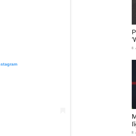
P
‘
8.
nstagram
M
l
8.