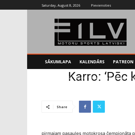
Saturday, August 8, 2026
Pievienoties
SĀKUMLAPA
KALENDĀRS
PATREON
Karro: ‘Pēc 
Sākums
MotoGP
Karro: 'Pēc kritiena 5 minūtes neju
Share
pirmajam pasaules motokrosa čempionāta po