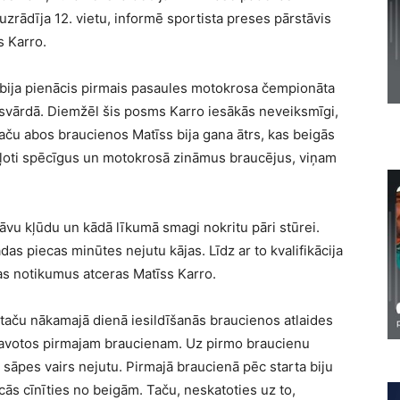
rādīja 12. vietu, informē sportista preses pārstāvis
s Karro.
bija pienācis pirmais pasaules motokrosa čempionāta
nsvārdā. Diemžēl šis posms Karro iesākās neveiksmīgi,
, taču abos braucienos Matīss bija gana ātrs, kas beigās
 ļoti spēcīgus un motokrosā zināmus braucējus, viņam
ļāvu kļūdu un kādā līkumā smagi nokritu pāri stūrei.
das piecas minūtes nejutu kājas. Līdz ar to kvalifikācija
as notikumus atceras Matīss Karro.
s, taču nākamajā dienā iesildīšanās braucienos atlaides
atavotos pirmajam braucienam. Uz pirmo braucienu
sāpes vairs nejutu. Pirmajā braucienā pēc starta biju
cās cīnīties no beigām. Taču, neskatoties uz to,