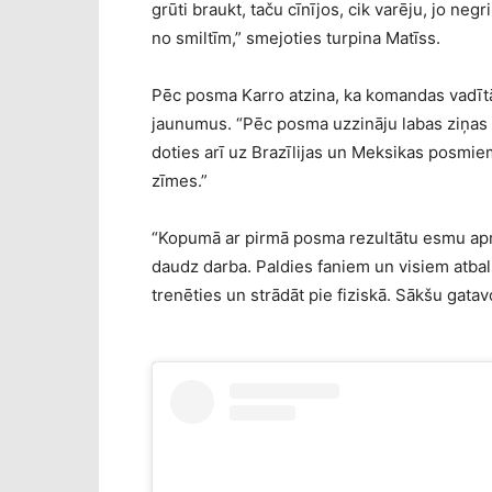
grūti braukt, taču cīnījos, cik varēju, jo neg
no smiltīm,” smejoties turpina Matīss.
Pēc posma Karro atzina, ka komandas vadīt
jaunumus. “Pēc posma uzzināju labas ziņas
doties arī uz Brazīlijas un Meksikas posmi
zīmes.”
“Kopumā ar pirmā posma rezultātu esmu apmie
daudz darba. Paldies faniem un visiem atbals
trenēties un strādāt pie fiziskā. Sākšu gatavot