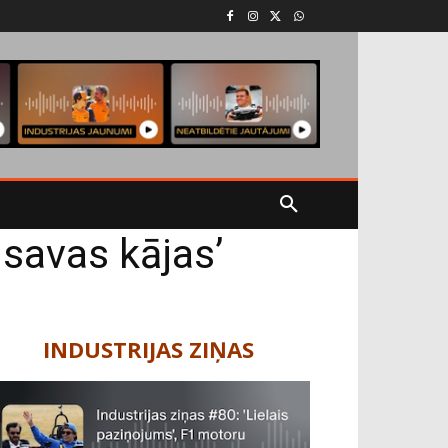
 savas kājas’
INDUSTRIJAS ZIŅAS