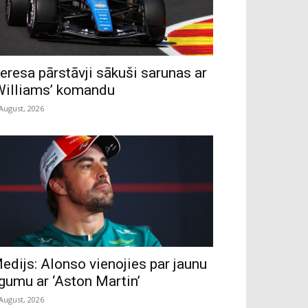
eresa pārstāvji sākuši sarunas ar
Williams’ komandu
 August, 2026
edijs: Alonso vienojies par jaunu
īgumu ar ‘Aston Martin’
 August, 2026