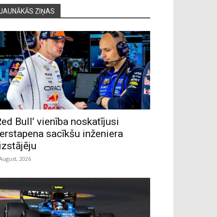
JAUNĀKĀS ZIŅAS
Red Bull’ vienība noskatījusi
erstapena sacīkšu inženiera
izstājēju
 August, 2026