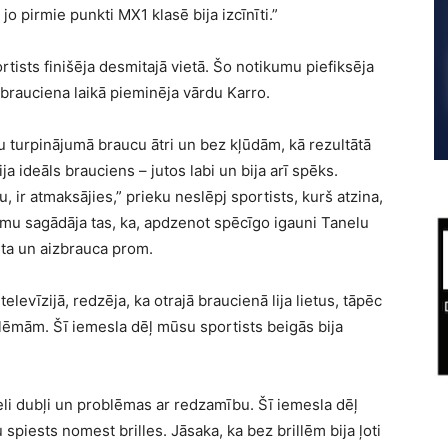
, jo pirmie punkti MX1 klasē bija izcīnīti.”
ortists finišēja desmitajā vietā. Šo notikumu piefiksēja
ī brauciena laikā pieminēja vārdu Karro.
aču turpinājumā braucu ātri un bez kļūdām, kā rezultātā
ija ideāls brauciens – jutos labi un bija arī spēks.
, ir atmaksājies,” prieku neslēpj sportists, kurš atzina,
umu sagādāja tas, ka, apdzenot spēcīgo igauni Tanelu
sta un aizbrauca prom.
elevīzijā, redzēja, ka otrajā braucienā lija lietus, tāpēc
blēmām. Šī iemesla dēļ mūsu sportists beigās bija
 lieli dubļi un problēmas ar redzamību. Šī iemesla dēļ
piests nomest brilles. Jāsaka, ka bez brillēm bija ļoti