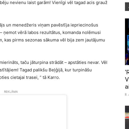
ribēju nevienu laist garām! Vienīgi vēl tagad acis grauž
ājs un menedžeris viņam pavēstīja iepriecinošus
 – ņemot vērā labos rezultātus, komanda nolēmusi
em, kas pirms sezonas sākuma vēl bija zem jautājumu
rināts, taču jāturpina strādāt – apstāties nevar. Vēl
tītājiem! Tagad palikšu Beļģijā, kur turpināšu
‘
ies cietajai trasei, ” tā Karro.
V
a
REKLĀMA
8.