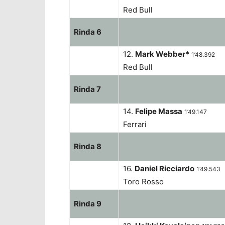
Red Bull
Rinda 6
12.
Mark Webber*
1’48.392
Red Bull
Rinda 7
14.
Felipe Massa
1’49.147
Ferrari
Rinda 8
16.
Daniel Ricciardo
1’49.543
Toro Rosso
Rinda 9