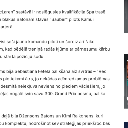
aren” sastāvā ir noslēgusies kvalifikācija Spa trasē
 un blakus Batonam stāvēs “Sauber” pilots Kamui
arjerā.
 visi seši jauno komandu piloti un šoreiz arī Niko
am, kad pēdējā treniņā radās kļūme ar pārnesumu kārbu
u starta pozīciju sodu.
gums bija Sebastiana Fetela palikšana aiz svītras – “Red
bijis pietiekami ātrs, jo nekādas acīmredzamas problēmas
ā desmitā neiekļuva neviens no pieciem vāciešiem, jo
dēļas nogalē svin savu 300. Grand Prix posmu, palika
ijas daļā bija Džensons Batons un Kimi Raikonens, kuri
riepu komplektu, nodrošinot sev stratēģijas priekšrocības