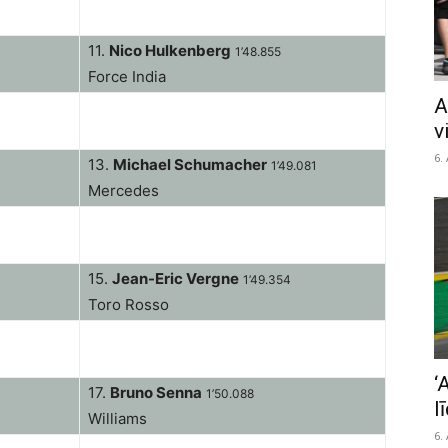
11.
Nico Hulkenberg
1’48.855
Force India
A
v
6.
13.
Michael Schumacher
1’49.081
Mercedes
15.
Jean-Eric Vergne
1’49.354
Toro Rosso
‘
17.
Bruno Senna
1’50.088
l
Williams
6.