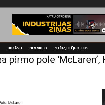
PODKĀSTI
F1LV VIDEO
F1 LĪDZJUTĒJU KLUBS
a pirmo pole ‘McLaren’, 
Kobajaši - otrais