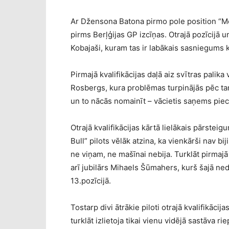
Ar Džensona Batona pirmo pole position “McL
pirms Berļģijas GP izcīņas. Otrajā pozīcijā
Kobajaši, kuram tas ir labākais sasniegums k
Pirmajā kvalifikācijas daļā aiz svītras palika
Rosbergs, kura problēmas turpinājās pēc t
un to nācās nomainīt – vācietis saņems piec
Otrajā kvalifikācijas kārtā lielākais pārstei
Bull” pilots vēlāk atzina, ka vienkārši nav 
ne viņam, ne mašīnai nebija. Turklāt pirmaj
arī jubilārs Mihaels Šūmahers, kurš šajā ne
13.pozīcijā.
Tostarp divi ātrākie piloti otrajā kvalifikāc
turklāt izlietoja tikai vienu vidējā sastāva 