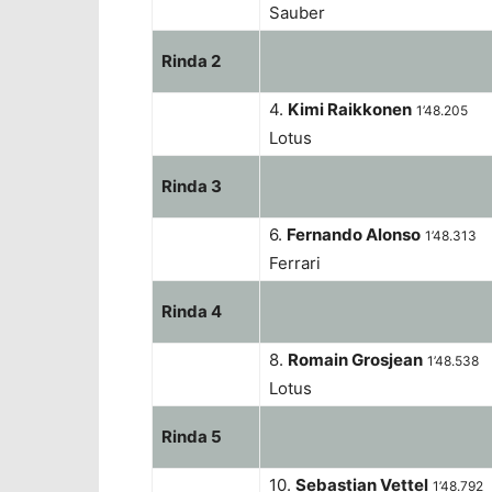
Sauber
Rinda 2
4.
Kimi Raikkonen
1’48.205
Lotus
Rinda 3
6.
Fernando Alonso
1’48.313
Ferrari
Rinda 4
8.
Romain Grosjean
1’48.538
Lotus
Rinda 5
10.
Sebastian Vettel
1’48.792