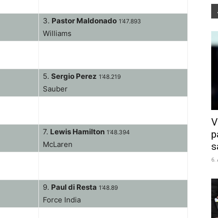
3.
Pastor Maldonado
1’47.893
Williams
5.
Sergio Perez
1’48.219
Sauber
V
7.
Lewis Hamilton
p
1’48.394
McLaren
s
6.
9.
Paul di Resta
1’48.89
Force India