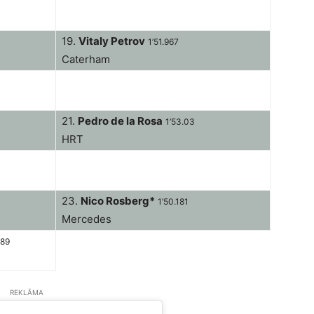
19.
Vitaly Petrov
1’51.967
Caterham
21.
Pedro de la Rosa
1’53.03
HRT
23.
Nico Rosberg*
1’50.181
Mercedes
989
REKLĀMA