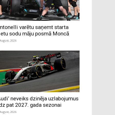
ntonelli varētu saņemt starta
ietu sodu māju posmā Moncā
 August, 2026
Audi’ neveiks dzinēja uzlabojumus
īdz pat 2027. gada sezonai
 August, 2026