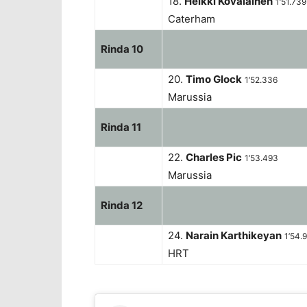
18.
Heikki Kovalainen
1’51.739
Caterham
Rinda 10
20.
Timo Glock
1’52.336
Marussia
Rinda 11
22.
Charles Pic
1’53.493
Marussia
Rinda 12
24.
Narain Karthikeyan
1’54.
HRT