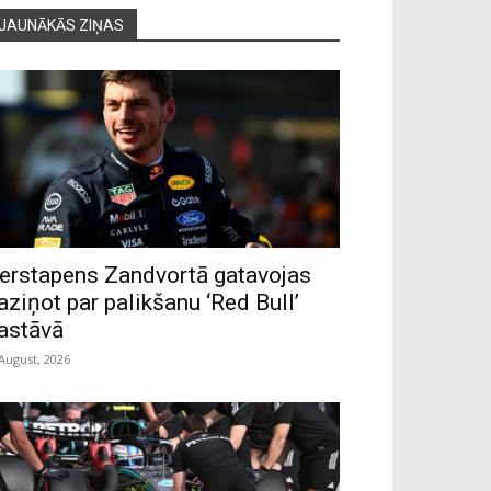
JAUNĀKĀS ZIŅAS
erstapens Zandvortā gatavojas
aziņot par palikšanu ‘Red Bull’
astāvā
 August, 2026