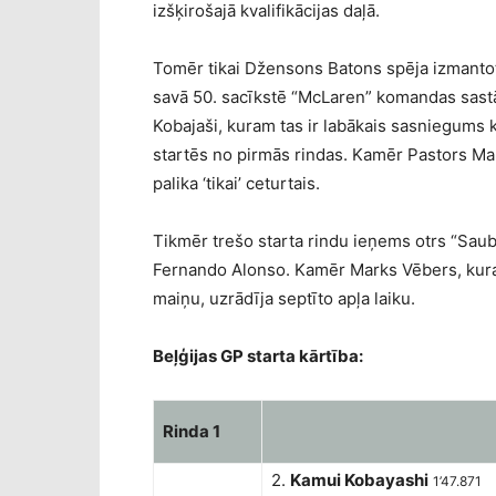
izšķirošajā kvalifikācijas daļā.
Tomēr tikai Džensons Batons spēja izmantot 
savā 50. sacīkstē “McLaren” komandas sastā
Kobajaši, kuram tas ir labākais sasniegums k
startēs no pirmās rindas. Kamēr Pastors Ma
palika ‘tikai’ ceturtais.
Tikmēr trešo starta rindu ieņems otrs “Saub
Fernando Alonso. Kamēr Marks Vēbers, kura
maiņu, uzrādīja septīto apļa laiku.
Beļģijas GP starta kārtība:
Rinda 1
2.
Kamui Kobayashi
1’47.871