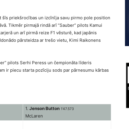
šīs priekšrocības un izcīnīja savu pirmo pole position
vā. Tikmēr pirmajā rindā arī “Sauber” pilots Kamui
arjerā un arī pirmā reize F1 vēsturē, kad japānis
ldonādo pārsteidza ar trešo vietu, Kimi Raikonens
er” pilots Serhi Peress un čempionāta līderis
m ir piecu starta pozīciju sods par pārnesumu kārbas
1.
Jenson Button
1’47.573
McLaren