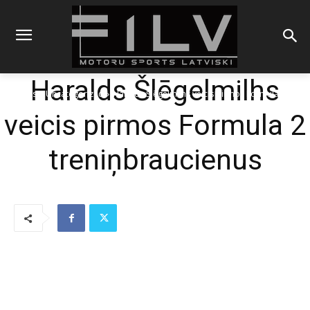
Haralds Šlēgelmilhs
Sākums
Uncategorized
Haralds Šlēgelmilhs veicis pirmos Formula 2
treniņbraucienus
veicis pirmos Formula 2
treniņbraucienus