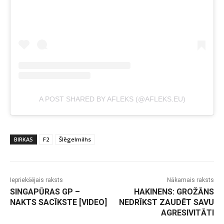
A POST SHARED BY AFLEKS (@AFLEKS.EU)
BIRKAS
F2
Šlēgelmilhs
Iepriekšējais raksts
Nākamais raksts
SINGAPŪRAS GP –
HAKINENS: GROŽĀNS
NAKTS SACĪKSTE [VIDEO]
NEDRĪKST ZAUDĒT SAVU
AGRESIVITĀTI