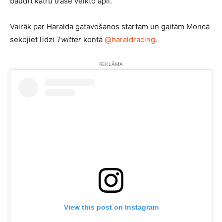
baudīt katru trasē veikto apli.”
Vairāk par Haralda gatavošanos startam un gaitām Moncā
sekojiet līdzi
Twitter
kontā
@haraldracing
.
REKLĀMA
View this post on Instagram