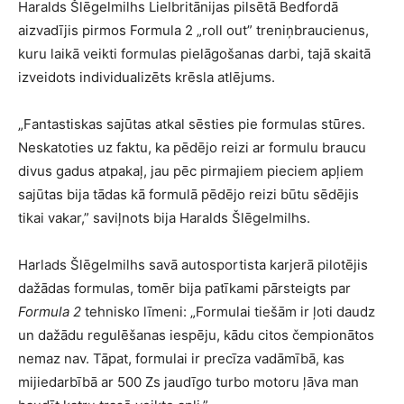
Haralds Šlēgelmilhs Lielbritānijas pilsētā Bedfordā
aizvadījis pirmos Formula 2 „roll out” treniņbraucienus,
kuru laikā veikti formulas pielāgošanas darbi, tajā skaitā
izveidots individualizēts krēsla atlējums.
„Fantastiskas sajūtas atkal sēsties pie formulas stūres.
Neskatoties uz faktu, ka pēdējo reizi ar formulu braucu
divus gadus atpakaļ, jau pēc pirmajiem pieciem apļiem
sajūtas bija tādas kā formulā pēdējo reizi būtu sēdējis
tikai vakar,” saviļnots bija Haralds Šlēgelmilhs.
Harlads Šlēgelmilhs savā autosportista karjerā pilotējis
dažādas formulas, tomēr bija patīkami pārsteigts par
Formula 2
tehnisko līmeni: „Formulai tiešām ir ļoti daudz
un dažādu regulēšanas iespēju, kādu citos čempionātos
nemaz nav. Tāpat, formulai ir precīza vadāmībā, kas
mijiedarbībā ar 500 Zs jaudīgo turbo motoru ļāva man