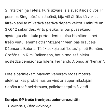
Šī rīta treniņā Fetels, kurš uzvarējis aizvadītajos divos F1
posmos Singapūrā un Japānā, bija vēl ātrāks kā vakar,
ātrāko apli ar mīkstākā sastāva riepām veicot 1 minūtē un
37.642 sekundēs. Ar to pietika, lai par pussekundi
apsteigtu citu titula pretendentu Luisu Hamiltonu, bet
trešo vietu ieņēma otrs “McLaren” vienības braucējs
Džensons Batons. Tālāk sekoja abi “Lotus” piloti Romēns
Grožāns un Kimi Raikonens, bet pirmo sešinieku
noslēdza čempionāta līderis Fernando Alonso ar “Ferrari”.
Fetela pāriniekam Markam Vēberam radās motora
elektronikas problēmas un viņš ar supermīkstajām
riepām trasē neizbrauca, paliekot septītajā vietā.
Korejas GP trešo treniņbraucienu rezultāti
13. oktobris, Dienvidkoreja