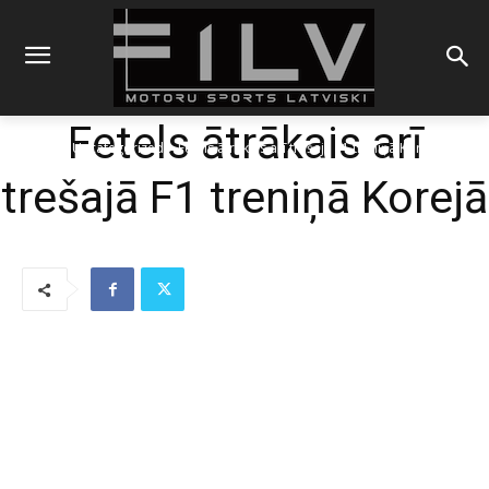
Fetels ātrākais arī
Sākums
Uncategorized
Fetels ātrākais arī trešajā F1 treniņā Korejā
trešajā F1 treniņā Korejā