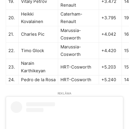
19.
Vitaly Petrov
+3.472
14
Renault
Heikki
Caterham-
20.
+3.795
19
Kovalainen
Renault
Marussia-
21.
Charles Pic
+4.042
16
Cosworth
Marussia-
22.
Timo Glock
+4.420
15
Cosworth
Narain
23.
HRT-Cosworth
+5.203
15
Karthikeyan
24.
Pedro de la Rosa
HRT-Cosworth
+5.240
14
REKLĀMA