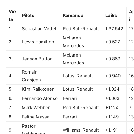
Vie
Ap
Pilots
Komanda
Laiks
ta
i
1.
Sebastian Vettel
Red Bull-Renault
1:37.642
17
McLaren-
2.
Lewis Hamilton
+0.527
12
Mercedes
McLaren-
3.
Jenson Button
+0.869
13
Mercedes
Romain
4.
Lotus-Renault
+0.940
16
Grosjean
5.
Kimi Raikkonen
Lotus-Renault
+1.024
18
6.
Fernando Alonso
Ferrari
+1.063
12
7.
Mark Webber
Red Bull-Renault
+1.124
7
8.
Felipe Massa
Ferrari
+1.149
13
Pastor
9.
Williams-Renault
+1.191
16
Maldonado