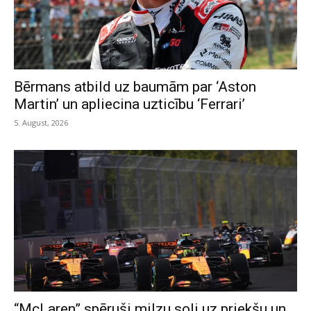
Bērmans atbild uz baumām par ‘Aston
Martin’ un apliecina uzticību ‘Ferrari’
5. August, 2026
“McLaren” spēruši milzu soli uz priekšu un