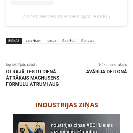
A POST SHARED BY AFLEKS (@AFLEKS.EU)
BIRKAS
caterham
Lotus
Red Bull
Renault
Iepriekšējais raksts
Nākamais raksts
OTRAJĀ TESTU DIENĀ
AVĀRIJA DEITONĀ
ĀTRĀKAIS MAGNUSENS;
FORMULU ĀTRUMI AUG
-
INDUSTRIJAS ZIŅAS