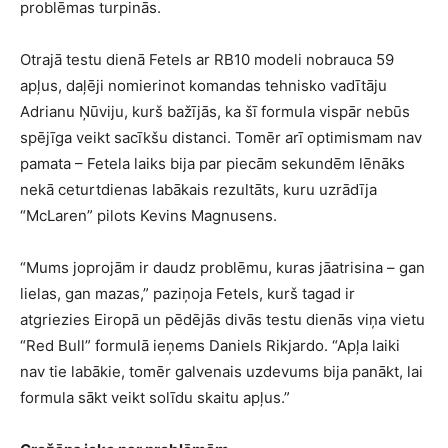
problēmas turpinās.
Otrajā testu dienā Fetels ar RB10 modeli nobrauca 59
apļus, daļēji nomierinot komandas tehnisko vadītāju
Adrianu Ņūviju, kurš bažījās, ka šī formula vispār nebūs
spējīga veikt sacīkšu distanci. Tomēr arī optimismam nav
pamata – Fetela laiks bija par piecām sekundēm lēnāks
nekā ceturtdienas labākais rezultāts, kuru uzrādīja
“McLaren” pilots Kevins Magnusens.
“Mums joprojām ir daudz problēmu, kuras jāatrisina – gan
lielas, gan mazas,” paziņoja Fetels, kurš tagad ir
atgriezies Eiropā un pēdējās divās testu dienās viņa vietu
“Red Bull” formulā ieņems Daniels Rikjardo. “Apļa laiki
nav tie labākie, tomēr galvenais uzdevums bija panākt, lai
formula sākt veikt solīdu skaitu apļus.”