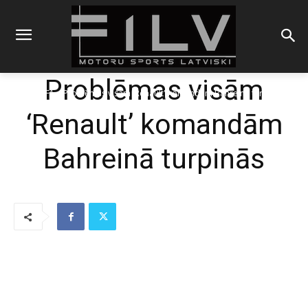
Problēmas visām
Sākums
F1
Problēmas visām 'Renault' komandām Bahreinā turpinās
‘Renault’ komandām
Bahreinā turpinās