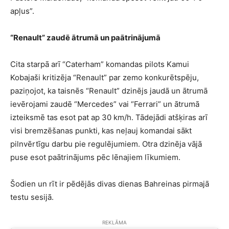
apļus”.
“Renault” zaudē ātrumā un paātrinājumā
Cita starpā arī “Caterham” komandas pilots Kamui
Kobajaši kritizēja “Renault” par zemo konkurētspēju,
paziņojot, ka taisnēs “Renault” dzinējs jaudā un ātrumā
ievērojami zaudē “Mercedes” vai “Ferrari” un ātrumā
izteiksmē tas esot pat ap 30 km/h. Tādejādi atšķiras arī
visi bremzēšanas punkti, kas neļauj komandai sākt
pilnvērtīgu darbu pie regulējumiem. Otra dzinēja vājā
puse esot paātrinājums pēc lēnajiem līkumiem.
Šodien un rīt ir pēdējās divas dienas Bahreinas pirmajā
testu sesijā.
REKLĀMA