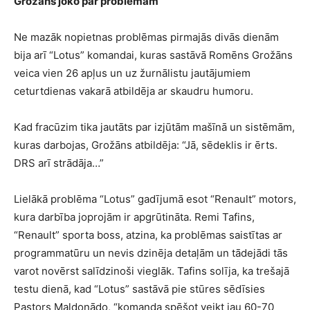
Grožāns joko par problēmām
Ne mazāk nopietnas problēmas pirmajās divās dienām
bija arī “Lotus” komandai, kuras sastāvā Romēns Grožāns
veica vien 26 apļus un uz žurnālistu jautājumiem
ceturtdienas vakarā atbildēja ar skaudru humoru.
Kad fracūzim tika jautāts par izjūtām mašīnā un sistēmām,
kuras darbojas, Grožāns atbildēja: “Jā, sēdeklis ir ērts.
DRS arī strādāja…”
Lielākā problēma “Lotus” gadījumā esot “Renault” motors,
kura darbība joprojām ir apgrūtināta. Remi Tafins,
“Renault” sporta boss, atzina, ka problēmas saistītas ar
programmatūru un nevis dzinēja detaļām un tādejādi tās
varot novērst salīdzinoši vieglāk. Tafins solīja, ka trešajā
testu dienā, kad “Lotus” sastāvā pie stūres sēdīsies
Pastors Maldonādo, “komanda spēšot veikt jau 60-70