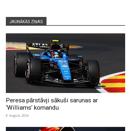
JAUNĀKĀS ZIŅAS
Peresa pārstāvji sākuši sarunas ar
‘Williams’ komandu
8. August, 2026