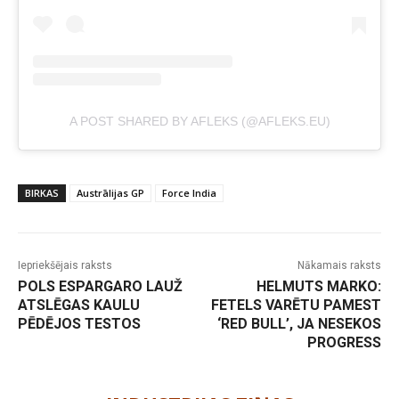
A POST SHARED BY AFLEKS (@AFLEKS.EU)
BIRKAS
Austrālijas GP
Force India
Iepriekšējais raksts
Nākamais raksts
POLS ESPARGARO LAUŽ
HELMUTS MARKO:
ATSLĒGAS KAULU
FETELS VARĒTU PAMEST
PĒDĒJOS TESTOS
‘RED BULL’, JA NESEKOS
PROGRESS
-