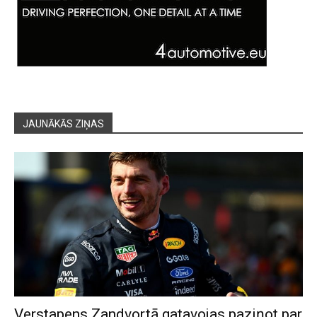
JAUNĀKĀS ZIŅAS
Verstapens Zandvortā gatavojas paziņot par