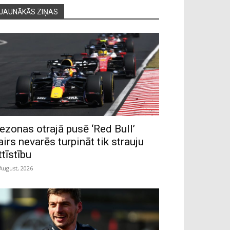
JAUNĀKĀS ZIŅAS
ezonas otrajā pusē ‘Red Bull’
airs nevarēs turpināt tik strauju
ttīstību
 August, 2026