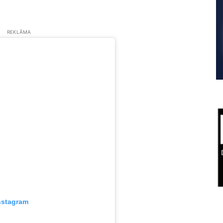
REKLĀMA
nstagram