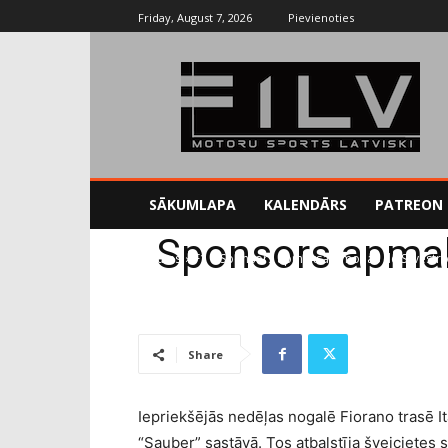
Friday, August 7, 2026
Pievienoties
SĀKUMLAPA
KALENDĀRS
PATREON
Sponsors apmak
Sākums
F1
Sponsors apmaksā Simonas de Silvestro 
Share
Iepriekšējās nedēļas nogalē Fiorano trasē Itā
“Sauber” sastāvā. Tos atbalstīja šveicietes 