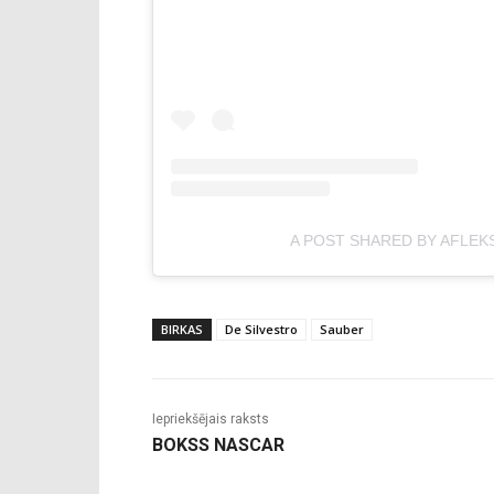
A POST SHARED BY AFLEK
BIRKAS
De Silvestro
Sauber
Iepriekšējais raksts
BOKSS NASCAR
-