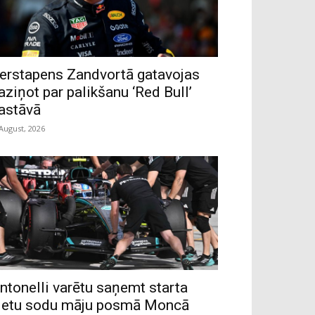
erstapens Zandvortā gatavojas
aziņot par palikšanu ‘Red Bull’
astāvā
 August, 2026
ntonelli varētu saņemt starta
ietu sodu māju posmā Moncā