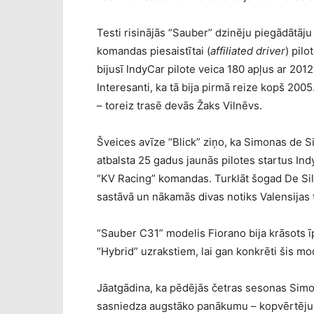
Testi risinājās “Sauber” dzinēju piegādātāju 
komandas piesaistītai (
affiliated driver
) pil
bijusī IndyCar pilote veica 180 apļus ar 2012
Interesanti, ka tā bija pirmā reize kopš 200
– toreiz trasē devās Žaks Vilnēvs.
Šveices avīze “Blick” ziņo, ka Simonas de Si
atbalsta 25 gadus jaunās pilotes startus In
“KV Racing” komandas. Turklāt šogad De Sil
sastāvā un nākamās divas notiks Valensijas 
“Sauber C31” modelis Fiorano bija krāsots īp
“
Hybrid
” uzrakstiem, lai gan konkrēti šis m
Jāatgādina, ka pēdējās četras sesonas Simo
sasniedza augstāko panākumu – kopvērtējumā