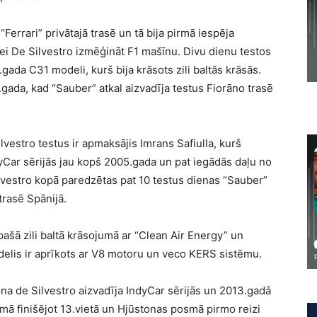
“Ferrari” privātajā trasē un tā bija pirmā iespēja
otei De Silvestro izmēģināt F1 mašīnu. Divu dienu testos
.gada C31 modeli, kurš bija krāsots zili baltās krāsās.
5.gada, kad “Sauber” atkal aizvadīja testus Fiorāno trasē
lvestro testus ir apmaksājis Imrans Safiulla, kurš
dyCar sērijās jau kopš 2005.gada un pat iegādās daļu no
vestro kopā paredzētas pat 10 testus dienas “Sauber”
trasē Spānijā.
ašā zili baltā krāsojumā ar “
Clean Air Energy
” un
odelis ir aprīkots ar V8 motoru un veco KERS sistēmu.
na de Silvestro aizvadīja IndyCar sērijās un 2013.gadā
 finišējot 13.vietā un Hjūstonas posmā pirmo reizi