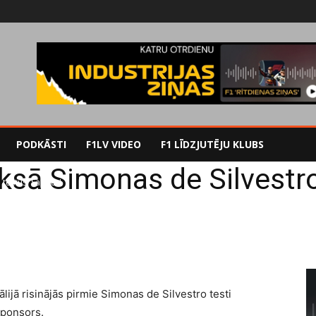
PODKĀSTI
F1LV VIDEO
F1 LĪDZJUTĒJU KLUBS
sā Simonas de Silvestro 
testus 'Sauber'
lijā risinājās pirmie Simonas de Silvestro testi
sponsors.