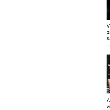
V
p
s
6.
A
v