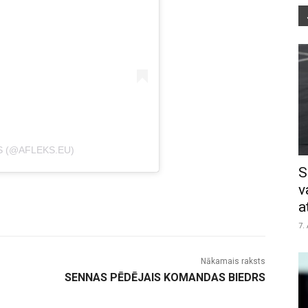
S (@AFLEKS.EU)
S
v
a
7.
Nākamais raksts
SENNAS PĒDĒJAIS KOMANDAS BIEDRS