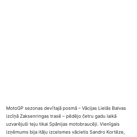
MotoGP sezonas devītajā posmā – Vācijas Lielās Balvas
izcīņā Zaksenringas trasē – pēdējo četru gadu laikā
uzvarējuši teju tikai Spānijas motobraucēji. Vienīgais
izņēmums bija itāļu izcelsmes vācietis Sandro Kortēze,