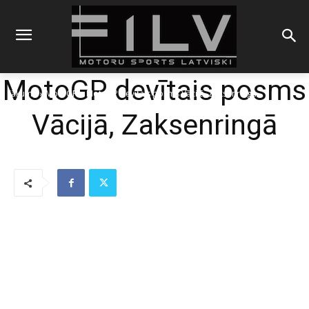
MotoGP devītais posms
Sākums
MotoGP
MotoGP devītais posms Vācijā, Zaksenringā
Vācijā, Zaksenringā