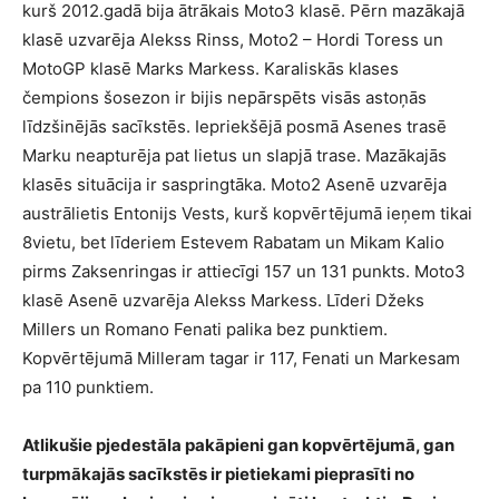
kurš 2012.gadā bija ātrākais Moto3 klasē. Pērn mazākajā
klasē uzvarēja Alekss Rinss, Moto2 – Hordi Toress un
MotoGP klasē Marks Markess. Karaliskās klases
čempions šosezon ir bijis nepārspēts visās astoņās
līdzšinējās sacīkstēs. Iepriekšējā posmā Asenes trasē
Marku neapturēja pat lietus un slapjā trase. Mazākajās
klasēs situācija ir saspringtāka. Moto2 Asenē uzvarēja
austrālietis Entonijs Vests, kurš kopvērtējumā ieņem tikai
8vietu, bet līderiem Estevem Rabatam un Mikam Kalio
pirms Zaksenringas ir attiecīgi 157 un 131 punkts. Moto3
klasē Asenē uzvarēja Alekss Markess. Līderi Džeks
Millers un Romano Fenati palika bez punktiem.
Kopvērtējumā Milleram tagar ir 117, Fenati un Markesam
pa 110 punktiem.
Atlikušie pjedestāla pakāpieni gan kopvērtējumā, gan
turpmākajās sacīkstēs ir pietiekami pieprasīti no