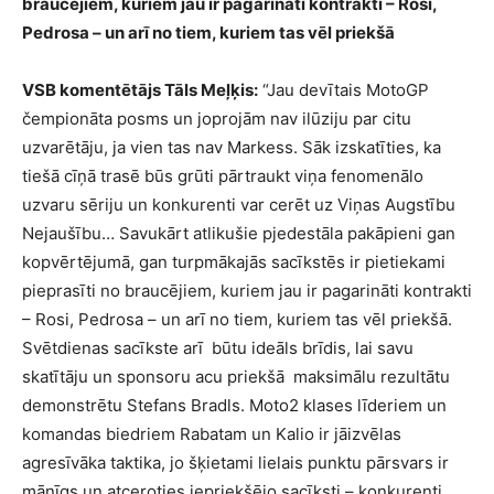
braucējiem, kuriem jau ir pagarināti kontrakti – Rosi,
Pedrosa – un arī no tiem, kuriem tas vēl priekšā
VSB komentētājs Tāls Meļķis:
“Jau devītais MotoGP
čempionāta posms un joprojām nav ilūziju par citu
uzvarētāju, ja vien tas nav Markess. Sāk izskatīties, ka
tiešā cīņā trasē būs grūti pārtraukt viņa fenomenālo
uzvaru sēriju un konkurenti var cerēt uz Viņas Augstību
Nejaušību… Savukārt atlikušie pjedestāla pakāpieni gan
kopvērtējumā, gan turpmākajās sacīkstēs ir pietiekami
pieprasīti no braucējiem, kuriem jau ir pagarināti kontrakti
– Rosi, Pedrosa – un arī no tiem, kuriem tas vēl priekšā.
Svētdienas sacīkste arī būtu ideāls brīdis, lai savu
skatītāju un sponsoru acu priekšā maksimālu rezultātu
demonstrētu Stefans Bradls. Moto2 klases līderiem un
komandas biedriem Rabatam un Kalio ir jāizvēlas
agresīvāka taktika, jo šķietami lielais punktu pārsvars ir
mānīgs un atceroties iepriekšējo sacīksti – konkurenti