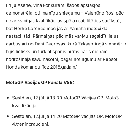
līniju Asenē, viņa konkurenti šādos apstākļos
demonstrēja ļoti mainīgu sniegumu – Valentīno Rosi pēc
neveiksmīgas kvalifikācijas spēja reabilitēties sacīkstē,
bet Horhe Lorenco mocījās ar Yamaha motocikla
nestabilitāti. Pārmaiņas pēc mēs varētu sagaidīt lielus
darbus arī no Dani Pedrosas, kurš Zaksenringā vienmēr ir
bijis lielisks un turklāt spānis pirms pāris dienām
nodrošināja savu nākotni, pagarinot līgumu ar Repsol
Honda komandu līdz 2016.gadam.”
MotoGP Vācijas GP kanālā VSB:
Sestdien, 12.jūlijā 13:30 MotoGP Vācijas GP. Moto3
kvalifikācija.
Sestdien, 12.jūlijā 14:20 MotoGP Vācijas GP. MotoGP
4.treniņbraucieni.