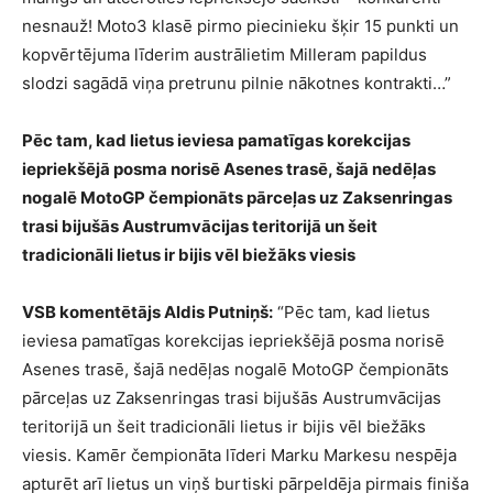
nesnauž! Moto3 klasē pirmo piecinieku šķir 15 punkti un
kopvērtējuma līderim austrālietim Milleram papildus
slodzi sagādā viņa pretrunu pilnie nākotnes kontrakti…”
Pēc tam, kad lietus ieviesa pamatīgas korekcijas
iepriekšējā posma norisē Asenes trasē, šajā nedēļas
nogalē MotoGP čempionāts pārceļas uz Zaksenringas
trasi bijušās Austrumvācijas teritorijā un šeit
tradicionāli lietus ir bijis vēl biežāks viesis
VSB komentētājs Aldis Putniņš:
“Pēc tam, kad lietus
ieviesa pamatīgas korekcijas iepriekšējā posma norisē
Asenes trasē, šajā nedēļas nogalē MotoGP čempionāts
pārceļas uz Zaksenringas trasi bijušās Austrumvācijas
teritorijā un šeit tradicionāli lietus ir bijis vēl biežāks
viesis. Kamēr čempionāta līderi Marku Markesu nespēja
apturēt arī lietus un viņš burtiski pārpeldēja pirmais finiša