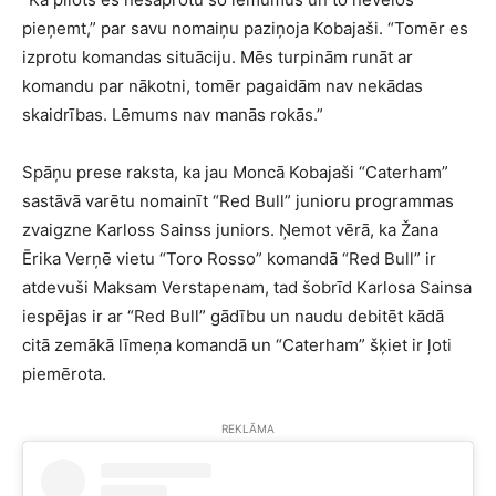
pieņemt,” par savu nomaiņu paziņoja Kobajaši. “Tomēr es
izprotu komandas situāciju. Mēs turpinām runāt ar
komandu par nākotni, tomēr pagaidām nav nekādas
skaidrības. Lēmums nav manās rokās.”
Spāņu prese raksta, ka jau Moncā Kobajaši “Caterham”
sastāvā varētu nomainīt “Red Bull” junioru programmas
zvaigzne Karloss Sainss juniors. Ņemot vērā, ka Žana
Ērika Verņē vietu “Toro Rosso” komandā “Red Bull” ir
atdevuši Maksam Verstapenam, tad šobrīd Karlosa Sainsa
iespējas ir ar “Red Bull” gādību un naudu debitēt kādā
citā zemākā līmeņa komandā un “Caterham” šķiet ir ļoti
piemērota.
REKLĀMA