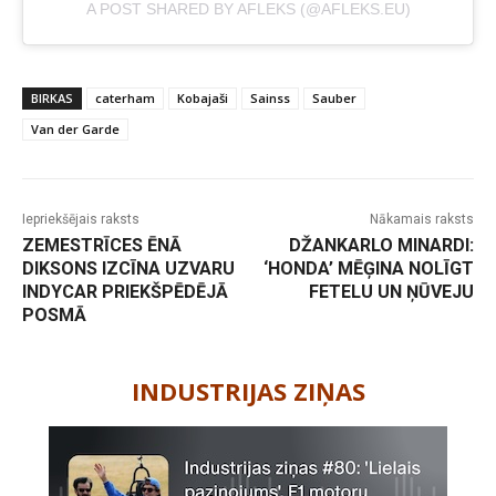
A POST SHARED BY AFLEKS (@AFLEKS.EU)
BIRKAS
caterham
Kobajaši
Sainss
Sauber
Van der Garde
Iepriekšējais raksts
Nākamais raksts
ZEMESTRĪCES ĒNĀ
DŽANKARLO MINARDI:
DIKSONS IZCĪNA UZVARU
‘HONDA’ MĒĢINA NOLĪGT
INDYCAR PRIEKŠPĒDĒJĀ
FETELU UN ŅŪVEJU
POSMĀ
-
INDUSTRIJAS ZIŅAS