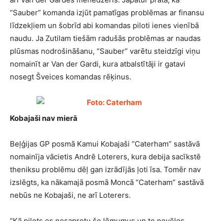
“Sauber” komanda izjūt pamatīgas problēmas ar finansu
līdzekļiem un šobrīd abi komandas piloti ienes vienībā
naudu. Ja Zutilam tiešām radušās problēmas ar naudas
plūsmas nodrošināšanu, “Sauber” varētu steidzīgi viņu
nomainīt ar Van der Gardi, kura atbalstītāji ir gatavi
nosegt Šveices komandas rēķinus.
Kobajaši nav mierā
Beļģijas GP posmā Kamui Kobajaši “Caterham” sastāvā
nomainīja vācietis Andrē Loterers, kura debija sacīkstē
theniksu problēmu dēļ gan izrādījās ļoti īsa. Tomēr nav
izslēgts, ka nākamajā posmā Moncā “Caterham” sastāvā
nebūs ne Kobajaši, ne arī Loterers.
“Kā pilots es nesaprotu šo lēmumus un to nevēlos