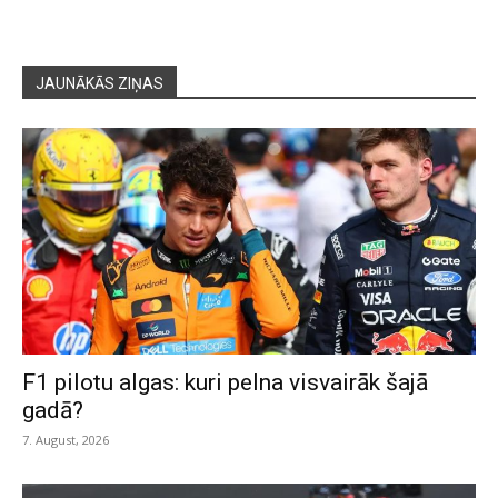
JAUNĀKĀS ZIŅAS
F1 pilotu algas: kuri pelna visvairāk šajā
gadā?
7. August, 2026