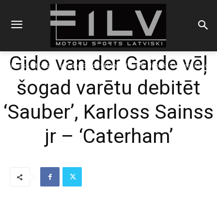
Gido van der Garde vēļ
Sākums
F1
Gido van der Garde vēļ šogad varētu debitēt 'Sauber', Karloss
Sainss jr...
šogad varētu debitēt
‘Sauber’, Karloss Sainss
jr – ‘Caterham’