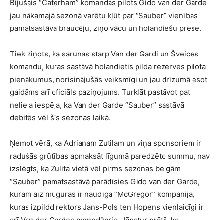
Bijušais “Caterham” komandas pilots Gido van der Garde
jau nākamajā sezonā varētu kļūt par “Sauber” vienības
pamatsastāva braucēju, ziņo vācu un holandiešu prese.
Tiek ziņots, ka sarunas starp Van der Gardi un Šveices
komandu, kuras sastāvā holandietis pilda rezerves pilota
pienākumus, norisinājušās veiksmīgi un jau drīzumā esot
gaidāms arī oficiāls paziņojums. Turklāt pastāvot pat
neliela iespēja, ka Van der Garde “Sauber” sastāvā
debitēs vēl šīs sezonas laikā.
Ņemot vērā, ka Adrianam Zutilam un viņa sponsoriem ir
radušās grūtības apmaksāt līgumā paredzēto summu, nav
izslēgts, ka Zulita vietā vēl pirms sezonas beigām
“Sauber” pamatsastāvā parādīsies Gido van der Garde,
kuram aiz muguras ir naudīgā “McGregor” kompānija,
kuras izpilddirektors Jans-Pols ten Hopens vienlaicīgi ir
arī Van der Gardes menedžeris. Jāpatur prātā, ka