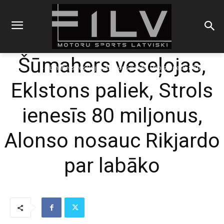
Šūmahers veseļojas,
Sākums
F1
Šūmahers veseļojas, Eklstons paliek, Strols ienesīs 80 miljonus,
Alonso nosauc Rikjardo par...
Eklstons paliek, Strols
ienesīs 80 miljonus,
Alonso nosauc Rikjardo
par labāko