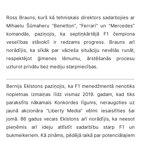
Ross Brauns, kurš kā tehniskais direktors sadarbojies ar
Mihaelu Šūmaheru “Benetton”, “Ferrari” un “Mercedes”
komandās, paziņojis, ka septiņkārtējā F1 čempiona
veselības stāvoklī ir redzams progress. Brauns arī
norādījis, ka sīkāk par vācieša situāciju nevēlās runāt,
respektējot ģimenes lēmumu, ārstēšanās procesu
uzturot privātu bez mediju starpniecības.
Bernijs Eklstons paziņojis, ka F1 menedžmentā nenotiks
nopietnas izmaiņas līdz vismaz 2019. gadam, kad tiks
parakstīts nākamais Konkordes līgums, neraugoties uz
jaunā akcionāra “Liberty Media” vēlmi iesaistīties šai
jomā. 86 gadus vecais Eklstons arī norādījis, ka neesot
pieņēmis arī ideju attīstīt sadarbību starp F1 un
bukmeikeriem. Kā zināms, pēdējā laikā par potenciālajiem