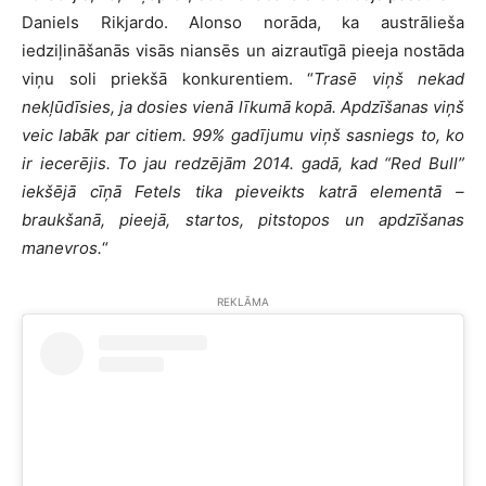
Daniels Rikjardo. Alonso norāda, ka austrālieša
iedziļināšanās visās niansēs un aizrautīgā pieeja nostāda
viņu soli priekšā konkurentiem. “
Trasē viņš nekad
nekļūdīsies, ja dosies vienā līkumā kopā. Apdzīšanas viņš
veic labāk par citiem. 99% gadījumu viņš sasniegs to, ko
ir iecerējis. To jau redzējām 2014. gadā, kad “Red Bull”
iekšējā cīņā Fetels tika pieveikts katrā elementā –
braukšanā, pieejā, startos, pitstopos un apdzīšanas
manevros.
“
REKLĀMA