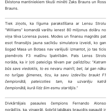
Eklstona mantiniekiem tikuši minēti Zaks Brauns un Ross
Brauns.
Tiek ziņots, ka līguma parakstīšana ar Lensu Strolu
“Williams” komandā varētu ienest 80 miljonus dolāru no
viņa tēva Lorensa puses. Modes un finansu magnāts pat
esot finansējis jauna sacīkšu simulatora izveidi, ko gan
šogad Masa un Botass nav varējuši izmantot, jo tas ticis
piemērots F3 mašīnu īpatnībām. Pats Lenss Strols
norāda, ka ir ļoti pateicīgs tēvam par palīdzību: “
Katram
būs savs viedoklis, to es nevaru mainīt, bet, lai gan nāku
no turīgas ģimenes, ticu, ka savu izdevību braukt F1
čempionātā, pateicoties tam, ka uzvarēju katrā
čempionātā, kurā līdz šim esmu startējis.
“
Divkārtējais pasaules čempions Fernando Alonso
norādījis, ka, viņaprāt, šobrīd labākais braucējs pasaulē ir