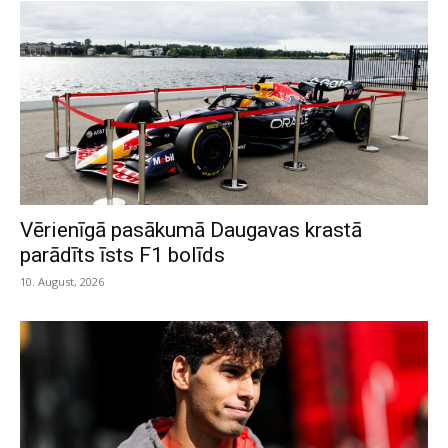
Vērienīgā pasākumā Daugavas krastā
parādīts īsts F1 bolīds
10. August, 2026