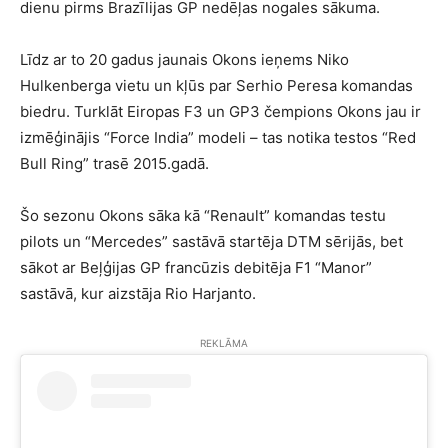
dienu pirms Brazīlijas GP nedēļas nogales sākuma.
Līdz ar to 20 gadus jaunais Okons ieņems Niko
Hulkenberga vietu un kļūs par Serhio Peresa komandas
biedru. Turklāt Eiropas F3 un GP3 čempions Okons jau ir
izmēģinājis “Force India” modeli – tas notika testos “Red
Bull Ring” trasē 2015.gadā.
Šo sezonu Okons sāka kā “Renault” komandas testu
pilots un “Mercedes” sastāvā startēja DTM sērijās, bet
sākot ar Beļģijas GP francūzis debitēja F1 “Manor”
sastāvā, kur aizstāja Rio Harjanto.
REKLĀMA