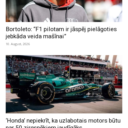
Bortoleto: “F1 pilotam ir jāspēj pielāgoties
jebkāda veida mašīnai”
10. August, 2026
‘Honda’ nepiekrīt, ka uzlabotais motors būtu
par 50 zirgspēkiem jaudīgāks