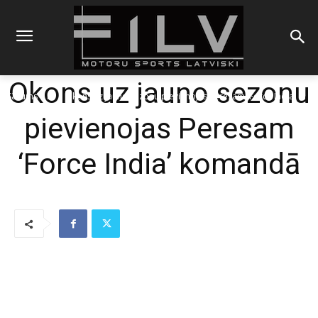
Okons uz jauno sezonu
Sākums
F1
Okons uz jauno sezonu pievienojas Peresam 'Force India'
komandā
pievienojas Peresam
‘Force India’ komandā