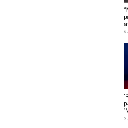
“
p
a
5.
‘
p
‘
5.