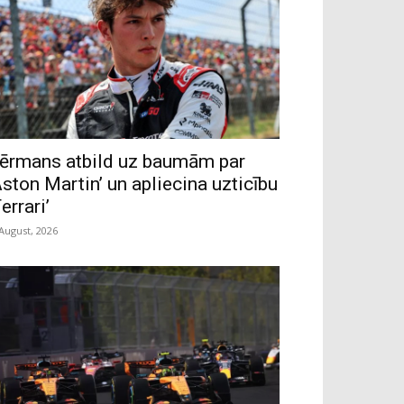
ērmans atbild uz baumām par
Aston Martin’ un apliecina uzticību
Ferrari’
 August, 2026