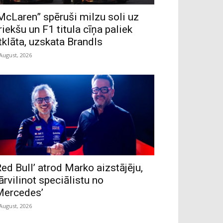
McLaren” spēruši milzu soli uz
riekšu un F1 titula cīņa paliek
tklāta, uzskata Brandls
 August, 2026
Red Bull’ atrod Marko aizstājēju,
ārvilinot speciālistu no
Mercedes’
 August, 2026