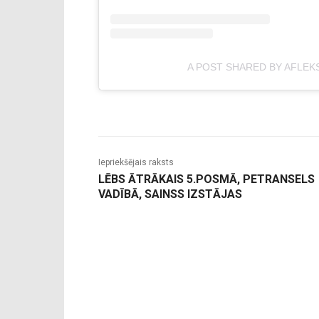
A POST SHARED BY AFLEK
Iepriekšējais raksts
LĒBS ĀTRĀKAIS 5.POSMĀ, PETRANSELS
VADĪBĀ, SAINSS IZSTĀJAS
-