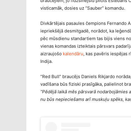
braucējiem, jo līdzšinējsid pilots Estebans 
visticamāk, dosies uz “Sauber” komandu.
Divkārtējais pasaules čempions Fernando Al
iepriekšējā desmitgadē, norādot, ka leģendā
pēc mūsdienu standartiem tas bijis viens no
vienas komandas izteiktais pārsvars padarī
aizraujošo
kalendāru
, kas pavēris iespējas 
Indija.
“Red Bull” braucējs Daniels Rikjardo norāda, 
vadīšana būs fiziski prasīgāka, palielinot br
“Pēdējā laikā mēs pārsvarā nodarbojāmies ar
nu būs nepieciešams arī muskuļu spēks, ka