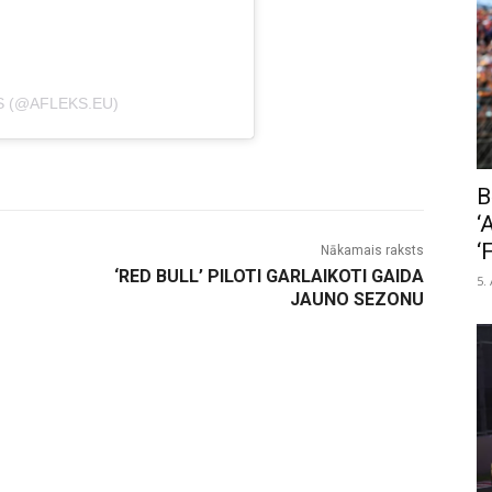
S (@AFLEKS.EU)
B
‘
‘
Nākamais raksts
‘RED BULL’ PILOTI GARLAIKOTI GAIDA
5.
JAUNO SEZONU