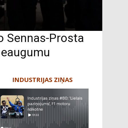
ko Sennas-Prosta
 pieaugumu
INDUSTRIJAS ZIŅAS