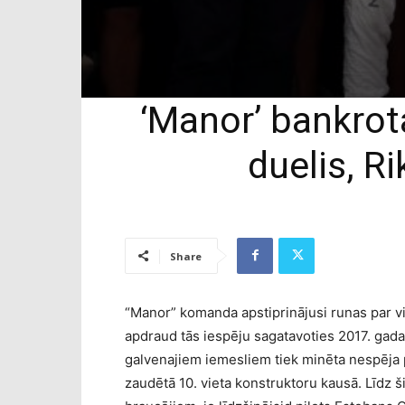
‘Manor’ bankrot
duelis, R
Share
“Manor” komanda apstiprinājusi runas par v
apdraud tās iespēju sagatavoties 2017. gada
galvenajiem iemesliem tiek minēta nespēja p
zaudētā 10. vieta konstruktoru kausā. Līdz 