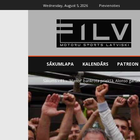
Wednesday, August 5, 2026
Pievienoties
SĀKUMLAPA
KALENDĀRS
PATREON
Sākums
F1
'Manor' bankrota priekšā, Alonso garla