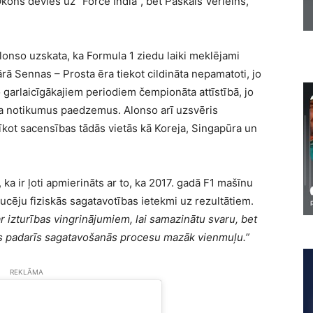
Okons devies uz “Force India”, bet Paskāls Verleins,
onso uzskata, ka Formula 1 ziedu laiki meklējami
rā Sennas – Prosta ēra tiekot cildināta nepamatoti, jo
 garlaicīgākajiem periodiem čempionāta attīstībā, jo
ja notikumus paedzemus. Alonso arī uzsvēris
rīkot sacensības tādās vietās kā Koreja, Singapūra un
ka ir ļoti apmierināts ar to, ka 2017. gadā F1 mašīnu
aucēju fiziskās sagatavotības ietekmi uz rezultātiem.
 izturības vingrinājumiem, lai samazinātu svaru, bet
s padarīs sagatavošanās procesu mazāk vienmuļu.”
REKLĀMA