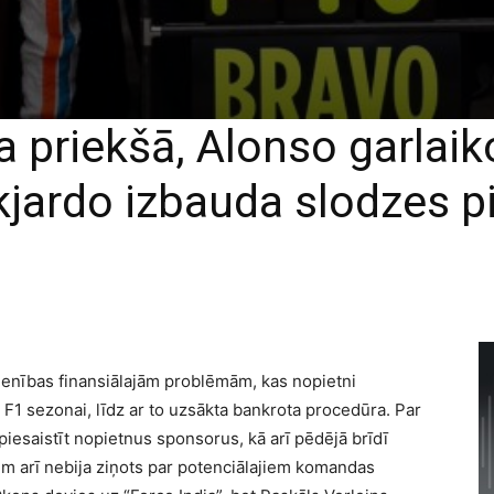
a priekšā, Alonso garlai
ikjardo izbauda slodzes
ienības finansiālajām problēmām, kas nopietni
 F1 sezonai, līdz ar to uzsākta bankrota procedūra. Par
iesaistīt nopietnus sponsorus, kā arī pēdējā brīdī
šim arī nebija ziņots par potenciālajiem komandas