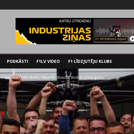
PODKĀSTI
F1LV VIDEO
F1 LĪDZJUTĒJU KLUBS
iko Sennas-Prosta duelis, Rikjardo izbauda slodzes pieaugumu