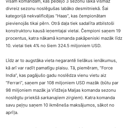
visām komandām, kas pēdējo 3 sezonu laikā vismaz
divreiz sezonu noslēgušas labāko desmitniekā. Šai
kategorijā nekvalificējas “Haas”, kas čempionātam
pievienojās tikai pērn. Otrā daļa tiek sadalīta atbilstoši
konstruktoru kausā ieņemtajai vietai. Čempioni saņem 19
procentus, katra nākamā komanda pakāpeniski mazāk līdz
10. vietai tiek 4% no šiem 324.5 miljoniem USD.
Līdz ar to augstāka vieta negarantē lielākus ienākumus,
kā arī var radīt pamatīgu plaisu. Tā, piemēram, “Force
India”, kas pagājušo gadu noslēdza vienu vietu aiz
“Ferrari”, saņem par 108 miljoniem USD mazāk (būtu par
98 miljoniem mazāk ja Vīdžeja Maljas komanda sezonu
noslēgtu priekšā
sarkanajiem zirgiem
). Katra komanda
savu peļņu saņem 10 ikmēneša maksājumos, sākot no
aprīļa.