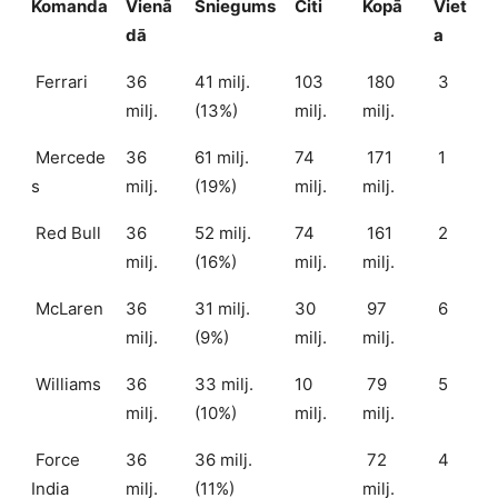
Komanda
Vienā
Sniegums
Citi
Kopā
Viet
dā
a
Ferrari
36
41 milj.
103
180
3
milj.
(13%)
milj.
milj.
Mercede
36
61 milj.
74
171
1
s
milj.
(19%)
milj.
milj.
Red Bull
36
52 milj.
74
161
2
milj.
(16%)
milj.
milj.
McLaren
36
31 milj.
30
97
6
milj.
(9%)
milj.
milj.
Williams
36
33 milj.
10
79
5
milj.
(10%)
milj.
milj.
Force
36
36 milj.
72
4
India
milj.
(11%)
milj.