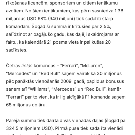
rīkošanas licencēm, sponsoriem un citiem ienākumu
avotiem. No šiem ienākumiem, kas pērn sasniedza 1.38
miljardus USD 68% (940 miljoni) tiek sadalīti starp
komandām. Šogad šī summa ir kritusies par 2.5%,
salīdzinot ar pagājušo gadu, kas daļēji skaidrojams ar
faktu, ka kalendārā 21 posma vieta ir palikušas 20
sacīkstes.
Četras
lielās
komandas – “Ferrari”, “McLaren”,
“Mercedes” un “Red Bull” saņem vairāk kā 30 miljonus
pēc panāktās vienošanās 2009. gadā, papildus bonusus
saņem arī “Williams”, “Mercedes” un “Red Bull”, kamēr
“Ferrari” par to vien, ka ir ilglaicīgākā F1 komanda saņem
68 miljonus dolāru.
Pārējā summa tiek dalīta divās vienādās daļās (šogad pa
324.5 miljoniem USD). Pirmā puse tiek sadalīta vienādi