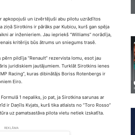
 apkopojuši un izvērtējuši abu pilotu uzrādītos
a ziņā Sirotkins ir pārāks par Kubicu, kurš gan spēja
ikni ar inženieriem. Jau iepriekš “Williams” norādīja,
enais kritērijs būs ātrums un sniegums trasē.
 pērn pildīja “Renault” rezervista lomu, esot jau
pāris juridiskiem jautājumiem. Turklāt Sirotkins ienes
MP Racing”, kuras dibinātājs Boriss Rotenbergs ir
oniem Eiro.
Formulā 1 nepaliks, jo pat, ja Sirotkina sarunas ar
īd ir Daņīls Kvjats, kurš tika atlaists no “Toro Rosso”
ra uz pamatsastāva pilota vietu netiek izskatīta.
REKLĀMA