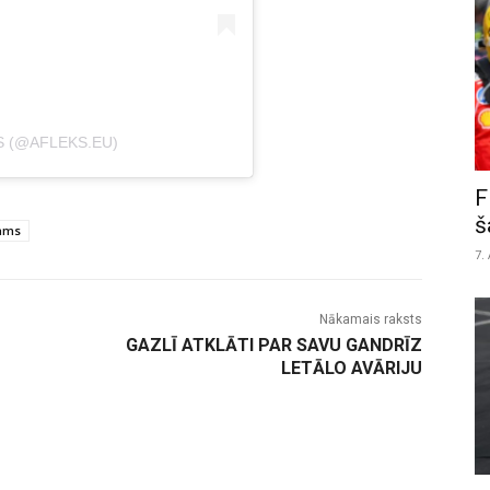
S (@AFLEKS.EU)
F
š
iams
7.
Nākamais raksts
GAZLĪ ATKLĀTI PAR SAVU GANDRĪZ
LETĀLO AVĀRIJU