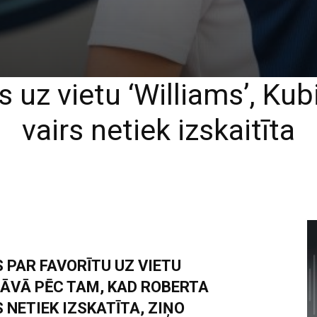
ts uz vietu ‘Williams’, Ku
vairs netiek izskaitīta
S PAR FAVORĪTU UZ VIETU
ĀVĀ PĒC TAM, KAD ROBERTA
NETIEK IZSKATĪTA, ZIŅO