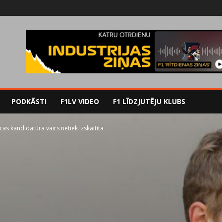
PODKĀSTI
F1LV VIDEO
F1 LĪDZJUTĒJU KLUBS
icas kandidatūra vairs netiek izskaitīta