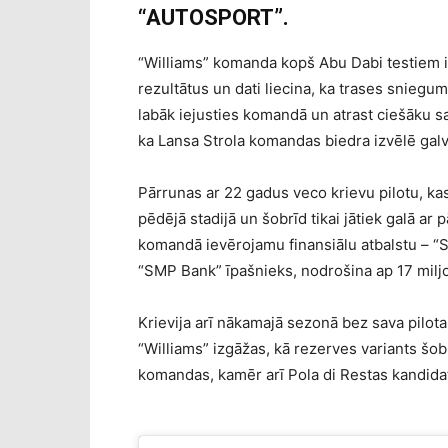
“AUTOSPORT”.
“Williams” komanda kopš Abu Dabi testiem ir
rezultātus un dati liecina, ka trases sniegum
labāk iejusties komandā un atrast ciešāku sa
ka Lansa Strola komandas biedra izvēlē galv
Pārrunas ar 22 gadus veco krievu pilotu, kas
pēdējā stadijā un šobrīd tikai jātiek galā ar 
komandā ievērojamu finansiālu atbalstu – “S
“SMP Bank” īpašnieks, nodrošina ap 17 milj
Krievija arī nākamajā sezonā bez sava pilota 
“Williams” izgāžas, kā rezerves variants šobr
komandas, kamēr arī Pola di Restas kandidatū