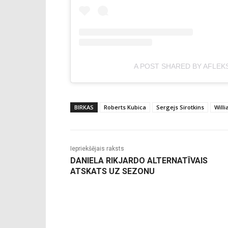
A POST SHARED BY AFLEK
BIRKAS
Roberts Kubica
Sergejs Sirotkins
Will
Iepriekšējais raksts
DANIELA RIKJARDO ALTERNATĪVAIS
ATSKATS UZ SEZONU
-