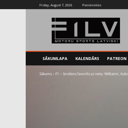
Friday, August 7, 2026
Pievienoties
SĀKUMLAPA
KALENDĀRS
PATREON
Sākums
F1
Sirotkins favorīts uz vietu 'Williams', Kub