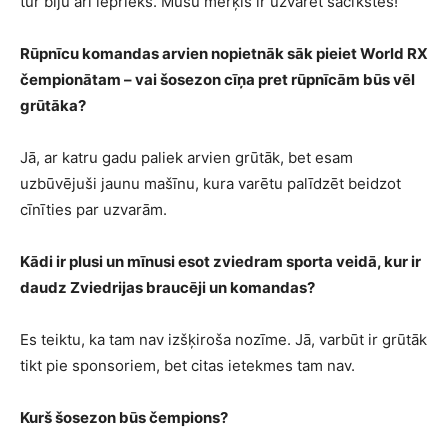
tur biju arī iepriekš. Mūsu mērķis ir uzvarēt sacīkstes!
Rūpnīcu komandas arvien nopietnāk sāk pieiet World RX
čempionātam – vai šosezon cīņa pret rūpnīcām būs vēl
grūtāka?
Jā, ar katru gadu paliek arvien grūtāk, bet esam
uzbūvējuši jaunu mašīnu, kura varētu palīdzēt beidzot
cīnīties par uzvarām.
Kādi ir plusi un mīnusi esot zviedram sporta veidā, kur ir
daudz Zviedrijas braucēji un komandas?
Es teiktu, ka tam nav izšķiroša nozīme. Jā, varbūt ir grūtāk
tikt pie sponsoriem, bet citas ietekmes tam nav.
Kurš šosezon būs čempions?