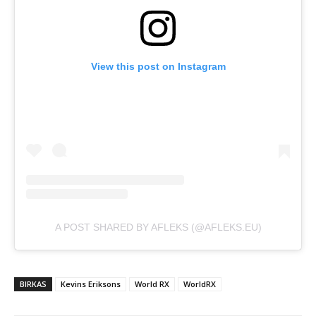
View this post on Instagram
A POST SHARED BY AFLEKS (@AFLEKS.EU)
BIRKAS
Kevins Eriksons
World RX
WorldRX