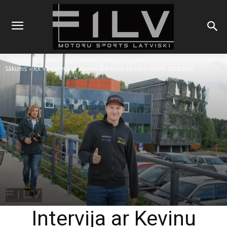
Sākums
RX
Intervija ar Kevinu Ēriksonu: Es ceru vinnēt sacīkstes
Intervija ar Kevinu