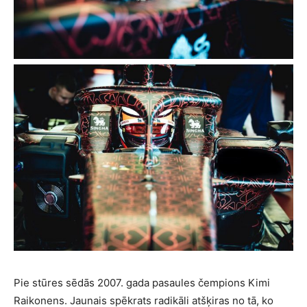
Pie stūres sēdās 2007. gada pasaules čempions Kimi
Raikonens. Jaunais spēkrats radikāli atšķiras no tā, ko