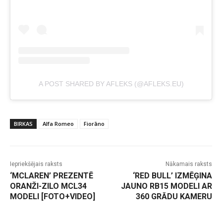
A POST SHARED BY AFLEKS (@AFLEKS.EU)
BIRKAS
Alfa Romeo
Fiorāno
Iepriekšējais raksts
Nākamais raksts
‘MCLAREN’ PREZENTĒ
‘RED BULL’ IZMĒĢINA
ORANŽI-ZILO MCL34
JAUNO RB15 MODELI AR
MODELI [FOTO+VIDEO]
360 GRĀDU KAMERU
-