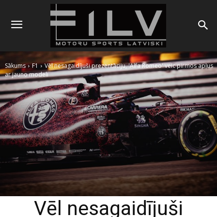
Sākums
F1
Vēl nesagaidījuši prezentāciju, 'Alfa Romeo' veic pirmos apļus
ar jauno modeli
Vēl nesagaidījuši