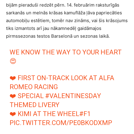
bijām pieraduši redzēt pērn. 14. februārim raksturīgās
sarkanās un melnās krāsas kamuflāža ļāva papriecāties
automobiļu estētiem, tomēr nav zināms, vai šis krāsojums
tiks izmantots arī jau nākamnedēļ gaidāmajos
pirmssezonas testos Barselonā un sezonas laikā.
WE KNOW THE WAY TO YOUR HEART
😍
❤️ FIRST ON-TRACK LOOK AT ALFA
ROMEO RACING
❤️ SPECIAL
#VALENTINESDAY
THEMED LIVERY
❤️ KIMI AT THE WHEEL
#F1
PIC.TWITTER.COM/PE0BKODXMP