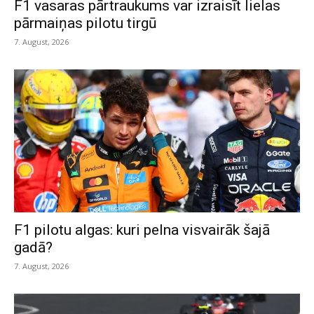
F1 vasaras pārtraukums var izraisīt lielas
pārmaiņas pilotu tirgū
7. August, 2026
F1 pilotu algas: kuri pelna visvairāk šajā
gadā?
7. August, 2026