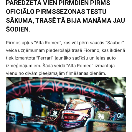
PAREDZĒTA VIEN PIRMDIEN PIRMS
OFICIĀLO PIRMSSEZONAS TESTU
SĀKUMA, TRASĒ TĀ BIJA MANĀMA JAU
ŠODIEN.
Pirmos apļus “Alfa Romeo”, kas vēl pērn saucās “Sauber”
veica uzņēmumam piederošajā trasē Fiorano, kas ikdienā
tiek izmantota “Ferrari” jaunāko sacīkšu un ielas auto
izmēģinājumiem. Šādā veidā “Alfa Romeo” izmantoja
vienu no divām pieejamajām filmēšanas dienām.