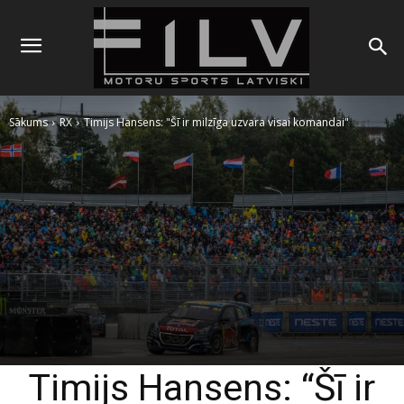
Sākums
RX
Timijs Hansens: "Šī ir milzīga uzvara visai komandai"
Timijs Hansens: “Šī ir