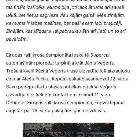
tas fināls izslīdēja. Mums bija ļoti labs ātrums arī sausā
laikā, bet lietus sagrieza visu kājām gaisā. Mēs zinājām,
ka mums ir labas mašīnas, bet paši esam labi braucēji.
Zinājām, kas jāizdara, lai pabrauktu ātri arī lietū un to arī
paveicām.
”
Eiropas rallijkrosa čempionāta ieskaitē
Supercar
automašīnām pieredzi turpināja krāt Jānis Veģeris.
Trešajā kvalifikācijā Veģeris trasē aizvadīja ļoti aizraujošu
cīņu ar Alešu Fuciku, kopējā ieskaitē sasniedzot 12. vietu.
Savu pēdējo startu plašās publikas priekšā Veģeris
aizvadīja bez liekiem kontaktiem, izcīnot 11. vietu.
Debitējot Eiropas rallijkrosa čempionātā, kopvērtējumā
augstāk par 15. vietu pakāpties gan neizdevās.