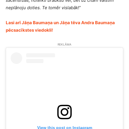
sacensības, noteikti braukšu vēl, bet uz citām valstīm
neplānoju doties. Te tomēr vislabāk
!”
Lasi arī Jāņa Baumaņa un Jāņa tēva Andra Baumaņa
pēcsacīkstes viedokli!
REKLĀMA
View this post on Instagram