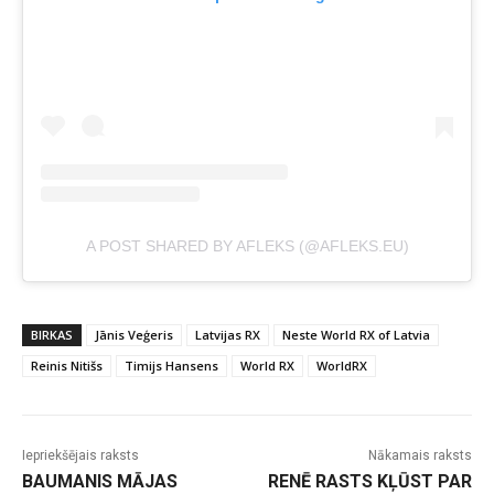
A POST SHARED BY AFLEKS (@AFLEKS.EU)
BIRKAS
Jānis Veģeris
Latvijas RX
Neste World RX of Latvia
Reinis Nitišs
Timijs Hansens
World RX
WorldRX
Iepriekšējais raksts
Nākamais raksts
BAUMANIS MĀJAS
RENĒ RASTS KĻŪST PAR