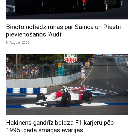
Binoto noliedz runas par Sainca un Piastri
pievienošanos ‘Audi’
9. August, 2026
Hakinens gandrīz beidza F1 karjeru pēc
1995. gada smagās avārijas