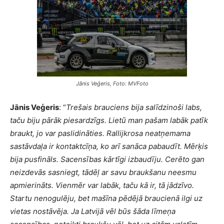
Jānis Veģeris, Foto: MVFoto
Jānis Veģeris
: “
Trešais brauciens bija salīdzinoši labs,
taču biju pārāk piesardzīgs. Lietū man pašam labāk patīk
braukt, jo var paslidināties. Rallijkrosa neatņemama
sastāvdaļa ir kontaktcīņa, ko arī sanāca pabaudīt. Mērķis
bija pusfināls. Sacensības kārtīgi izbaudīju. Cerēto gan
neizdevās sasniegt, tādēļ ar savu braukšanu neesmu
apmierināts. Vienmēr var labāk, taču kā ir, tā jādzīvo.
Startu nenogulēju, bet mašīna pēdējā braucienā ilgi uz
vietas nostāvēja. Ja Latvijā vēl būs šāda līmeņa