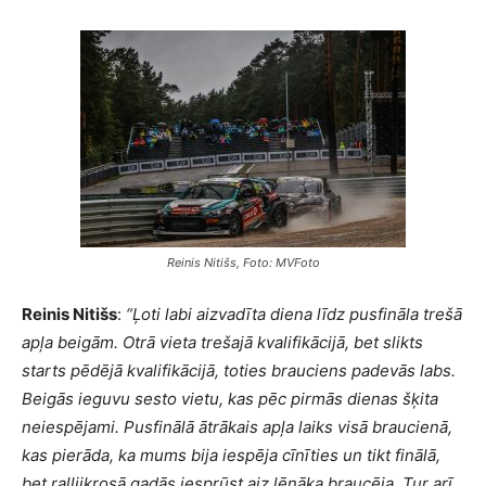
Reinis Nitišs, Foto: MVFoto
Reinis Nitišs
:
“
Ļoti labi aizvadīta diena līdz pusfināla trešā
apļa beigām. Otrā vieta trešajā kvalifikācijā, bet slikts
starts pēdējā kvalifikācijā, toties brauciens padevās labs.
Beigās ieguvu sesto vietu, kas pēc pirmās dienas šķita
neiespējami. Pusfinālā ātrākais apļa laiks visā braucienā,
kas pierāda, ka mums bija iespēja cīnīties un tikt finālā,
bet rallijkrosā gadās iesprūst aiz lēnāka braucēja. Tur arī