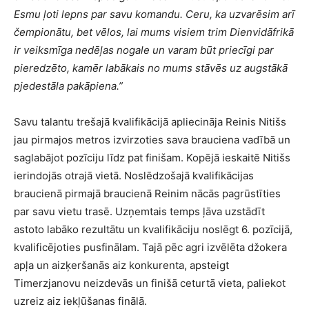
Esmu ļoti lepns par savu komandu. Ceru, ka uzvarēsim arī
čempionātu, bet vēlos, lai mums visiem trim Dienvidāfrikā
ir veiksmīga nedēļas nogale un varam būt priecīgi par
pieredzēto, kamēr labākais no mums stāvēs uz augstākā
pjedestāla pakāpiena.”
Savu talantu trešajā kvalifikācijā apliecināja Reinis Nitišs
jau pirmajos metros izvirzoties sava brauciena vadībā un
saglabājot pozīciju līdz pat finišam. Kopējā ieskaitē Nitišs
ierindojās otrajā vietā. Noslēdzošajā kvalifikācijas
braucienā pirmajā braucienā Reinim nācās pagrūstīties
par savu vietu trasē. Uzņemtais temps ļāva uzstādīt
astoto labāko rezultātu un kvalifikāciju noslēgt 6. pozīcijā,
kvalificējoties pusfinālam. Tajā pēc agri izvēlēta džokera
apļa un aizķeršanās aiz konkurenta, apsteigt
Timerzjanovu neizdevās un finišā ceturtā vieta, paliekot
uzreiz aiz iekļūšanas finālā.