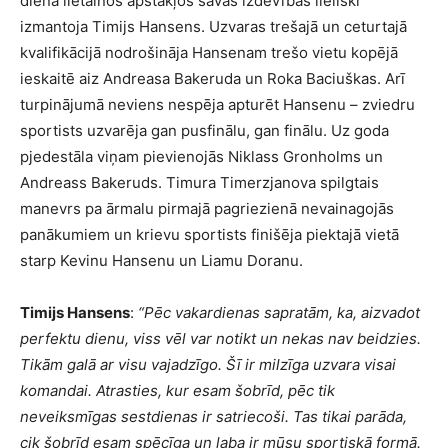
dienā lietainos apstākļos savas izdevības lieliski
izmantoja Timijs Hansens. Uzvaras trešajā un ceturtajā
kvalifikācijā nodrošināja Hansenam trešo vietu kopējā
ieskaitē aiz Andreasa Bakeruda un Roka Baciuškas. Arī
turpinājumā neviens nespēja apturēt Hansenu – zviedru
sportists uzvarēja gan pusfinālu, gan finālu. Uz goda
pjedestāla viņam pievienojās Niklass Gronholms un
Andreass Bakeruds. Timura Timerzjanova spilgtais
manevrs pa ārmalu pirmajā pagriezienā nevainagojās
panākumiem un krievu sportists finišēja piektajā vietā
starp Kevinu Hansenu un Liamu Doranu.
Timijs Hansens
:
“P
ēc vakardienas sapratām, ka, aizvadot
perfektu dienu, viss vēl var notikt un nekas nav beidzies.
Tikām galā ar visu vajadzīgo. Šī ir milzīga uzvara visai
komandai. Atrasties, kur esam šobrīd, pēc tik
neveiksmīgas sestdienas ir satriecoši. Tas tikai parāda,
cik šobrīd esam spēcīga un laba ir mūsu sportiskā formā.