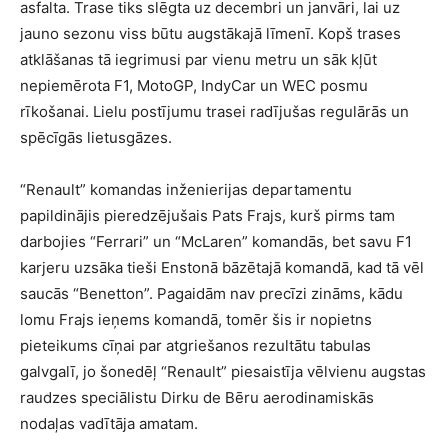
asfalta. Trase tiks slēgta uz decembri un janvāri, lai uz
jauno sezonu viss būtu augstākajā līmenī. Kopš trases
atklāšanas tā iegrimusi par vienu metru un sāk kļūt
nepiemērota F1, MotoGP, IndyCar un WEC posmu
rīkošanai. Lielu postījumu trasei radījušas regulārās un
spēcīgās lietusgāzes.
“Renault” komandas inženierijas departamentu
papildinājis pieredzējušais Pats Frajs, kurš pirms tam
darbojies “Ferrari” un “McLaren” komandās, bet savu F1
karjeru uzsāka tieši Enstonā bāzētajā komandā, kad tā vēl
saucās “Benetton”. Pagaidām nav precīzi zināms, kādu
lomu Frajs ieņems komandā, tomēr šis ir nopietns
pieteikums cīņai par atgriešanos rezultātu tabulas
galvgalī, jo šonedēļ “Renault” piesaistīja vēlvienu augstas
raudzes speciālistu Dirku de Bēru aerodinamiskās
nodaļas vadītāja amatam.