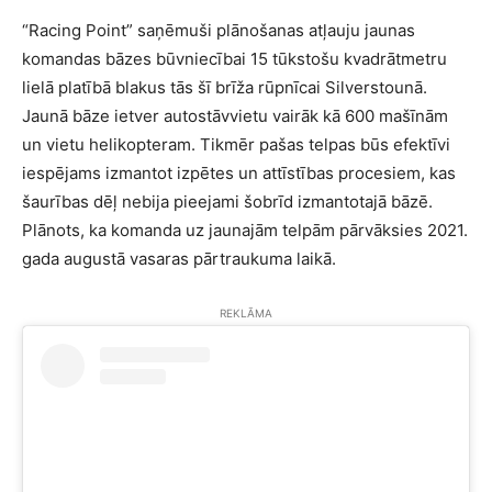
“Racing Point” saņēmuši plānošanas atļauju jaunas
komandas bāzes būvniecībai 15 tūkstošu kvadrātmetru
lielā platībā blakus tās šī brīža rūpnīcai Silverstounā.
Jaunā bāze ietver autostāvvietu vairāk kā 600 mašīnām
un vietu helikopteram. Tikmēr pašas telpas būs efektīvi
iespējams izmantot izpētes un attīstības procesiem, kas
šaurības dēļ nebija pieejami šobrīd izmantotajā bāzē.
Plānots, ka komanda uz jaunajām telpām pārvāksies 2021.
gada augustā vasaras pārtraukuma laikā.
REKLĀMA