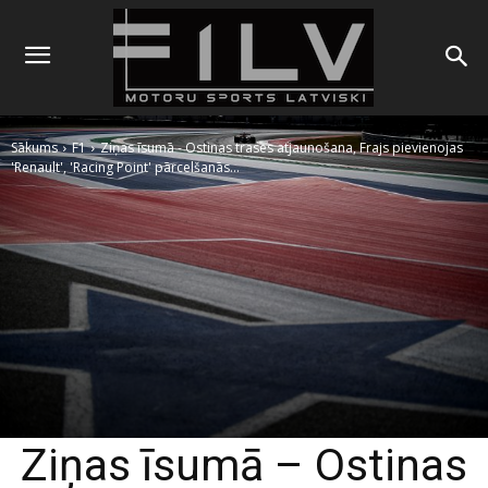
Sākums
F1
Ziņas īsumā - Ostinas trases atjaunošana, Frajs pievienojas
'Renault', 'Racing Point' pārcelšanās...
Ziņas īsumā – Ostinas