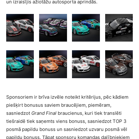
un izraisījis ažiotāžu autosporta aprindās
.
Sponsoriem ir brīva izvēle noteikt kritērijus, pēc kādiem
piešķirt bonusus saviem braucējiem, piemēram,
sasniedzot
Grand Final
braucienus, kuri tiek translēti
tiešraidē tiek saņemts viens bonuss, sasniedzot TOP 3
posmā papildu bonuss un sasniedzot uzvaru posmā vēl
papildu bonuss. Tāpat sponsoru komandas dalībniekiem