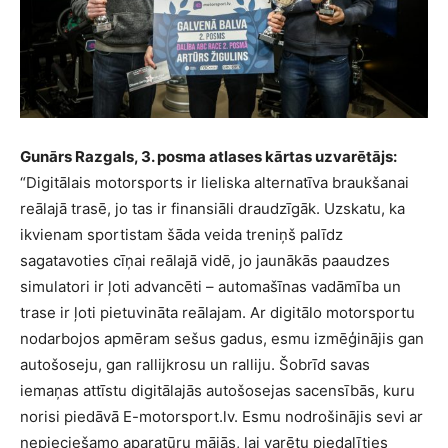
Gunārs Razgals, 3. posma atlases kārtas uzvarētājs:
“Digitālais motorsports ir lieliska alternatīva braukšanai
reālajā trasē, jo tas ir finansiāli draudzīgāk. Uzskatu, ka
ikvienam sportistam šāda veida treniņš palīdz
sagatavoties cīņai reālajā vidē, jo jaunākās paaudzes
simulatori ir ļoti advancēti – automašīnas vadāmība un
trase ir ļoti pietuvināta reālajam. Ar digitālo motorsportu
nodarbojos apmēram sešus gadus, esmu izmēģinājis gan
autošoseju, gan rallijkrosu un ralliju. Šobrīd savas
iemaņas attīstu digitālajās autošosejas sacensībās, kuru
norisi piedāvā E-motorsport.lv. Esmu nodrošinājis sevi ar
nepieciešamo aparatūru mājās, lai varētu piedalīties