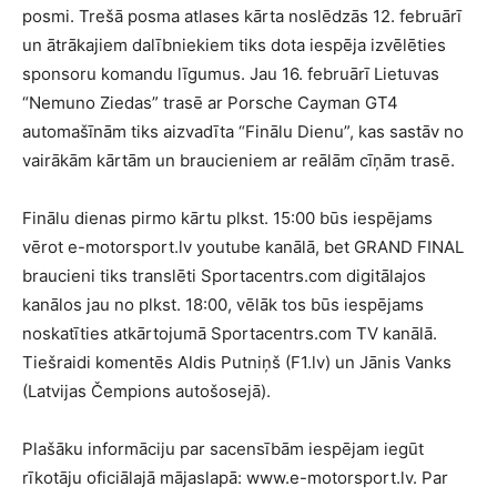
posmi. Trešā posma atlases kārta noslēdzās 12. februārī
un ātrākajiem dalībniekiem tiks dota iespēja izvēlēties
sponsoru komandu līgumus. Jau 16. februārī Lietuvas
“Nemuno Ziedas” trasē ar Porsche Cayman GT4
automašīnām tiks aizvadīta “Finālu Dienu”, kas sastāv no
vairākām kārtām un braucieniem ar reālām cīņām trasē.
Finālu dienas pirmo kārtu plkst. 15:00 būs iespējams
vērot e-motorsport.lv youtube kanālā, bet GRAND FINAL
braucieni tiks translēti Sportacentrs.com digitālajos
kanālos jau no plkst. 18:00, vēlāk tos būs iespējams
noskatīties atkārtojumā Sportacentrs.com TV kanālā.
Tiešraidi komentēs Aldis Putniņš (F1.lv) un Jānis Vanks
(Latvijas Čempions autošosejā).
Plašāku informāciju par sacensībām iespējam iegūt
rīkotāju oficiālajā mājaslapā: www.e-motorsport.lv.
Par