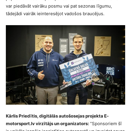
var piedāvāt vairāku posmu vai pat sezonas līgumu,
tādejādi vairāk ieinteresējot vadošos braucējus.
Kārlis Priedītis, digitālās autošosejas projekta E-
motorsport.lv virzītājs un organizators:
“Sponsoriem šī