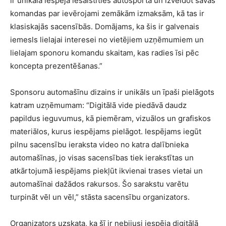
ir unikāla iespēja iesaistīties autosportā un izveidot savas
komandas par ievērojami zemākām izmaksām, kā tas ir
klasiskajās sacensībās. Domājams, ka šis ir galvenais
iemesls lielajai interesei no vietējiem uzņēmumiem un
lielajam sponoru komandu skaitam, kas radies īsi pēc
koncepta prezentēšanas.”
Sponsoru automašīnu dizains ir unikāls un īpaši pielāgots
katram uzņēmumam: “Digitālā vide piedāvā daudz
papildus ieguvumus, kā piemēram, vizuālos un grafiskos
materiālos, kurus iespējams pielāgot. Iespējams iegūt
pilnu sacensību ieraksta video no katra dalībnieka
automašīnas, jo visas sacensības tiek ierakstītas un
atkārtojumā iespējams piekļūt ikvienai trases vietai un
automašīnai dažādos rakursos. Šo sarakstu varētu
turpināt vēl un vēl,” stāsta sacensību organizators.
Organizators uzskata, ka šī ir nebijusi iespēja digitālā