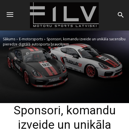
Sākums
E-motorsports
Sponsori, komandu izveide un unikāla sacensību
pieredze digitālā autosporta braucējiem
Sponsori, komandu
izveide un unikāla