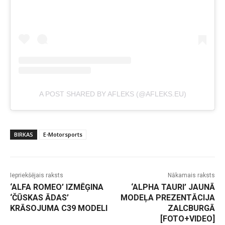
A POST SHARED BY AFLEKS (@AFLEKS.EU)
BIRKAS
E-Motorsports
Iepriekšējais raksts
Nākamais raksts
‘ALFA ROMEO’ IZMĒĢINA
‘ALPHA TAURI’ JAUNĀ
‘ČŪSKAS ĀDAS’
MODEĻA PREZENTĀCIJA
KRĀSOJUMA C39 MODELI
ZALCBURGĀ
[FOTO+VIDEO]