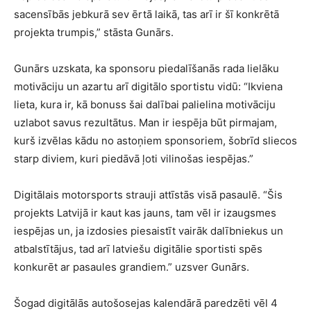
sacensībās jebkurā sev ērtā laikā, tas arī ir šī konkrētā
projekta trumpis,” stāsta Gunārs.
Gunārs uzskata, ka sponsoru piedalīšanās rada lielāku
motivāciju un azartu arī digitālo sportistu vidū: “Ikviena
lieta, kura ir, kā bonuss šai dalībai palielina motivāciju
uzlabot savus rezultātus. Man ir iespēja būt pirmajam,
kurš izvēlas kādu no astoņiem sponsoriem, šobrīd sliecos
starp diviem, kuri piedāvā ļoti vilinošas iespējas.”
Digitālais motorsports strauji attīstās visā pasaulē. “Šis
projekts Latvijā ir kaut kas jauns, tam vēl ir izaugsmes
iespējas un, ja izdosies piesaistīt vairāk dalībniekus un
atbalstītājus, tad arī latviešu digitālie sportisti spēs
konkurēt ar pasaules grandiem.” uzsver Gunārs.
Šogad digitālās autošosejas kalendārā paredzēti vēl 4