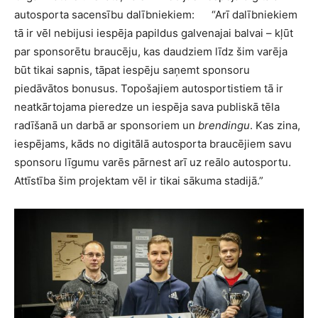
autosporta sacensību dalībniekiem:
“Arī dalībniekiem
tā ir vēl nebijusi iespēja papildus galvenajai balvai – kļūt
par sponsorētu braucēju, kas daudziem līdz šim varēja
būt tikai sapnis, tāpat iespēju saņemt sponsoru
piedāvātos bonusus. Topošajiem autosportistiem tā ir
neatkārtojama pieredze un iespēja sava publiskā tēla
radīšanā un darbā ar sponsoriem un
brendingu
. Kas zina,
iespējams, kāds no digitālā autosporta braucējiem savu
sponsoru līgumu varēs pārnest arī uz reālo autosportu.
Attīstība šim projektam vēl ir tikai sākuma stadijā.”