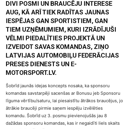
DIVI POSMI UN BRAUCĒJU INTERESE
AUG, KĀ ARĪ TIEK RADĪTAS JAUNAS
IESPĒJAS GAN SPORTISTIEM, GAN
TIEM UZŅĒMUMIEM, KURI IZRĀDĪJUŠI
VĒLMI PIEDALĪTIES PROJEKTĀ UN
IZVEIDOT SAVAS KOMANDAS, ZIŅO
LATVIJAS AUTOMOBIĻU FEDERĀCIJAS
PRESES DIENESTS UN E-
MOTORSPORT.LV.
Šobrīd jaunās idejas koncepts nosaka, ka sponsoru
komandas savstarpēji sacenšas ar Bonusu jeb Sponsoru
līguma vērtību/saturu, lai piesaistītu ātrākos braucējus, jo
ātrākie braucēji pirmie saņem iespēju izvēlēties
komandu. Šobrīd uz 3. posmu pievienojušās jau 8
dažādas sponsoru komandas, kas ir negaidīti liels skaits