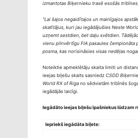
izmantotas Biķernieku trasē esošās tribīnes
“Lai šajos negaidītajos un mainīgajos apst
skatītājus, kuri jau iegādājušies Neste World
uzņemt sestdien, bet daļu svētdien. Tādējād
vienu pilnvērtīgu FIA pasaules čempionāta 
posma, kas norisināsies visas nedēļas noga
Noteiktie apmeklētāju skaita limiti un dista
ieejas biļešu skaits sasniedz
CSDD Biķernie
World RX of Riga
no sēdvietām tribīnēs šogad 
iegādājās laicīgi.
Iegādāto ieejas biļešu īpašniekus lūdzam r
Iepriekš iegādāta biļete: