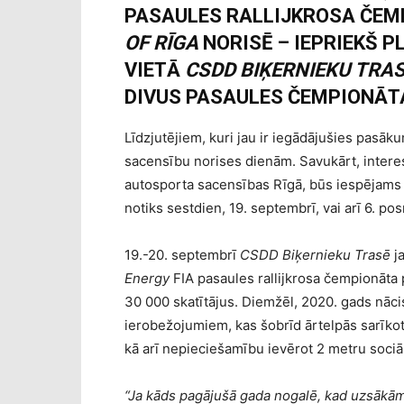
PASAULES RALLIJKROSA ČE
OF RĪGA
NORISĒ – IEPRIEKŠ 
VIETĀ
CSDD BIĶERNIEKU TRA
DIVUS PASAULES ČEMPIONĀT
Līdzjutējiem, kuri jau ir iegādājušies pasāk
sacensību norises dienām. Savukārt, intere
autosporta sacensības Rīgā, būs iespējams 
notiks sestdien, 19. septembrī, vai arī 6. po
19.-20. septembrī
CSDD Biķernieku Trasē
ja
Energy
FIA pasaules rallijkrosa čempionāta 
30 000 skatītājus. Diemžēl, 2020. gads nāci
ierobežojumiem, kas šobrīd ārtelpās sarīko
kā arī nepieciešamību ievērot 2 metru sociā
“Ja kāds pagājušā gada nogalē, kad uzsākām 