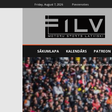
Friday, August 7, 2026
Pievienoties
SĀKUMLAPA
KALENDĀRS
PATREON
Sākums
RX
Svarīga informācija visiem, kuri plāno a