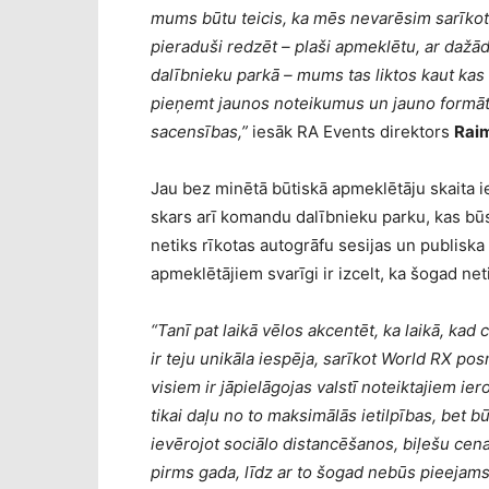
mums būtu teicis, ka mēs nevarēsim sarīko
pieraduši redzēt – plaši apmeklētu, ar dažā
dalībnieku parkā – mums tas liktos kaut kas
pieņemt jaunos noteikumus un jauno formātu,
sacensības,”
iesāk RA Events direktors
Rai
Jau bez minētā būtiskā apmeklētāju skaita 
skars arī komandu dalībnieku parku, kas būs 
netiks rīkotas autogrāfu sesijas un publisk
apmeklētājiem svarīgi ir izcelt, ka šogad ne
“Tanī pat laikā vēlos akcentēt, ka laikā, ka
ir teju unikāla iespēja, sarīkot World RX pos
visiem ir jāpielāgojas valstī noteiktajiem ie
tikai daļu no to maksimālās ietilpības, bet bū
ievērojot sociālo distancēšanos, biļešu cenai
pirms gada, līdz ar to šogad nebūs pieejams s