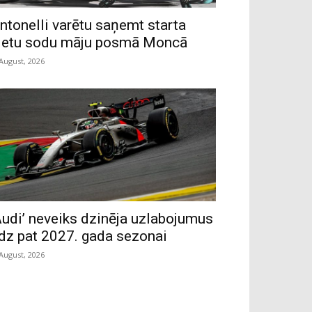
ntonelli varētu saņemt starta
ietu sodu māju posmā Moncā
 August, 2026
Audi’ neveiks dzinēja uzlabojumus
īdz pat 2027. gada sezonai
 August, 2026