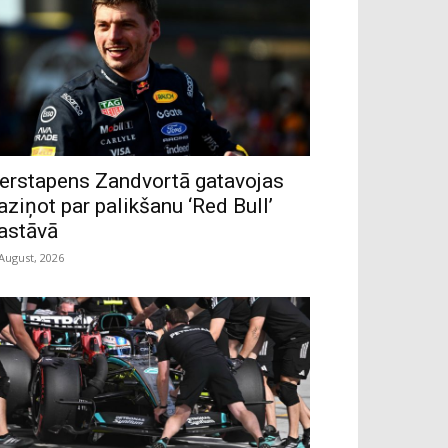
erstapens Zandvortā gatavojas
aziņot par palikšanu ‘Red Bull’
astāvā
 August, 2026