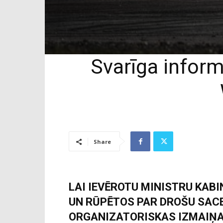
Svarīga inform
Share
LAI IEVĒROTU MINISTRU KAB
UN RŪPĒTOS PAR DROŠU SACEN
ORGANIZATORISKAS IZMAIŅAS