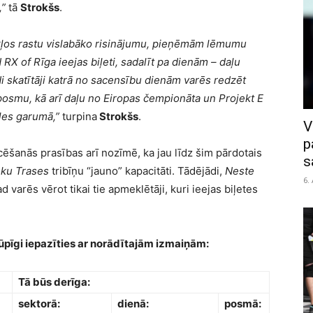
,”
tā
Strokšs
.
ākļos rastu vislabāko risinājumu, pieņēmām lēmumu
 RX of Rīga ieejas biļeti, sadalīt pa dienām – daļu
i skatītāji katrā no sacensību dienām varēs redzēt
posmu, kā arī daļu no Eiropas čempionāta un Projekt E
les garumā,”
turpina
Strokšs
.
V
p
ncēšanās prasības arī nozīmē, ka jau līdz šim pārdotais
s
ku Trases
tribīņu “jauno” kapacitāti. Tādējādi,
Neste
6.
varēs vērot tikai tie apmeklētāji, kuri ieejas biļetes
ūpīgi iepazīties ar norādītajām izmaiņām:
Tā būs derīga:
sektorā:
dienā:
posmā: