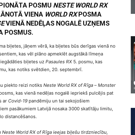
MPIONĀTA POSMU
NESTE WORLD RX
PLĀNOTĀ VIENA
WORLD RX
POSMA
SE
VIENĀ NEDĒĻAS NOGALĒ UZŅEMS
A POSMUS.
uma biļetes, jāņem vērā, ka biļetes būs derīgas vienā no
sentiem, kas vēl plāno apmeklēt augstākā līmeņa
iegādāties biļetes uz
Pasaules RX
5. posmu, kas
smu, kas notiks svētdien, 20. septembrī.
u piekto reizi notiks
Neste World RX of Rīga
–
Monster
posms, kas vienā nedēļas nogalē iepriekš pulcējis pat
s ar
Covid-19
pandēmiju un tai sekojošiem
tiem pasākumiem Latvijā nosaka 3000 skatītāju limitu,
lo distancēšanos.
Neste World RX of Rīga ieejas biļešu tirdzniecību,