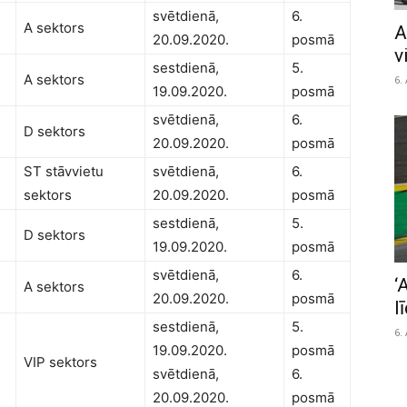
svētdienā,
6.
A sektors
A
20.09.2020.
posmā
v
sestdienā,
5.
A sektors
6.
19.09.2020.
posmā
svētdienā,
6.
D sektors
20.09.2020.
posmā
ST stāvvietu
svētdienā,
6.
sektors
20.09.2020.
posmā
sestdienā,
5.
D sektors
19.09.2020.
posmā
svētdienā,
6.
‘
A sektors
20.09.2020.
posmā
l
sestdienā,
5.
6.
19.09.2020.
posmā
VIP sektors
svētdienā,
6.
20.09.2020.
posmā