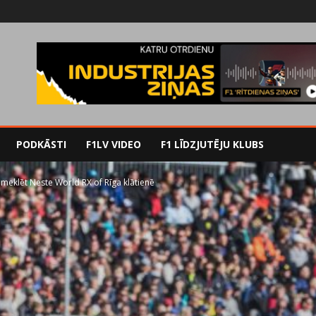
PODKĀSTI
F1LV VIDEO
F1 LĪDZJUTĒJU KLUBS
pmeklēt Neste World RX of Rīga klātienē