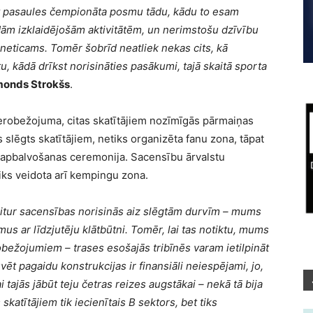
t pasaules čempionāta posmu tādu, kādu to esam
dām izklaidējošām aktivitātēm, un nerimstošu dzīvību
 neticams. Tomēr šobrīd neatliek nekas cits, kā
 kādā drīkst norisināties pasākumi, tajā skaitā sporta
monds Strokšs
.
ierobežojuma, citas skatītājiem nozīmīgās pārmaiņas
slēgts skatītājiem, netiks organizēta fanu zona, tāpat
a apbalvošanas ceremonija. Sacensību ārvalstu
tiks veidota arī kempingu zona.
d citur sacensības norisinās aiz slēgtām durvīm – mums
mus ar līdzjutēju klātbūtni. Tomēr, lai tas notiktu, mums
robežojumiem – trases esošajās tribīnēs varam ietilpināt
vēt pagaidu konstrukcijas ir finansiāli neiespējami, jo,
 tajās jābūt teju četras reizes augstākai – nekā tā bija
katītājiem tik iecienītais B sektors, bet tiks