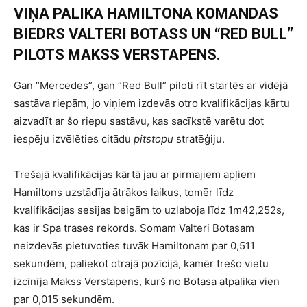
VIŅA PALIKA HAMILTONA KOMANDAS
BIEDRS VALTERI BOTASS UN “RED BULL”
PILOTS MAKSS VERSTAPENS.
Gan “Mercedes”, gan “Red Bull” piloti rīt startēs ar vidējā
sastāva riepām, jo viņiem izdevās otro kvalifikācijas kārtu
aizvadīt ar šo riepu sastāvu, kas sacīkstē varētu dot
iespēju izvēlēties citādu
pitstopu
stratēģiju.
Trešajā kvalifikācijas kārtā jau ar pirmajiem apļiem
Hamiltons uzstādīja ātrākos laikus, tomēr līdz
kvalifikācijas sesijas beigām to uzlaboja līdz 1m42,252s,
kas ir Spa trases rekords. Somam Valteri Botasam
neizdevās pietuvoties tuvāk Hamiltonam par 0,511
sekundēm, paliekot otrajā pozīcijā, kamēr trešo vietu
izcīnīja Makss Verstapens, kurš no Botasa atpalika vien
par 0,015 sekundēm.