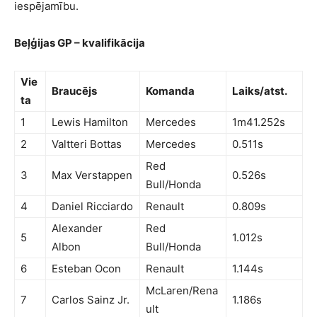
iespējamību.
Beļģijas GP – kvalifikācija
Vie
Braucējs
Komanda
Laiks/atst.
ta
1
Lewis Hamilton
Mercedes
1m41.252s
2
Valtteri Bottas
Mercedes
0.511s
Red
3
Max Verstappen
0.526s
Bull/Honda
4
Daniel Ricciardo
Renault
0.809s
Alexander
Red
5
1.012s
Albon
Bull/Honda
6
Esteban Ocon
Renault
1.144s
McLaren/Rena
7
Carlos Sainz Jr.
1.186s
ult