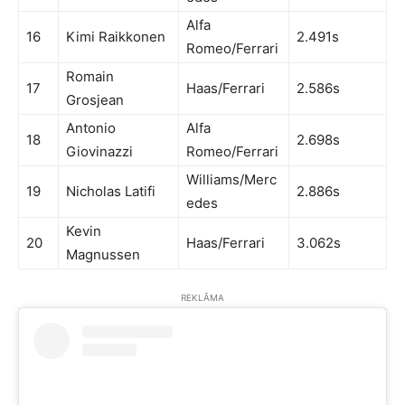
Alfa
16
Kimi Raikkonen
2.491s
Romeo/Ferrari
Romain
17
Haas/Ferrari
2.586s
Grosjean
Antonio
Alfa
18
2.698s
Giovinazzi
Romeo/Ferrari
Williams/Merc
19
Nicholas Latifi
2.886s
edes
Kevin
20
Haas/Ferrari
3.062s
Magnussen
REKLĀMA