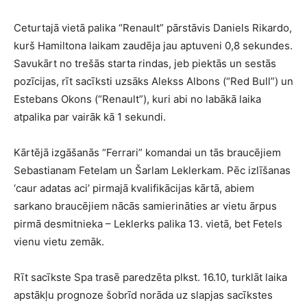
Ceturtajā vietā palika “Renault” pārstāvis Daniels Rikardo,
kurš Hamiltona laikam zaudēja jau aptuveni 0,8 sekundes.
Savukārt no trešās starta rindas, jeb piektās un sestās
pozīcijas, rīt sacīksti uzsāks Alekss Albons (“Red Bull”) un
Estebans Okons (“Renault”), kuri abi no labākā laika
atpalika par vairāk kā 1 sekundi.
Kārtējā izgāšanās “Ferrari” komandai un tās braucējiem
Sebastianam Fetelam un Šarlam Leklerkam. Pēc izlīšanas
‘caur adatas aci’ pirmajā kvalifikācijas kārtā, abiem
sarkano braucējiem nācās samierināties ar vietu ārpus
pirmā desmitnieka – Leklerks palika 13. vietā, bet Fetels
vienu vietu zemāk.
Rīt sacīkste Spa trasē paredzēta plkst. 16.10, turklāt laika
apstākļu prognoze šobrīd norāda uz slapjas sacīkstes