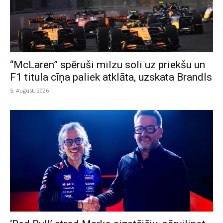
“McLaren” spēruši milzu soli uz priekšu un
F1 titula cīņa paliek atklāta, uzskata Brandls
5. August, 2026