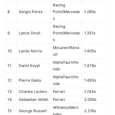
Racing
8
Sergio Perez
Point/Mercede
1.280s
s
Racing
9
Lance Stroll
Point/Mercede
1.351s
s
McLaren/Rena
10
Lando Norris
1.405s
ult
AlphaTauri/Ho
11
Daniil Kvyat
1.478s
nda
AlphaTauri/Ho
12
Pierre Gasly
1.493s
nda
13
Charles Leclerc
Ferrari
1.744s
14
Sebastian Vettel
Ferrari
2.009s
Williams/Merc
15
George Russell
2.216s
edes