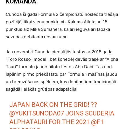
KOMANDA.
Cunoda šī gada Formula 2 čempionātu noslēdza trešajā
pozīcijā, tikai vienu punktu aiz Kaluma Ailota un 15
punktus aiz Mika Šūmahera, kā arī ieguva arī labākā
sezonas debitanta nosaukumu.
Jau novembrī Cunoda piedalījās testos ar 2018.gada
“Toro Rosso” modeli, bet šonedēļ devās trasē ar “Alpha
Tauri” formulu jauno pilotu testos Abu Dabi. Tas dod
japānim pirmo priekšstatu par Formula 1 mašīnas jaudu
un bremzēšanas spēkiem, kas debitantiem tradicionāli
sagādā lielākās grūtības adaptācijai.
JAPAN BACK ON THE GRID! ??
@YUKITSUNODA07
JOINS SCUDERIA
ALPHATAURI FOR THE 2021
@F1