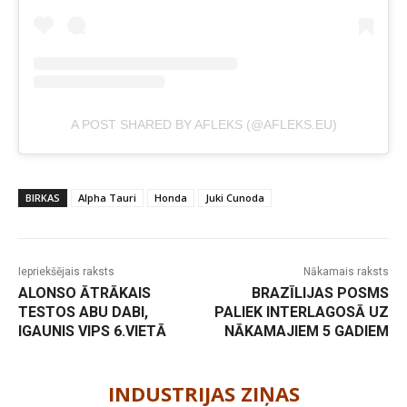
A POST SHARED BY AFLEKS (@AFLEKS.EU)
BIRKAS
Alpha Tauri
Honda
Juki Cunoda
Iepriekšējais raksts
Nākamais raksts
ALONSO ĀTRĀKAIS
BRAZĪLIJAS POSMS
TESTOS ABU DABI,
PALIEK INTERLAGOSĀ UZ
IGAUNIS VIPS 6.VIETĀ
NĀKAMAJIEM 5 GADIEM
-
INDUSTRIJAS ZIŅAS