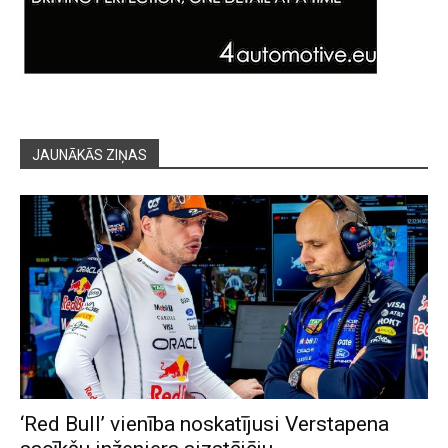
JAUNĀKĀS ZIŅAS
‘Red Bull’ vienība noskatījusi Verstapena