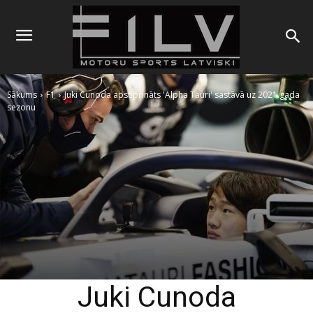
Sākums
F1
Juki Cunoda apstiprināts 'Alpha Tauri' sastāvā uz 2021.gada
sezonu
Juki Cunoda