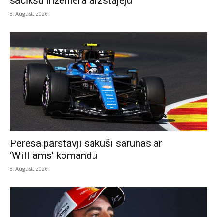
sacīkšu inženiera aizstājēju
8. August, 2026
Peresa pārstāvji sākuši sarunas ar
‘Williams’ komandu
8. August, 2026