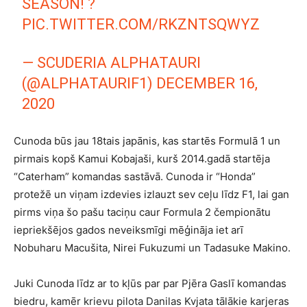
SEASON! ?
PIC.TWITTER.COM/RKZNTSQWYZ
— SCUDERIA ALPHATAURI
(@ALPHATAURIF1)
DECEMBER 16,
2020
Cunoda būs jau 18tais japānis, kas startēs Formulā 1 un
pirmais kopš Kamui Kobajaši, kurš 2014.gadā startēja
“Caterham” komandas sastāvā. Cunoda ir “Honda”
protežē un viņam izdevies izlauzt sev ceļu līdz F1, lai gan
pirms viņa šo pašu taciņu caur Formula 2 čempionātu
iepriekšējos gados neveiksmīgi mēģināja iet arī
Nobuharu Macušita, Nirei Fukuzumi un Tadasuke Makino.
Juki Cunoda līdz ar to kļūs par par Pjēra Gaslī komandas
biedru, kamēr krievu pilota Danilas Kvjata tālākie karjeras