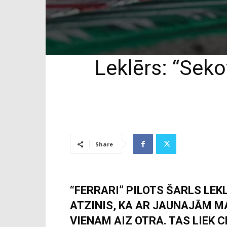
Leklērs: “Seko
Share
“FERRARI” PILOTS ŠARLS LEK
ATZINIS, KA AR JAUNAJĀM M
VIENAM AIZ OTRA. TAS LIEK C