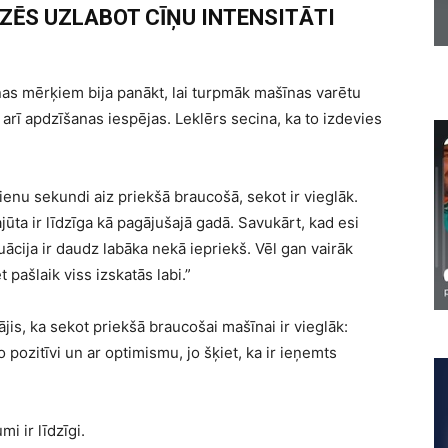
ĪDZĒS UZLABOT CĪŅU INTENSITĀTI
as mērķiem bija panākt, lai turpmāk mašīnas varētu
u arī apdzīšanas iespējas. Leklērs secina, ka to izdevies
z vienu sekundi aiz priekšā braucošā, sekot ir vieglāk.
ta ir līdzīga kā pagājušajā gadā. Savukārt, kad esi
ācija ir daudz labāka nekā iepriekš. Vēl gan vairāk
pašlaik viss izskatās labi.”
ājis, ka sekot priekšā braucošai mašīnai ir vieglāk:
o pozitīvi un ar optimismu, jo šķiet, ka ir ieņemts
 ir līdzīgi.