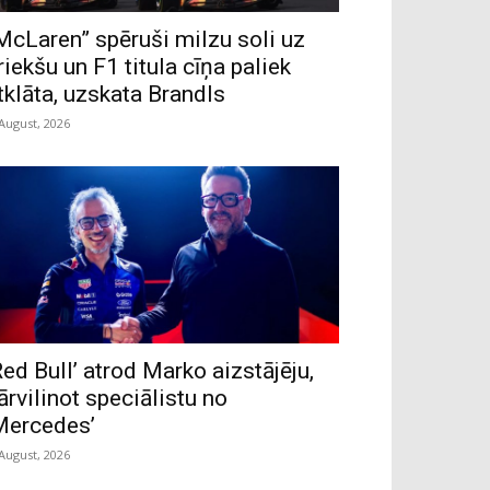
McLaren” spēruši milzu soli uz
riekšu un F1 titula cīņa paliek
tklāta, uzskata Brandls
 August, 2026
Red Bull’ atrod Marko aizstājēju,
ārvilinot speciālistu no
Mercedes’
 August, 2026