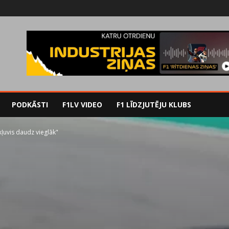
PODKĀSTI
F1LV VIDEO
F1 LĪDZJUTĒJU KLUBS
kļuvis daudz vieglāk"