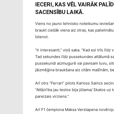
IECERI, KAS VĒL VAIRĀK PAL
SACENSĪBU LAIKĀ.
Viens no jauno tehnisko noteikumu ieviešan
braukt ciešāk viena aiz otras, kas palielināt
īstenot.
“Ir interesanti,” viņš saka. “Kad esi trīs līd
Tad sekundes līdz pussekundes attālumā sajū
pussekundi aizmugurē vai pavisam tuvu, situ
jāizmēģina braukšana aiz citām mašīnām, bet 
Arī otrs “Ferrari” pilots Karloss Saincs secin
“Atšķirība jau testos bija jūtama/ Skatos uz t
pareizais virziens.”
Arī F1 čempiona Maksa Verstapena novērojumi