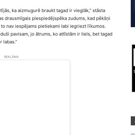
ās, ka aizmugurē braukt tagad ir vieglāk,” stāsta
 tas drausmīgais piespiedējspēka zudums, kad pēkšņi
 to nav iespējams pietiekami labi iegriezt līkumos.
uši pavisam, jo ātrums, ko attīstām ir liels, bet tagad
r labas.”
REKLĀMA