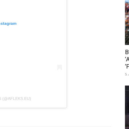
nstagram
B
‘
‘
5.
S (@AFLEKS.EU)