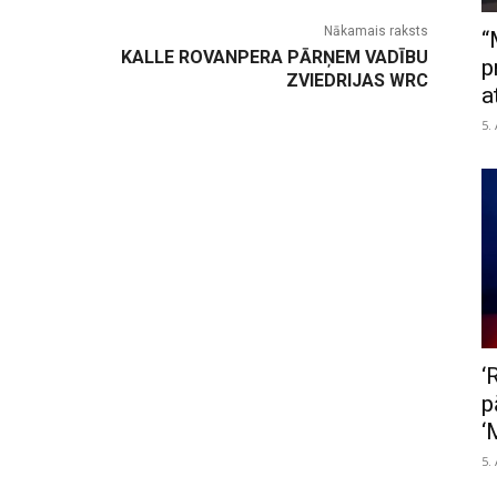
Nākamais raksts
“
KALLE ROVANPERA PĀRŅEM VADĪBU
p
ZVIEDRIJAS WRC
a
5.
‘
p
‘
5.