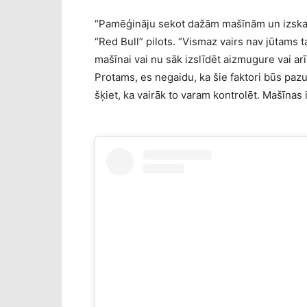
“Pamēģināju sekot dažām mašīnām un izskatīj
“Red Bull” pilots. “Vismaz vairs nav jūtams
mašīnai vai nu sāk izslīdēt aizmugure vai arī
Protams, es negaidu, ka šie faktori būs pazud
šķiet, ka vairāk to varam kontrolēt. Mašīnas i