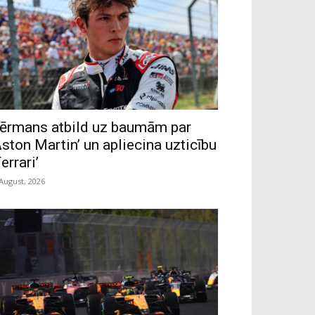
ērmans atbild uz baumām par
Aston Martin’ un apliecina uzticību
Ferrari’
 August, 2026