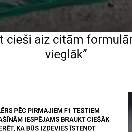
t cieši aiz citām formul
vieglāk”
LĒRS PĒC PIRMAJIEM F1 TESTIEM
AŠĪNĀM IESPĒJAMS BRAUKT CIEŠĀK
ERĒT, KA BŪS IZDEVIES ĪSTENOT