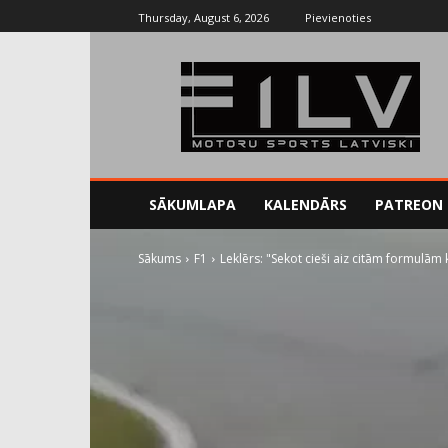
Thursday, August 6, 2026
Pievienoties
SĀKUMLAPA
KALENDĀRS
PATREON
Sākums
F1
Leklērs: "Sekot cieši aiz citām formulām 