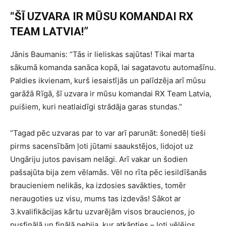
“ŠĪ UZVARA IR MŪSU KOMANDAI RX
TEAM LATVIA!”
Jānis Baumanis: “Tās ir lieliskas sajūtas! Tikai marta
sākumā komanda sanāca kopā, lai sagatavotu automašīnu.
Paldies ikvienam, kurš iesaistījās un palīdzēja arī mūsu
garāžā Rīgā, šī uzvara ir mūsu komandai RX Team Latvia,
puišiem, kuri neatlaidīgi strādāja garas stundas.”
“Tagad pēc uzvaras par to var arī parunāt: šonedēļ tieši
pirms sacensībām ļoti jūtami saaukstējos, lidojot uz
Ungāriju jutos pavisam nelāgi. Arī vakar un šodien
pašsajūta bija zem vēlamās. Vēl no rīta pēc iesildīšanās
braucieniem nelikās, ka izdosies savākties, tomēr
neraugoties uz visu, mums tas izdevās! Sākot ar
3.kvalifikācijas kārtu uzvarējām visos braucienos, jo
pusfinālā un finālā nebija, kur atkāpties – ļoti vēlējos