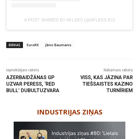
A POST SHARED BY AFLEKS (@AFLEKS.EU)
BIRKAS
EuroRX
Jānis Baumanis
Iepriekšējais raksts
Nākamais raksts
AZERBAIDŽĀNAS GP
VISS, KAS JĀZINA PAR
UZVAR PERESS, ‘RED
TIEŠSAISTES KAZINO
BULL’ DUBULTUZVARA
TURNĪRIEM
-
INDUSTRIJAS ZIŅAS