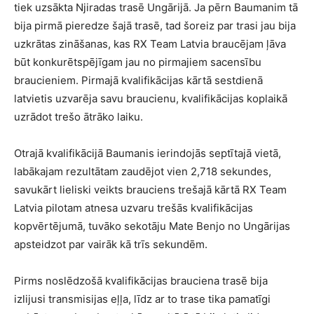
tiek uzsākta Njiradas trasē Ungārijā. Ja pērn Baumanim tā
bija pirmā pieredze šajā trasē, tad šoreiz par trasi jau bija
uzkrātas zināšanas, kas RX Team Latvia braucējam ļāva
būt konkurētspējīgam jau no pirmajiem sacensību
braucieniem. Pirmajā kvalifikācijas kārtā sestdienā
latvietis uzvarēja savu braucienu, kvalifikācijas koplaikā
uzrādot trešo ātrāko laiku.
Otrajā kvalifikācijā Baumanis ierindojās septītajā vietā,
labākajam rezultātam zaudējot vien 2,718 sekundes,
savukārt lieliski veikts brauciens trešajā kārtā RX Team
Latvia pilotam atnesa uzvaru trešās kvalifikācijas
kopvērtējumā, tuvāko sekotāju Mate Benjo no Ungārijas
apsteidzot par vairāk kā trīs sekundēm.
Pirms noslēdzošā kvalifikācijas brauciena trasē bija
izlijusi transmisijas eļļa, līdz ar to trase tika pamatīgi