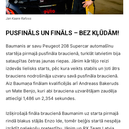
Jan Kaare Rafoss
PUSFINĀLS UN FINĀLS – BEZ KĻŪDĀM!
Baumanis ar savu Peugeot 208 Supercar automašīnu
startēja pirmajā pusfināla braucienā, turklāt latvietim bija
sataupītas četras jaunas riepas. Jānim kārtējo reizi
izdevās lielisks starts, pēc kura veikts stabils un ļoti ātrs
brauciens nodrošināja uzvaru savā pusfināla braucienā.
Aiz Baumaņa finālam kvalificējās arī Andreass Bakeruds
un Mate Benjo, kuri abi brauciena uzvarētājam zaudēja
attiecīgi 1,486 un 2,354 sekundes.
Izšķirošajā fināla braucienā Baumanim uz starta pirmajā
rindā blakus stājās Enzo Ide, tomēr beļģis startā nespēja
izrādīt paliekošu pretestību Jānim un RX Team Latvia