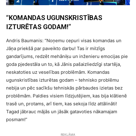
“KOMANDAS UGUNSKRISTĪBAS
IZTURĒTAS GODAM!”
Andris Baumanis: “Noņemu cepuri visas komandas un
Jāņa priekšā par paveikto darbu! Tas ir milzīgs
gandarījums, redzēt mehāniķu un inženieru emocijas pie
goda pjedestāla un to, kā Jānis pašaizliedzīgi startēja,
neskatoties uz veselības problēmām. Komandas
ugunskristības izturētas godam – tehnisko problēmu
nebija un pēc sacīkšu tehniskās pārbaudes izietas bez
problēmām. Paldies visiem līdzjutējiem, kas bija klātienē
trasē un, protams, arī tiem, kas sekoja līdz attālināti!
Tagad jābrauc mājās un jāsāk gatavoties nākamajam
posmam!”
REKLĀMA