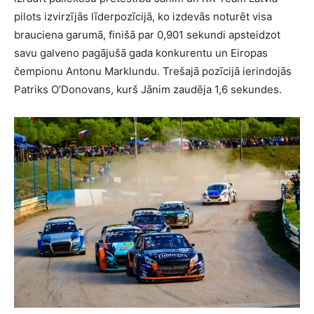
pilots izvirzījās līderpozīcijā, ko izdevās noturēt visa
brauciena garumā, finišā par 0,901 sekundi apsteidzot
savu galveno pagājušā gada konkurentu un Eiropas
čempionu Antonu Marklundu. Trešajā pozīcijā ierindojās
Patriks O’Donovans, kurš Jānim zaudēja 1,6 sekundes.