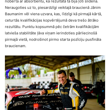
nobērta ar absorbentu, kā rezultātā tā bija ļoti slidena.
Neraugoties uz to, piesardzīgi veiktajā braucienā Jānim
Baumanim vēl viena uzvara, kas, līdzīgi kā pirmajā kārtā,
ceturtās kvalifikācijas kopvērtējumā deva trešo ātrāko
rezultātu. Punktu kopsummā pēc četrām kvalifikācijām
latvieša stabilitāte ļāva viņam ierindoties pārliecinošā
pirmajā vietā, nodrošinot pirmo starta pozīciju pusfināla
braucienam.