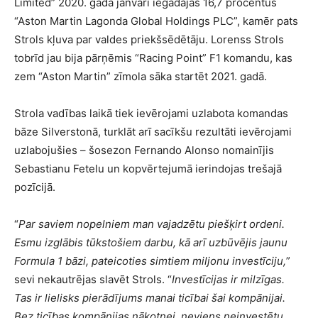
Limited” 2020. gada janvārī iegādājās 16,7 procentus
“Aston Martin Lagonda Global Holdings PLC”, kamēr pats
Strols kļuva par valdes priekšsēdētāju. Lorenss Strols
tobrīd jau bija pārņēmis “Racing Point” F1 komandu, kas
zem “Aston Martin” zīmola sāka startēt 2021. gadā.
Strola vadības laikā tiek ievērojami uzlabota komandas
bāze Silverstonā, turklāt arī sacīkšu rezultāti ievērojami
uzlabojušies – šosezon Fernando Alonso nomainījis
Sebastianu Fetelu un kopvērtejumā ierindojas trešajā
pozīcijā.
“
Par saviem nopelniem man vajadzētu piešķirt ordeni.
Esmu izglābis tūkstošiem darbu, kā arī uzbūvējis jaunu
Formula 1 bāzi, pateicoties simtiem miljonu investīciju,
”
sevi nekautrējas slavēt Strols. “
Investīcijas ir milzīgas.
Tas ir lielisks pierādījums manai ticībai šai kompānijai.
Bez ticības kompānijas nākotnei, neviens neinvestētu