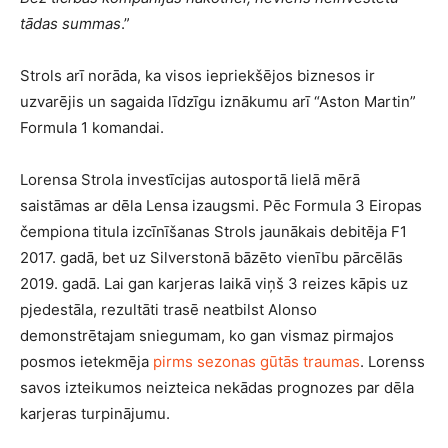
tādas summas
.”
Strols arī norāda, ka visos iepriekšējos biznesos ir
uzvarējis un sagaida līdzīgu iznākumu arī “Aston Martin”
Formula 1 komandai.
Lorensa Strola investīcijas autosportā lielā mērā
saistāmas ar dēla Lensa izaugsmi. Pēc Formula 3 Eiropas
čempiona titula izcīnīšanas Strols jaunākais debitēja F1
2017. gadā, bet uz Silverstonā bāzēto vienību pārcēlās
2019. gadā. Lai gan karjeras laikā viņš 3 reizes kāpis uz
pjedestāla, rezultāti trasē neatbilst Alonso
demonstrētajam sniegumam, ko gan vismaz pirmajos
posmos ietekmēja
pirms sezonas gūtās traumas
. Lorenss
savos izteikumos neizteica nekādas prognozes par dēla
karjeras turpinājumu.