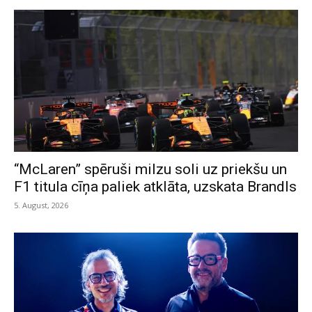
“McLaren” spēruši milzu soli uz priekšu un
F1 titula cīņa paliek atklāta, uzskata Brandls
5. August, 2026