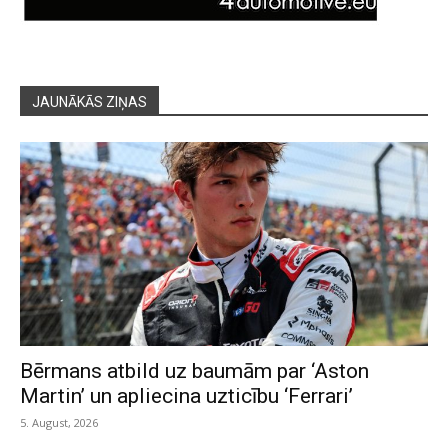
JAUNĀKĀS ZIŅAS
Bērmans atbild uz baumām par ‘Aston
Martin’ un apliecina uzticību ‘Ferrari’
5. August, 2026