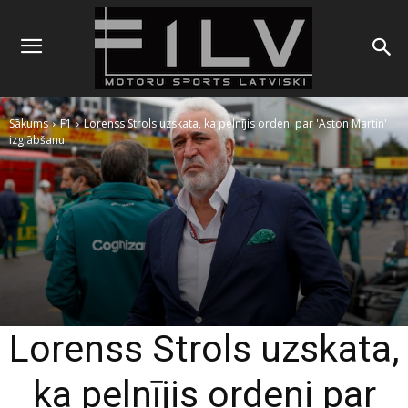
Sākums
F1
Lorenss Strols uzskata, ka pelnījis ordeni par 'Aston Martin'
izglābšanu
Lorenss Strols uzskata,
ka pelnījis ordeni par