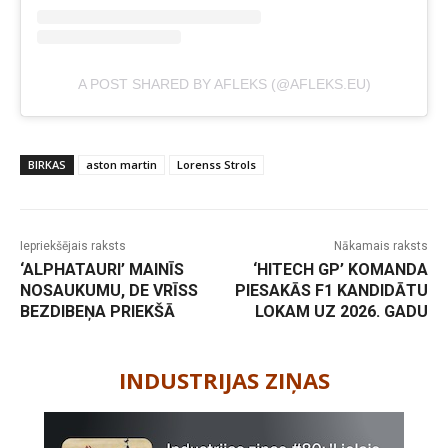
A POST SHARED BY AFLEKS (@AFLEKS.EU)
BIRKAS
aston martin
Lorenss Strols
Iepriekšējais raksts
Nākamais raksts
‘ALPHATAURI’ MAINĪS
‘HITECH GP’ KOMANDA
NOSAUKUMU, DE VRĪSS
PIESAKĀS F1 KANDIDĀTU
BEZDIBEŅA PRIEKŠĀ
LOKAM UZ 2026. GADU
-
INDUSTRIJAS ZIŅAS