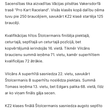
Sacensības tika aizvadītas Vācijas pilsētas Vakersdorfā
trasē “Pro Kart Raceland”. Visās klasēs kopā dalību ņēma
tuvu pie 250 braucējiem, savukārt KZ2 klasē startēja 125
braucēji.
Kvalifikācijas hītos Štolcermanis finišēja piektajā,
ceturtajā, septītajā un ceturtajā pozīcijā, bet
kopvērtējumā ierindojās 16. vietā. Tikmēr Vilcāns
braucienu summā ieņēma 71. vietu, kamēr superhītiem
kvalificējas 72 ātrākie.
Vilcāns A superhītā sasniedza 22. vietu, savukārt
Štolcermanis B superhītu noslēdza piektais. Summā
Tomass ieņēma 13. vietu, bet Edgars palika 68. vietā, līdz
ar ko viņam fināls gāja secen.
KZ2 klases finālā Štolcermanis sasniedza augsto septīto