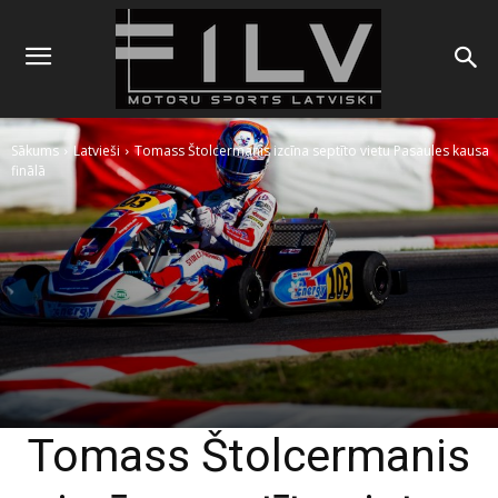
Sākums
Latvieši
Tomass Štolcermanis izcīna septīto vietu Pasaules kausa
finālā
Tomass Štolcermanis