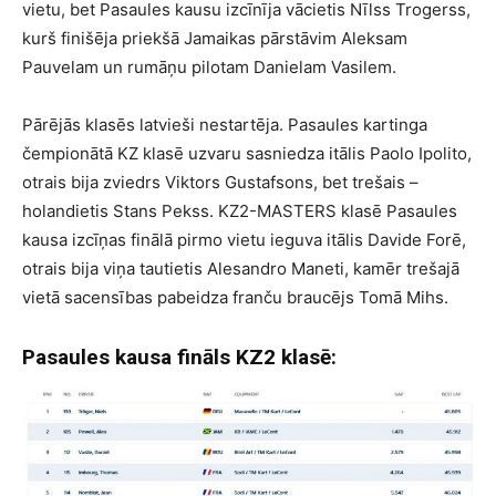
vietu, bet Pasaules kausu izcīnīja vācietis Nīlss Trogerss,
kurš finišēja priekšā Jamaikas pārstāvim Aleksam
Pauvelam un rumāņu pilotam Danielam Vasilem.
Pārējās klasēs latvieši nestartēja. Pasaules kartinga
čempionātā KZ klasē uzvaru sasniedza itālis Paolo Ipolito,
otrais bija zviedrs Viktors Gustafsons, bet trešais –
holandietis Stans Pekss. KZ2-MASTERS klasē Pasaules
kausa izcīņas finālā pirmo vietu ieguva itālis Davide Forē,
otrais bija viņa tautietis Alesandro Maneti, kamēr trešajā
vietā sacensības pabeidza franču braucējs Tomā Mihs.
Pasaules kausa fināls KZ2 klasē: