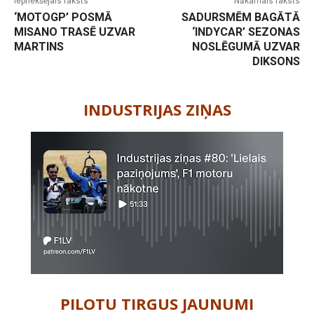
Iepriekšējais raksts
Nākamais raksts
‘MOTOGP’ POSMĀ
SADURSMĒM BAGĀTĀ
MISANO TRASĒ UZVAR
‘INDYCAR’ SEZONAS
MARTINS
NOSLĒGUMĀ UZVAR
DIKSONS
-
INDUSTRIJAS ZIŅAS
PILOTU TIRGUS JAUNUMI