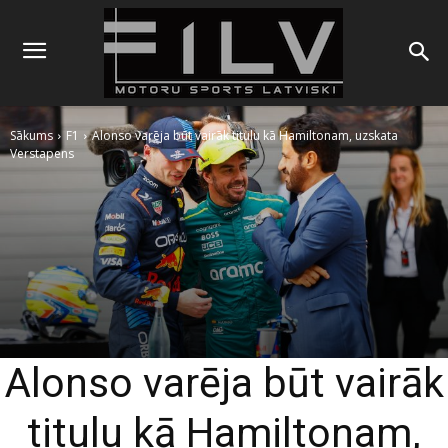
Sākums
F1
Alonso varēja būt vairāk titulu kā Hamiltonam, uzskata
Verstapens
Alonso varēja būt vairāk
titulu kā Hamiltonam,