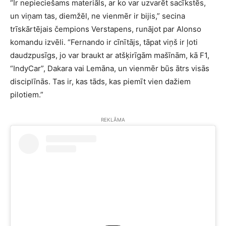
“Ir nepieciešams materiāls, ar ko var uzvarēt sacīkstēs,
un viņam tas, diemžēl, ne vienmēr ir bijis,” secina
trīskārtējais čempions Verstapens, runājot par Alonso
komandu izvēli. “Fernando ir cīnītājs, tāpat viņš ir ļoti
daudzpusīgs, jo var braukt ar atšķirīgām mašīnām, kā F1,
“IndyCar”, Dakara vai Lemāna, un vienmēr būs ātrs visās
disciplīnās. Tas ir, kas tāds, kas piemīt vien dažiem
pilotiem.”
REKLĀMA