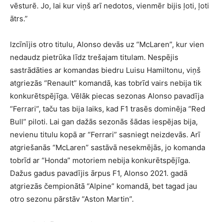
vēsturē. Jo, lai kur viņš arī nedotos, vienmēr bijis ļoti, ļoti
ātrs.”
Izcīnījis otro titulu, Alonso devās uz “McLaren”, kur vien
nedaudz pietrūka līdz trešajam titulam. Nespējis
sastrādāties ar komandas biedru Luisu Hamiltonu, viņš
atgriezās “Renault” komandā, kas tobrīd vairs nebija tik
konkurētspējīga. Vēlāk piecas sezonas Alonso pavadīja
“Ferrari”, taču tas bija laiks, kad F1 trasēs dominēja “Red
Bull” piloti. Lai gan dažās sezonās šādas iespējas bija,
nevienu titulu kopā ar “Ferrari” sasniegt neizdevās. Arī
atgriešanās “McLaren” sastāvā nesekmējās, jo komanda
tobrīd ar “Honda” motoriem nebija konkurētspējīga.
Dažus gadus pavadījis ārpus F1, Alonso 2021. gadā
atgriezās čempionātā “Alpine” komandā, bet tagad jau
otro sezonu pārstāv “Aston Martin”.