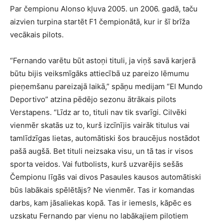
Par čempionu Alonso kļuva 2005. un 2006. gadā, taču
aizvien turpina startēt F1 čempionātā, kur ir šī brīža
vecākais pilots.
“Fernando varētu būt astoņi tituli, ja viņš savā karjerā
būtu bijis veiksmīgāks attiecībā uz pareizo lēmumu
pieņemšanu pareizajā laikā,” spāņu medijam “El Mundo
Deportivo” atzina pēdējo sezonu ātrākais pilots
Verstapens. “Līdz ar to, tituli nav tik svarīgi. Cilvēki
vienmēr skatās uz to, kurš izcīnījis vairāk titulus vai
tamlīdzīgas lietas, automātiski šos braucējus nostādot
pašā augšā. Bet tituli neizsaka visu, un tā tas ir visos
sporta veidos. Vai futbolists, kurš uzvarējis sešās
Čempionu līgās vai divos Pasaules kausos automātiski
būs labākais spēlētājs? Ne vienmēr. Tas ir komandas
darbs, kam jāsaliekas kopā. Tas ir iemesls, kāpēc es
uzskatu Fernando par vienu no labākajiem pilotiem