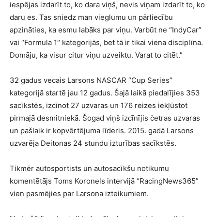
iespējas izdarīt to, ko dara viņš, nevis viņam izdarīt to, ko
daru es. Tas sniedz man vieglumu un pārliecību
apzināties, ka esmu labāks par viņu. Varbūt ne “IndyCar”
vai “Formula 1″ kategorijās, bet tā ir tikai viena disciplīna.
Domāju, ka visur citur viņu uzveiktu. Varat to citēt.”
32 gadus vecais Larsons NASCAR “Cup Series”
kategorijā startē jau 12 gadus. Šajā laikā piedalījies 353
sacīkstēs, izcīnot 27 uzvaras un 176 reizes iekļūstot
pirmajā desmitniekā. Šogad viņš izcīnījis četras uzvaras
un pašlaik ir kopvērtējuma līderis. 2015. gadā Larsons
uzvarēja Deitonas 24 stundu izturības sacīkstēs.
Tikmēr autosportists un autosacīkšu notikumu
komentētājs Toms Koronels intervijā “RacingNews365”
vien pasmējies par Larsona izteikumiem.