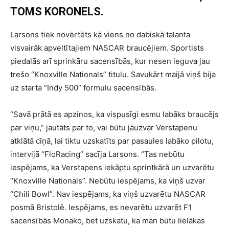
TOMS KORONELS.
Larsons tiek novērtēts kā viens no dabiskā talanta
visvairāk apveltītajiem NASCAR braucējiem. Sportists
piedalās arī sprinkāru sacensībās, kur nesen ieguva jau
trešo “Knoxville Nationals” titulu. Savukārt maijā viņš bija
uz starta “Indy 500” formulu sacensībās.
“Savā prātā es apzinos, ka vispusīgi esmu labāks braucējs
par viņu,” jautāts par to, vai būtu jāuzvar Verstapenu
atklātā cīņā, lai tiktu uzskatīts par pasaules labāko pilotu,
intervijā “FloRacing” sacīja Larsons. “Tas nebūtu
iespējams, ka Verstapens iekāptu sprintkārā un uzvarētu
“Knoxville Nationals”. Nebūtu iespējams, ka viņš uzvar
“Chili Bowl”. Nav iespējams, ka viņš uzvarētu NASCAR
posmā Bristolē. Iespējams, es nevarētu uzvarēt F1
sacensībās Monako, bet uzskatu, ka man būtu lielākas