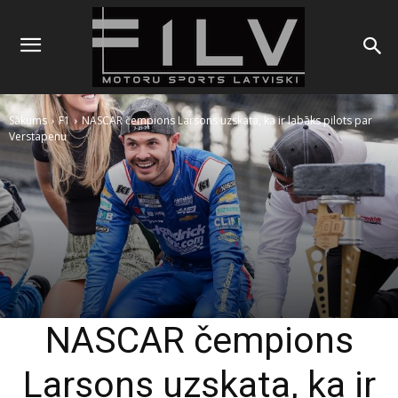
Sākums
F1
NASCAR čempions Larsons uzskata, ka ir labāks pilots par
Verstapenu
NASCAR čempions
Larsons uzskata, ka ir