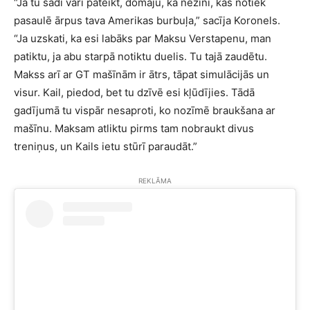
“Ja tu šādi vari pateikt, domāju, ka nezini, kas notiek
pasaulē ārpus tava Amerikas burbuļa,” sacīja Koronels.
“Ja uzskati, ka esi labāks par Maksu Verstapenu, man
patiktu, ja abu starpā notiktu duelis. Tu tajā zaudētu.
Makss arī ar GT mašīnām ir ātrs, tāpat simulācijās un
visur. Kail, piedod, bet tu dzīvē esi kļūdījies. Tādā
gadījumā tu vispār nesaproti, ko nozīmē braukšana ar
mašīnu. Maksam atliktu pirms tam nobraukt divus
treniņus, un Kails ietu stūrī paraudāt.”
REKLĀMA