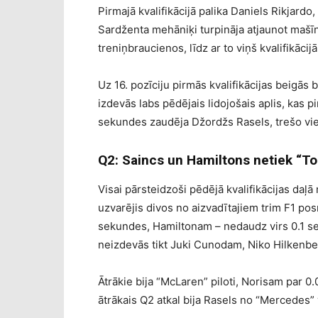
Pirmajā kvalifikācijā palika Daniels Rikjard
Sardženta mehāniķi turpināja atjaunot mašīnu
treniņbraucienos, līdz ar to viņš kvalifikācij
Uz 16. pozīciju pirmās kvalifikācijas beigās 
izdevās labs pēdējais lidojošais aplis, kas p
sekundes zaudēja Džordžs Rasels, trešo vie
Q2: Saincs un Hamiltons netiek “To
Visai pārsteidzoši pēdējā kvalifikācijas daļ
uzvarējis divos no aizvadītajiem trim F1 pos
sekundes, Hamiltonam – nedaudz virs 0.1 seku
neizdevās tikt Juki Cunodam, Niko Hilke
Ātrākie bija “McLaren” piloti, Norisam par 0
ātrākais Q2 atkal bija Rasels no “Mercedes” 