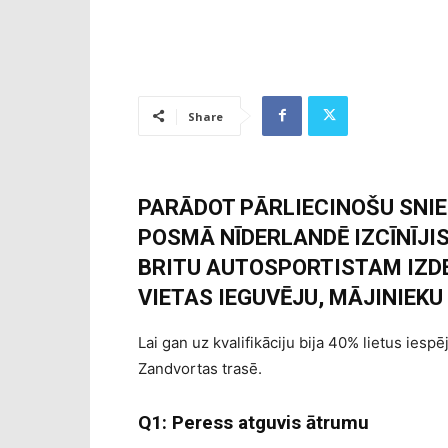
Share
PARĀDOT PĀRLIECINOŠU SNIE
POSMĀ NĪDERLANDĒ IZCĪNĪJI
BRITU AUTOSPORTISTAM IZD
VIETAS IEGUVĒJU, MĀJINIEK
Lai gan uz kvalifikāciju bija 40% lietus iesp
Zandvortas trasē.
Q1: Peress atguvis ātrumu