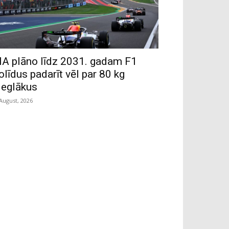
IA plāno līdz 2031. gadam F1
olīdus padarīt vēl par 80 kg
ieglākus
 August, 2026