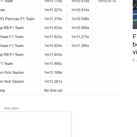
F
b
v
9.
REKLĀMA