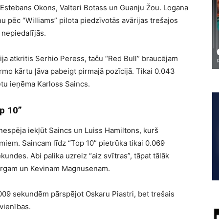
o, Estebans Okons, Valteri Botass un Guanju Žou. Logana
 pēc “Williams” pilota piedzīvotās avārijas trešajos
ā nepiedalījās.
bija atkritis Serhio Peress, taču “Red Bull” braucējam
irmo kārtu ļāva pabeigt pirmajā pozīcijā. Tikai 0.043
tu ieņēma Karloss Saincs.
p 10”
ā nespēja iekļūt Saincs un Luiss Hamiltons, kurš
miem. Saincam līdz “Top 10” pietrūka tikai 0.069
ndes. Abi palika uzreiz “aiz svītras”, tāpat tālāk
nbergam un Kevinam Magnusenam.
.009 sekundēm pārspējot Oskaru Piastri, bet trešais
vienības.