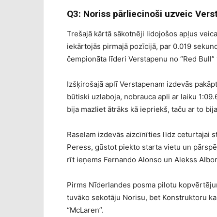
Q3: Noriss pārliecinoši uzveic Ver
Trešajā kārtā sākotnēji lidojošos apļus veica
iekārtojās pirmajā pozīcijā, par 0.019 seku
čempionāta līderi Verstapenu no “Red Bull” 
Izšķirošajā aplī Verstapenam izdevās pakāpt
būtiski uzlaboja, nobrauca apli ar laiku 1:0
bija mazliet ātrāks kā iepriekš, taču ar to b
Raselam izdevās aizcīnīties līdz ceturtajai st
Peress, gūstot piekto starta vietu un pārspē
rīt ieņems Fernando Alonso un Alekss Albons
Pirms Nīderlandes posma pilotu kopvērtēju
tuvāko sekotāju Norisu, bet Konstruktoru kau
“McLaren”.