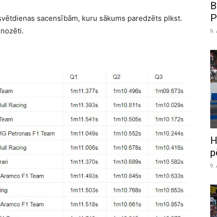
B
P
uz svētdienas sacensībām, kuru sākums paredzēts plkst.
gnozēti.
9.
H
p
9.