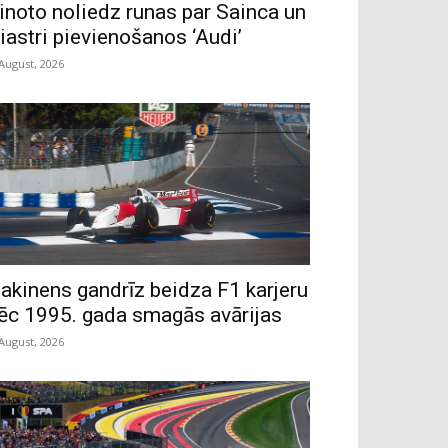
inoto noliedz runas par Sainca un
iastri pievienošanos ‘Audi’
 August, 2026
akinens gandrīz beidza F1 karjeru
ēc 1995. gada smagās avārijas
 August, 2026