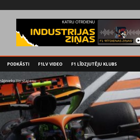
PODKĀSTI
F1LV VIDEO
F1 LĪDZJUTĒJU KLUBS
 mājinieku Verstapenu