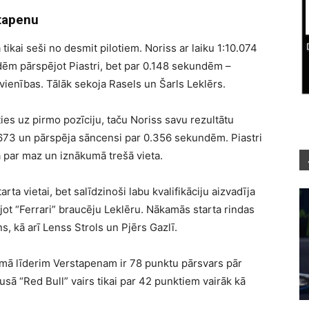
stapenu
 tikai seši no desmit pilotiem. Noriss ar laiku 1:10.074
ndēm pārspējot Piastri, bet par 0.148 sekundēm –
vienības. Tālāk sekoja Rasels un Šarls Leklērs.
ies uz pirmo pozīciju, taču Noriss savu rezultātu
9.673 un pārspēja sāncensi par 0.356 sekundēm. Piastri
ija par maz un iznākumā trešā vieta.
arta vietai, bet salīdzinoši labu kvalifikāciju aizvadīja
jot “Ferrari” braucēju Leklēru. Nākamās starta rindas
, kā arī Lenss Strols un Pjērs Gazlī.
mā līderim Verstapenam ir 78 punktu pārsvars pār
sā “Red Bull” vairs tikai par 42 punktiem vairāk kā