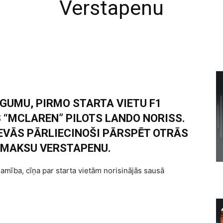
Verstapenu
GUMU, PIRMO STARTA VIETU F1
S “MCLAREN” PILOTS LANDO NORISS.
EVĀS PĀRLIECINOŠI PĀRSPĒT OTRĀS
U MAKSU VERSTAPENU.
ējamība, cīņa par starta vietām norisinājās sausā