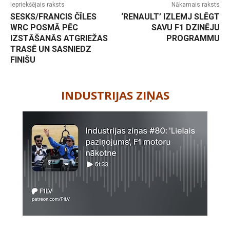
Iepriekšējais raksts
Nākamais raksts
SESKS/FRANCIS ČĪLES
‘RENAULT’ IZLEMJ SLĒGT
WRC POSMĀ PĒC
SAVU F1 DZINĒJU
IZSTĀŠANĀS ATGRIEŽAS
PROGRAMMU
TRASĒ UN SASNIEDZ
FINIŠU
-
INDUSTRIJAS ZIŅAS