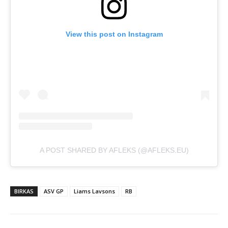
View this post on Instagram
A POST SHARED BY AFLEKS (@AFLEKS.EU)
BIRKAS
ASV GP
Liams Lavsons
RB