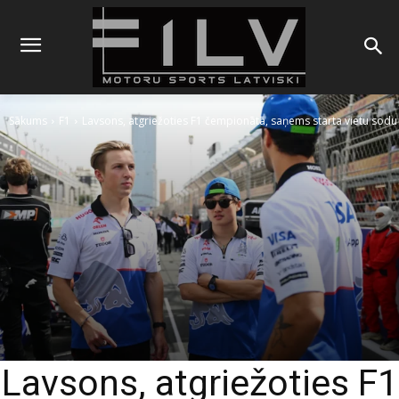
Sākums
F1
Lavsons, atgriežoties F1 čempionātā, saņems starta vietu sodu
Lavsons, atgriežoties F1