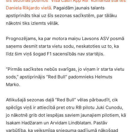
šīs sezonas posmos “Visa Cash App RB” komandā startēs
Daniela Rikjardo vietā
. Pagaidām jaunais talants
apstiprināts tikai uz šīs sezonas sacīkstēm, par tālāku
nākotni tiks izlemts vēlāk.
Prognozējams, ka par motora maiņu Lavsons ASV posmā
saņems desmit starta vietu sodu, neskatoties uz to, ka
līdz šim viņš šogad F1 sacensībās nav startējis.
“Pirmās sacīkstes nebūs svarīgas, jo viņam ir starta vietu
sods,” apstiprinājis “Red Bull” padomnieks Helmuts
Marko.
Atlikušajā sezonas daļā “Red Bull” vēlas pārbaudīt, cik
spēcīgs viņš ir attiecībā pret otru RB pilotu Juki Cunodu,
jo nākotnē grib dot iespējas saviem jaunajiem pilotiem, kā
Isakam Hadžaram un Arvidam Lindblatam. Pastāv
varbūtība, ka veiksmīga snieguma gadījumā nākošgad