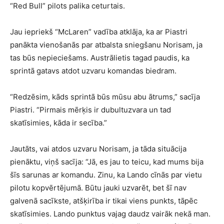
“Red Bull” pilots palika ceturtais.
Jau iepriekš “McLaren” vadība atklāja, ka ar Piastri
panākta vienošanās par atbalsta sniegšanu Norisam, ja
tas būs nepieciešams. Austrālietis tagad paudis, ka
sprintā gatavs atdot uzvaru komandas biedram.
“Redzēsim, kāds sprintā būs mūsu abu ātrums,” sacīja
Piastri. “Pirmais mērķis ir dubultuzvara un tad
skatīsimies, kāda ir secība.”
Jautāts, vai atdos uzvaru Norisam, ja tāda situācija
pienāktu, viņš sacīja: “Jā, es jau to teicu, kad mums bija
šīs sarunas ar komandu. Zinu, ka Lando cīnās par vietu
pilotu kopvērtējumā. Būtu jauki uzvarēt, bet šī nav
galvenā sacīkste, atšķirība ir tikai viens punkts, tāpēc
skatīsimies. Lando punktus vajag daudz vairāk nekā man.