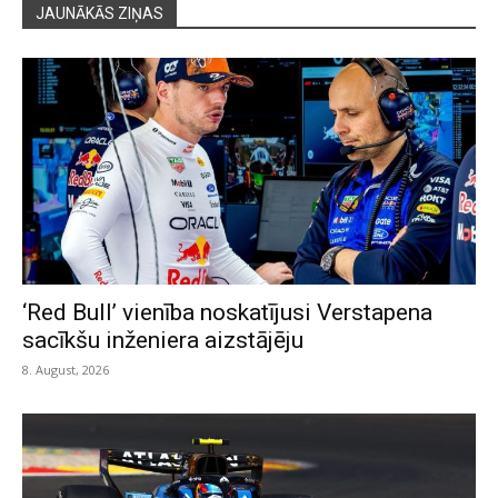
JAUNĀKĀS ZIŅAS
‘Red Bull’ vienība noskatījusi Verstapena
sacīkšu inženiera aizstājēju
8. August, 2026