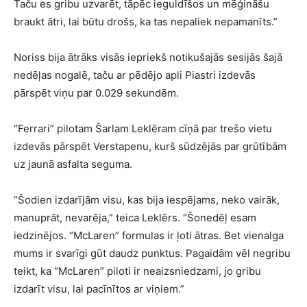
Taču es gribu uzvarēt, tāpēc ieguldīšos un mēģināšu
braukt ātri, lai būtu drošs, ka tas nepaliek nepamanīts.”
Noriss bija ātrāks visās iepriekš notikušajās sesijās šajā
nedēļas nogalē, taču ar pēdējo apli Piastri izdevās
pārspēt viņu par 0.029 sekundēm.
“Ferrari” pilotam Šarlam Leklēram cīņā par trešo vietu
izdevās pārspēt Verstapenu, kurš sūdzējās par grūtībām
uz jaunā asfalta seguma.
“Šodien izdarījām visu, kas bija iespējams, neko vairāk,
manuprāt, nevarēja,” teica Leklērs. “Šonedēļ esam
iedzinējos. “McLaren” formulas ir ļoti ātras. Bet vienalga
mums ir svarīgi gūt daudz punktus. Pagaidām vēl negribu
teikt, ka “McLaren” piloti ir neaizsniedzami, jo gribu
izdarīt visu, lai pacīnītos ar viņiem.”