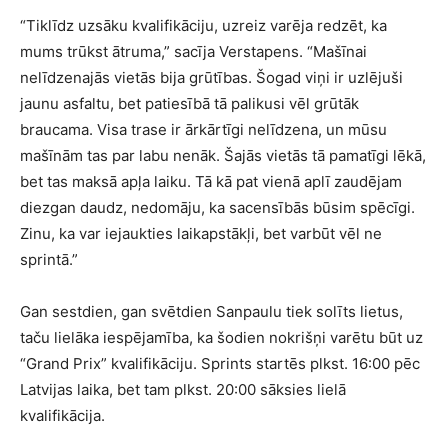
“Tiklīdz uzsāku kvalifikāciju, uzreiz varēja redzēt, ka
mums trūkst ātruma,” sacīja Verstapens. “Mašīnai
nelīdzenajās vietās bija grūtības. Šogad viņi ir uzlējuši
jaunu asfaltu, bet patiesībā tā palikusi vēl grūtāk
braucama. Visa trase ir ārkārtīgi nelīdzena, un mūsu
mašīnām tas par labu nenāk. Šajās vietās tā pamatīgi lēkā,
bet tas maksā apļa laiku. Tā kā pat vienā aplī zaudējam
diezgan daudz, nedomāju, ka sacensībās būsim spēcīgi.
Zinu, ka var iejaukties laikapstākļi, bet varbūt vēl ne
sprintā.”
Gan sestdien, gan svētdien Sanpaulu tiek solīts lietus,
taču lielāka iespējamība, ka šodien nokrišņi varētu būt uz
“Grand Prix” kvalifikāciju. Sprints startēs plkst. 16:00 pēc
Latvijas laika, bet tam plkst. 20:00 sāksies lielā
kvalifikācija.