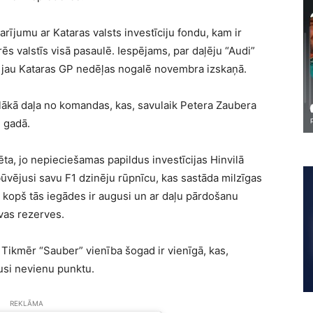
rījumu ar Kataras valsts investīciju fondu, kam ir
ēs valstīs visā pasaulē. Iespējams, par daļēju “Audi”
ts jau Kataras GP nedēļas nogalē novembra izskaņā.
ielākā daļa no komandas, kas, savulaik Petera Zaubera
 gadā.
ta, jo nepieciešamas papildus investīcijas Hinvilā
ūvējusi savu F1 dzinēju rūpnīcu, kas sastāda milzīgas
 kopš tās iegādes ir augusi un ar daļu pārdošanu
avas rezerves.
Tikmēr “Sauber” vienība šogad ir vienīgā, kas,
usi nevienu punktu.
REKLĀMA