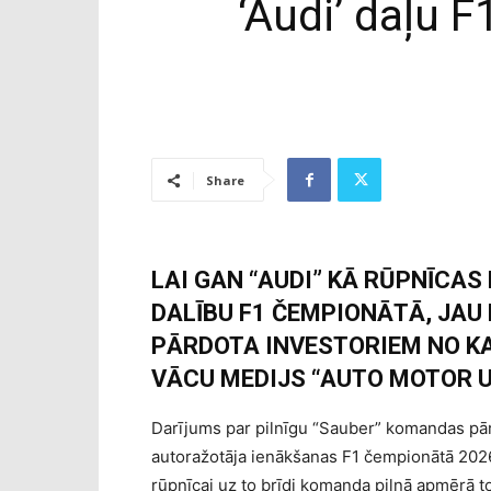
‘Audi’ daļu 
Share
LAI GAN “AUDI” KĀ RŪPNĪCA
DALĪBU F1 ČEMPIONĀTĀ, JAU
PĀRDOTA INVESTORIEM NO K
VĀCU MEDIJS “AUTO MOTOR U
Darījums par pilnīgu “Sauber” komandas pār
autoražotāja ienākšanas F1 čempionātā 2026
rūpnīcai uz to brīdi komanda pilnā apmērā 