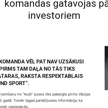
F1 komandas gatavojas p
investoriem
S KOMANDA VĒL PAT NAV UZSĀKUSI
 PIRMS TAM DAĻA NO TĀS TIKS
ATARAS, RAKSTA RESPEKTABLAIS
ND SPORT”.
ņemšanu no “Audi” puses tiks pabeigts pirms Vācijas
. gadā. Tomēr tagad parādījusies informācija, ka
tomēr nepiederēs.