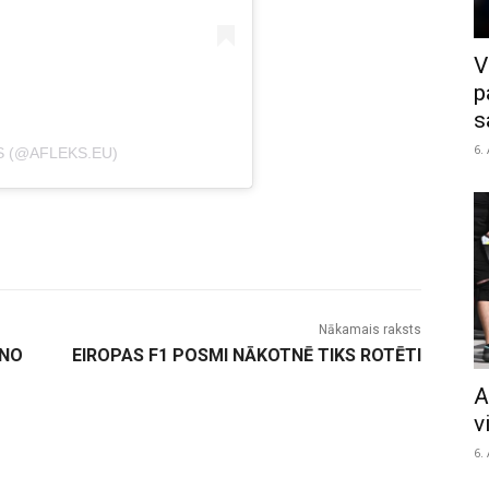
V
p
s
6.
S (@AFLEKS.EU)
Nākamais raksts
 NO
EIROPAS F1 POSMI NĀKOTNĒ TIKS ROTĒTI
A
v
6.