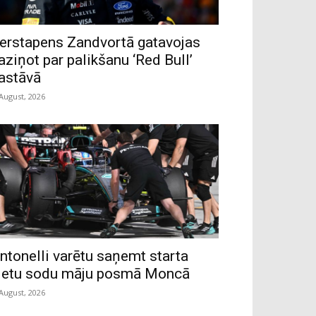
erstapens Zandvortā gatavojas
aziņot par palikšanu ‘Red Bull’
astāvā
 August, 2026
ntonelli varētu saņemt starta
ietu sodu māju posmā Moncā
 August, 2026