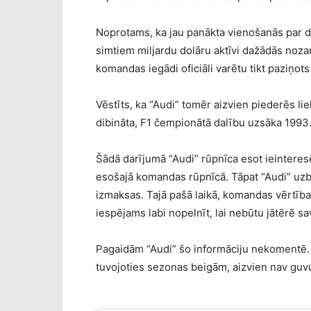
Noprotams, ka jau panākta vienošanās par da
simtiem miljardu dolāru aktīvi dažādās nozar
komandas iegādi oficiāli varētu tikt paziņo
Vēstīts, ka “Audi” tomēr aizvien piederēs l
dibināta, F1 čempionātā dalību uzsāka 1993.
Šādā darījumā “Audi” rūpnīca esot ieinteresē
esošajā komandas rūpnīcā. Tāpat “Audi” uzb
izmaksas. Tajā pašā laikā, komandas vērtība
iespējams labi nopelnīt, lai nebūtu jātērē s
Pagaidām “Audi” šo informāciju nekomentē. 
tuvojoties sezonas beigām, aizvien nav guv