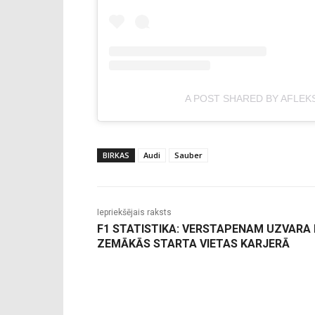
A POST SHARED BY AFLEK
BIRKAS
Audi
Sauber
Iepriekšējais raksts
F1 STATISTIKA: VERSTAPENAM UZVARA
ZEMĀKĀS STARTA VIETAS KARJERĀ
-