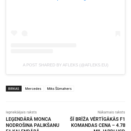
A POST SHARED BY AFLEKS (@AFLEKS.EU)
BIRKAS
Mercedes
Miks Šūmahers
Iepriekšējais raksts
Nākamais raksts
LEĢENDĀRĀ MONCA
ŠĪ BRĪŽA VĒRTĪGĀKĀS F1
NODROŠINA PALIKŠANU
KOMANDAS CENA – 4.78