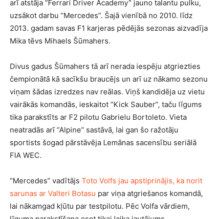
arī atstāja “Ferrari Driver Academy” jauno talantu pulku,
uzsākot darbu “Mercedes”. Šajā vienībā no 2010. līdz
2013. gadam savas F1 karjeras pēdējās sezonas aizvadīja
Mika tēvs Mihaels Šūmahers.
Divus gadus Šūmahers tā arī nerada iespēju atgriezties
čempionātā kā sacīkšu braucējs un arī uz nākamo sezonu
viņam šādas izredzes nav reālas. Viņš kandidēja uz vietu
vairākās komandās, ieskaitot “Kick Sauber”, taču līgums
tika parakstīts ar F2 pilotu Gabrielu Bortoleto. Vieta
neatradās arī “Alpine” sastāvā, lai gan šo ražotāju
sportists šogad pārstāvēja Lemānas sacensību seriālā
FIA WEC.
“Mercedes” vadītājs
Toto Volfs jau apstiprinājis, ka norit
sarunas ar Valteri Botasu
par viņa atgriešanos komandā,
lai nākamgad kļūtu par testpilotu. Pēc Volfa vārdiem,
līguma parakstīšana esot tikai laika jautājums.