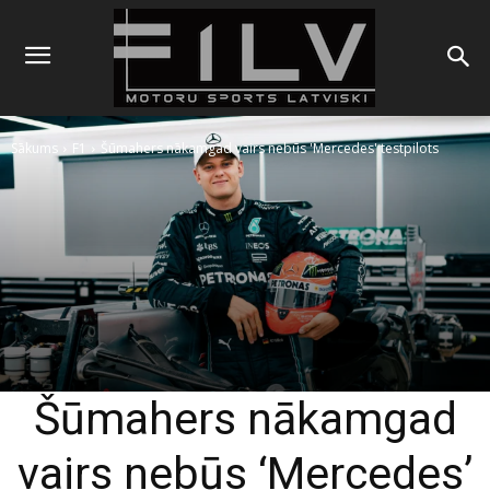
Sākums
F1
Šūmahers nākamgad vairs nebūs 'Mercedes' testpilots
Šūmahers nākamgad
vairs nebūs ‘Mercedes’