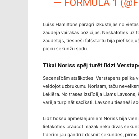
— FORMULA 1 (@F
Luiss Hamiltons pāragri izkustējās no vietas
zaudēja vairākas pozīcijas. Neskatoties uz to
zaudētājs, tiesneši falšstartu bija piefiksē
piecu sekunžu sodu.
Tikai Noriss spēj turēt līdzi Verst
Sacensībām atsākoties, Verstapens palika va
veidojot uzbrukumu Norisam, taču neveiksmīgi
Leklēra. No trases izslīdēja Liams Lavsons, 
varēja turpināt sacīksti. Lavsonu tiesneši 
Līdz boksu apmeklējumiem Noriss bija vienīg
lielākoties braucot mazāk nekā divas sekund
līderim jau gandrīz desmit sekundes, pirms 