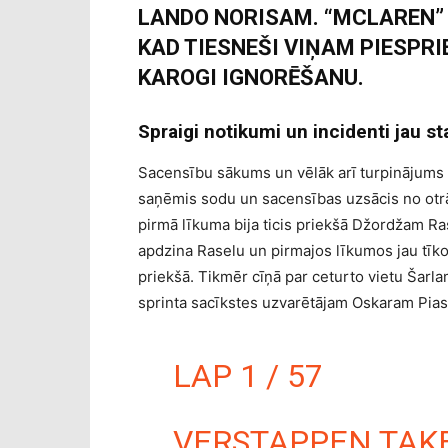
LANDO NORISAM. “MCLAREN” 
KAD TIESNEŠI VIŅAM PIESPR
KAROGI IGNORĒŠANU.
Spraigi notikumi un incidenti jau st
Sacensību sākums un vēlāk arī turpinājums 
saņēmis sodu un sacensības uzsācis no otrās 
pirmā līkuma bija ticis priekšā Džordžam R
apdzina Raselu un pirmajos līkumos jau tīko
priekšā. Tikmēr cīņā par ceturto vietu Šarla
sprinta sacīkstes uzvarētājam Oskaram Piast
LAP 1 / 57
VERSTAPPEN TAKES