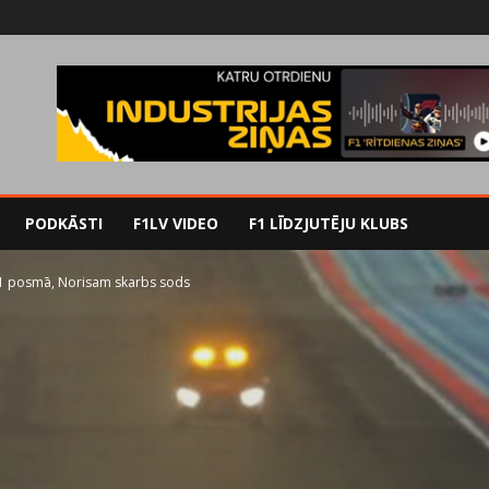
PODKĀSTI
F1LV VIDEO
F1 LĪDZJUTĒJU KLUBS
F1 posmā, Norisam skarbs sods