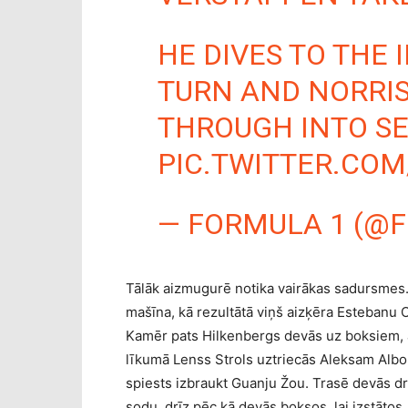
HE DIVES TO THE I
TURN AND NORRI
THROUGH INTO S
PIC.TWITTER.CO
— FORMULA 1 (@F
Tālāk aizmugurē notika vairākas sadursmes.
mašīna, kā rezultātā viņš aizķēra Estebanu 
Kamēr pats Hilkenbergs devās uz boksiem, ab
līkumā Lenss Strols uztriecās Aleksam Albonam
spiests izbraukt Guanju Žou. Trasē devās d
sodu, drīz pēc kā devās boksos, lai izstātos.