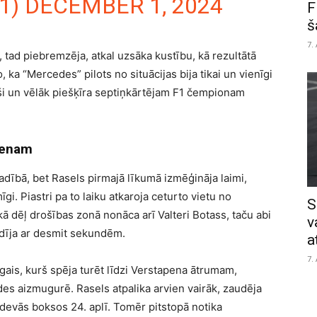
1)
DECEMBER 1, 2024
F
š
7.
, tad piebremzēja, atkal uzsāka kustību, kā rezultātā
, ka “Mercedes” pilots no situācijas bija tikai un vienīgi
juši un vēlāk piešķīra septiņkārtējam F1 čempionam
apenam
dībā, bet Rasels pirmajā līkumā izmēģināja laimi,
. Piastri pa to laiku atkaroja ceturto vietu no
S
kā dēļ drošības zonā nonāca arī Valteri Botass, taču abi
v
sodīja ar desmit sekundēm.
a
7.
ais, kurš spēja turēt līdzi Verstapena ātrumam,
es aizmugurē. Rasels atpalika arvien vairāk, zaudēja
devās boksos 24. aplī. Tomēr pitstopā notika