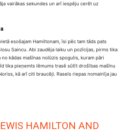
āja vairākas sekundes un arī iespēju cerēt uz
na
ā vietā esošajam Hamiltonam, īsi pēc tam tāds pats
losu Saincu. Abi zaudēja laiku un pozīcijas, pirms tika
a no kādas mašīnas nolūzis spogulis, kuram pāri
rīd tika pieņemts lēmums trasē sūtīt drošības mašīnu
riss, kā arī citi braucēji. Rasels riepas nomainīja jau
LEWIS HAMILTON AND