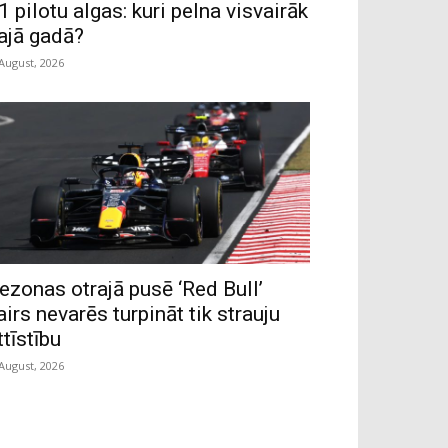
1 pilotu algas: kuri pelna visvairāk
ajā gadā?
 August, 2026
ezonas otrajā pusē ‘Red Bull’
airs nevarēs turpināt tik strauju
ttīstību
 August, 2026