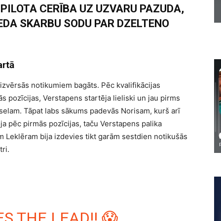
PILOTA CERĪBA UZ UZVARU PAZUDA,
IEDA SKARBU SODU PAR DZELTENO
artā
izvērsās notikumiem bagāts. Pēc kvalifikācijas
pozīcijas, Verstapens startēja lieliski un jau pirms
aselam. Tāpat labs sākums padevās Norisam, kurš arī
ja pēc pirmās pozīcijas, taču Verstapens palika
m Leklēram bija izdevies tikt garām sestdien notikušās
ri.
 THE LEAD!! 😱