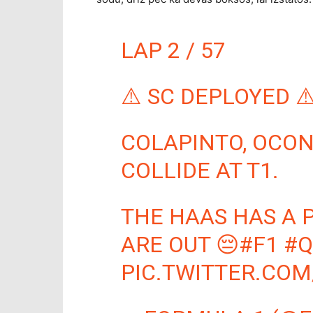
LAP 2 / 57
⚠️ SC DEPLOYED ⚠
COLAPINTO, OCO
COLLIDE AT T1.
THE HAAS HAS A 
ARE OUT 😔
#F1
#Q
PIC.TWITTER.CO