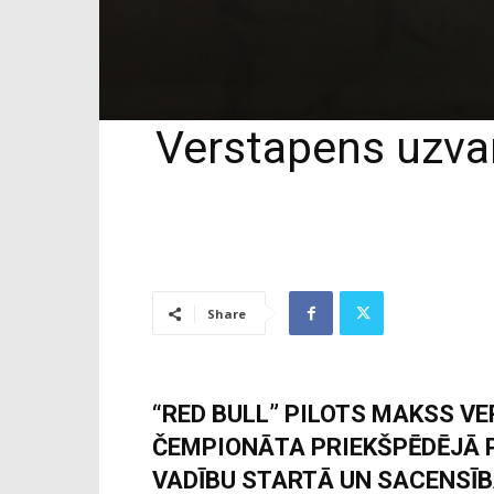
Verstapens uzva
Share
“RED BULL” PILOTS MAKSS V
ČEMPIONĀTA PRIEKŠPĒDĒJĀ 
VADĪBU STARTĀ UN SACENSĪB