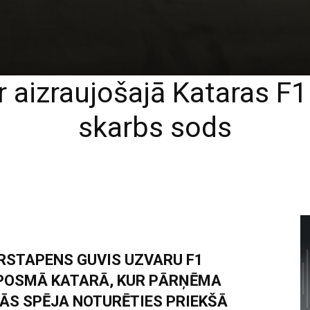
r aizraujošajā Kataras F
skarbs sods
ERSTAPENS GUVIS UZVARU F1
POSMĀ KATARĀ, KUR PĀRŅĒMA
ĀS SPĒJA NOTURĒTIES PRIEKŠĀ