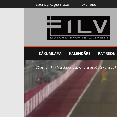
Saturday, August 8, 2026
Pievienoties
SĀKUMLAPA
KALENDĀRS
PATREON
Sākums
F1
Verstapens uzvar aizraujošajā Kataras 