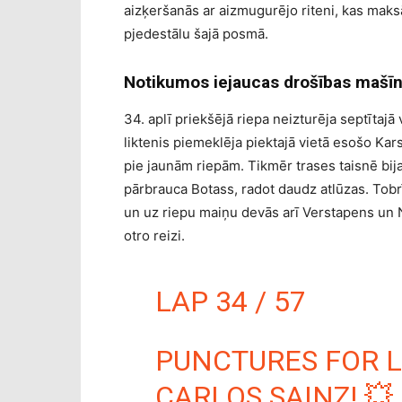
aizķeršanās ar aizmugurējo riteni, kas maks
pjedestālu šajā posmā.
Notikumos iejaucas drošības mašī
34. aplī priekšējā riepa neizturēja septītaj
liktenis piemeklēja piektajā vietā esošo Kars
pie jaunām riepām. Tikmēr trases taisnē bij
pārbrauca Botass, radot daudz atlūzas. Tob
un uz riepu maiņu devās arī Verstapens un No
otro reizi.
LAP 34 / 57
PUNCTURES FOR 
CARLOS SAINZ! 💥