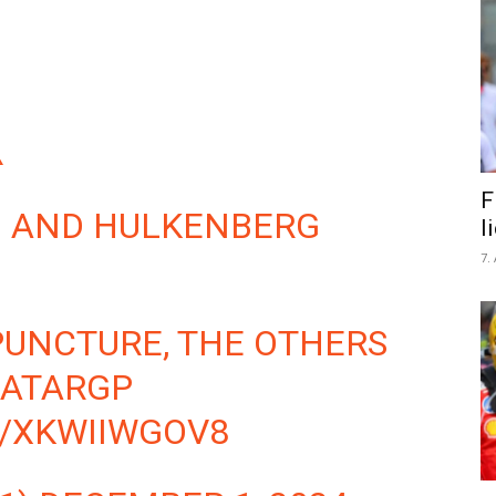
️
F
N AND HULKENBERG
l
7.
PUNCTURE, THE OTHERS
ATARGP
M/XKWIIWGOV8