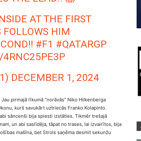
NSIDE AT THE FIRST
S FOLLOWS HIM
ECOND!!
#F1
#QATARGP
M/4RNC25PE3P
1)
DECEMBER 1, 2024
 Jau pirmajā līkumā “norāvās” Niko Hilkenberga
Okonu, kurš savukārt uztriecās Franko Kolapinto.
i sāncenši bija spiesti izstāties. Tikmēr trešajā
, un abi saslīdēja, tāpat no trases, lai izvairītos, bija
rošības mašīna, bet Strols saņēma desmit sekunžu