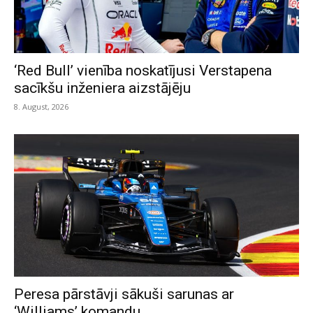
‘Red Bull’ vienība noskatījusi Verstapena
sacīkšu inženiera aizstājēju
8. August, 2026
Peresa pārstāvji sākuši sarunas ar
‘Williams’ komandu