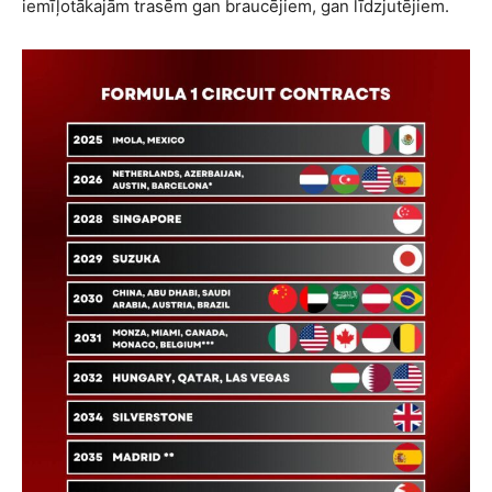
iemīļotākajām trasēm gan braucējiem, gan līdzjutējiem.