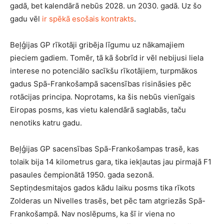
gadā, bet kalendārā nebūs 2028. un 2030. gadā. Uz šo
gadu vēl
ir spēkā esošais kontrakts
.
Beļģijas GP rīkotāji gribēja līgumu uz nākamajiem
pieciem gadiem. Tomēr, tā kā šobrīd ir vēl nebijusi liela
interese no potenciālo sacīkšu rīkotājiem, turpmākos
gadus Spā-Frankošampā sacensības risināsies pēc
rotācijas principa. Noprotams, ka šis nebūs vienīgais
Eiropas posms, kas vietu kalendārā saglabās, taču
nenotiks katru gadu.
Beļģijas GP sacensības Spā-Frankošampas trasē, kas
tolaik bija 14 kilometrus gara, tika iekļautas jau pirmajā F1
pasaules čempionātā 1950. gada sezonā.
Septiņdesmitajos gados kādu laiku posms tika rīkots
Zolderas un Nivelles trasēs, bet pēc tam atgriezās Spā-
Frankošampā. Nav noslēpums, ka šī ir viena no