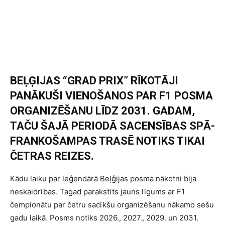
BEĻĢIJAS “GRAD PRIX” RĪKOTĀJI
PANĀKUŠI VIENOŠANOS PAR F1 POSMA
ORGANIZĒŠANU LĪDZ 2031. GADAM,
TAČU ŠAJĀ PERIODĀ SACENSĪBAS SPĀ-
FRANKOŠAMPAS TRASĒ NOTIKS TIKAI
ČETRAS REIZES.
Kādu laiku par leģendārā Beļģijas posma nākotni bija
neskaidrības. Tagad parakstīts jauns līgums ar F1
čempionātu par četru sacīkšu organizēšanu nākamo sešu
gadu laikā. Posms notiks 2026., 2027., 2029. un 2031.