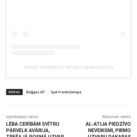
A POST SHARED BY AFLEKS (@AFLEKS.EU)
BIRKAS
Beļģijas GP
Spā-Frankošampa
Iepriekšējais raksts
Nākamais raksts
LĒBA CERĪBĀM SVĪTRU
AL-ATIJA PIEDZĪVO
PĀRVELK AVĀRIJA,
NEVEIKSMI, PIRMO
TREŠAJĀ POSMĀ UZVAR
UZVARU DAKARAS