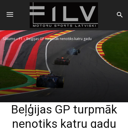
Sākums
F1
Beļģijas GP turpmāk nenotiks katru gadu
Beļģijas GP turpmāk
nenotiks katru gadu