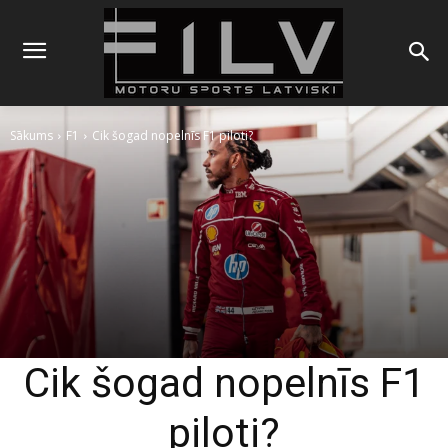
Sākums
F1
Cik šogad nopelnīs F1 piloti?
Cik šogad nopelnīs F1
piloti?