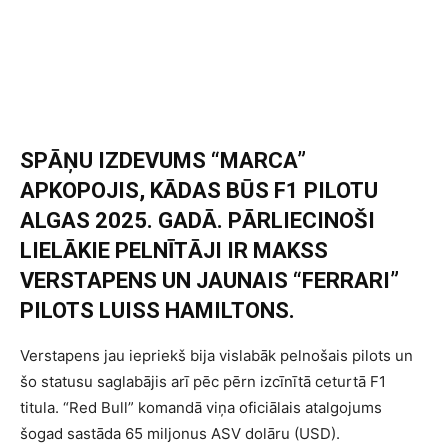
SPĀŅU IZDEVUMS “MARCA”
APKOPOJIS, KĀDAS BŪS F1 PILOTU
ALGAS 2025. GADĀ. PĀRLIECINOŠI
LIELĀKIE PELNĪTĀJI IR MAKSS
VERSTAPENS UN JAUNAIS “FERRARI”
PILOTS LUISS HAMILTONS.
Verstapens jau iepriekš bija vislabāk pelnošais pilots un
šo statusu saglabājis arī pēc pērn izcīnītā ceturtā F1
titula. “Red Bull” komandā viņa oficiālais atalgojums
šogad sastāda 65 miljonus ASV dolāru (USD).