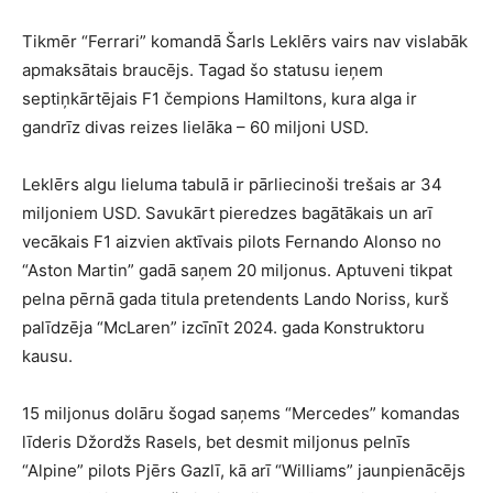
Tikmēr “Ferrari” komandā Šarls Leklērs vairs nav vislabāk
apmaksātais braucējs. Tagad šo statusu ieņem
septiņkārtējais F1 čempions Hamiltons, kura alga ir
gandrīz divas reizes lielāka – 60 miljoni USD.
Leklērs algu lieluma tabulā ir pārliecinoši trešais ar 34
miljoniem USD. Savukārt pieredzes bagātākais un arī
vecākais F1 aizvien aktīvais pilots Fernando Alonso no
“Aston Martin” gadā saņem 20 miljonus. Aptuveni tikpat
pelna pērnā gada titula pretendents Lando Noriss, kurš
palīdzēja “McLaren” izcīnīt 2024. gada Konstruktoru
kausu.
15 miljonus dolāru šogad saņems “Mercedes” komandas
līderis Džordžs Rasels, bet desmit miljonus pelnīs
“Alpine” pilots Pjērs Gazlī, kā arī “Williams” jaunpienācējs