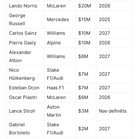
Lando Norris
McLaren
$20M
2026
George
Mercedes
$15M
2025
Russell
Carlos Sainz
Williams
$10M
2027
Pierre Gasly
Alpine
$10M
2026
Alexander
Williams
$8M
2027
Albon
Nico
Stake
$7M
2027
Hülkenberg
F1/Audi
Esteban Ocon
Haas F1
$7M
2027
Oscar Piastri
McLaren
$6M
2026
Aston
Lance Stroll
$3M
Nav definēts
Martin
Gabriel
Stake
$2M
2027
Bortoleto
F1/Audi