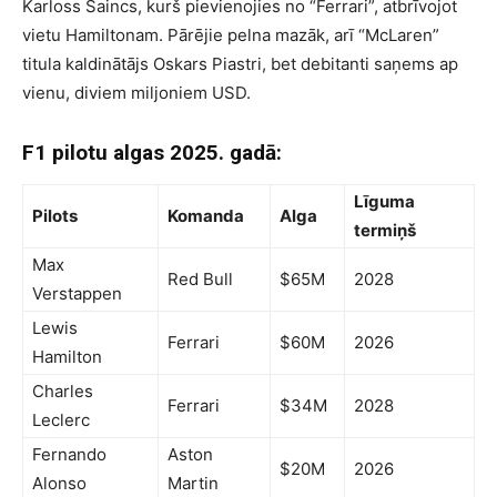
Karloss Saincs, kurš pievienojies no “Ferrari”, atbrīvojot
vietu Hamiltonam. Pārējie pelna mazāk, arī “McLaren”
titula kaldinātājs Oskars Piastri, bet debitanti saņems ap
vienu, diviem miljoniem USD.
F1 pilotu algas 2025. gadā:
Līguma
Pilots
Komanda
Alga
termiņš
Max
Red Bull
$65M
2028
Verstappen
Lewis
Ferrari
$60M
2026
Hamilton
Charles
Ferrari
$34M
2028
Leclerc
Fernando
Aston
$20M
2026
Alonso
Martin