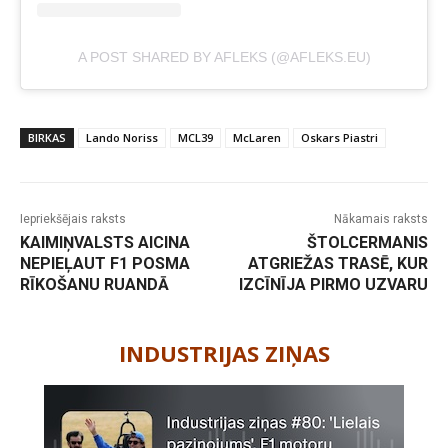
A POST SHARED BY AFLEKS (@AFLEKS.EU)
BIRKAS
Lando Noriss
MCL39
McLaren
Oskars Piastri
Iepriekšējais raksts
Nākamais raksts
KAIMIŅVALSTS AICINA
ŠTOLCERMANIS
NEPIEĻAUT F1 POSMA
ATGRIEŽAS TRASĒ, KUR
RĪKOŠANU RUANDĀ
IZCĪNĪJA PIRMO UZVARU
-
INDUSTRIJAS ZIŅAS