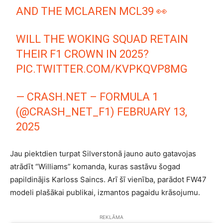
AND THE MCLAREN MCL39 👀
WILL THE WOKING SQUAD RETAIN
THEIR F1 CROWN IN 2025?
PIC.TWITTER.COM/KVPKQVP8MG
— CRASH.NET – FORMULA 1
(@CRASH_NET_F1)
FEBRUARY 13,
2025
Jau piektdien turpat Silverstonā jauno auto gatavojas
atrādīt “Williams” komanda, kuras sastāvu šogad
papildinājis Karloss Saincs. Arī šī vienība, parādot FW47
modeli plašākai publikai, izmantos pagaidu krāsojumu.
REKLĀMA