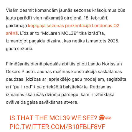
Visām desmit komandām jaunās sezonas krāsojumus būs
ļauts parādīt vien nākamajā otrdienā, 18. februārī,
gaidāmajā
kopīgajā sezonas prezentācijā Londonas O2
arēnā
. Līdz ar to “McLaren MCL39” tika izrādīta,
izmantojot pagaidu dizainu, kas netiks izmantots 2025.
gada sezonā.
Filmēšanās dienā piedalās abi tās piloti Lando Noriss un
Oskars Piastri. Jaunās mašīnas konstrukcijā saskatāmas
daudzas līdzības ar iepriekšējo gadu modeļiem, saglabāta
arī “pull-rod” tipa priekšējā balstiekārta. Redzamas
izmaiņas skārušas dzinēja pārsegu, kam ir izteiktāka
ovālveida gaisa savākšanas atvere.
IS THAT THE MCL39 WE SEE? 🕵️👀
PIC.TWITTER.COM/B10FBLF8VF