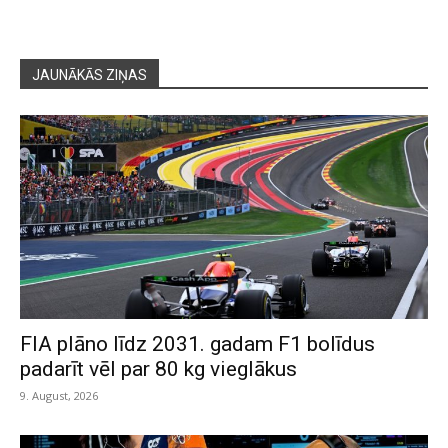
JAUNĀKĀS ZIŅAS
FIA plāno līdz 2031. gadam F1 bolīdus
padarīt vēl par 80 kg vieglākus
9. August, 2026