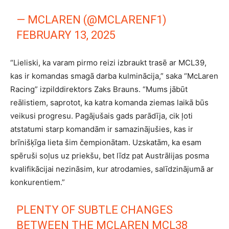
— MCLAREN (@MCLARENF1)
FEBRUARY 13, 2025
“Lieliski, ka varam pirmo reizi izbraukt trasē ar MCL39,
kas ir komandas smagā darba kulminācija,” saka “McLaren
Racing” izpilddirektors Zaks Brauns. “Mums jābūt
reālistiem, saprotot, ka katra komanda ziemas laikā būs
veikusi progresu. Pagājušais gads parādīja, cik ļoti
atstatumi starp komandām ir samazinājušies, kas ir
brīnišķīga lieta šim čempionātam. Uzskatām, ka esam
spēruši soļus uz priekšu, bet līdz pat Austrālijas posma
kvalifikācijai nezināsim, kur atrodamies, salīdzinājumā ar
konkurentiem.”
PLENTY OF SUBTLE CHANGES
BETWEEN THE MCLAREN MCL38